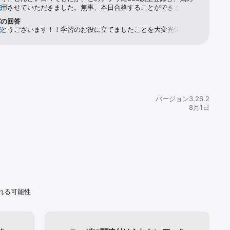
活用させていただきました。無事、本日合格することができまし
る
がとうございました。
パの回答
icをご紹介
でとうございます！！学習のお役に立てましたことを大変光栄に思
る
引き続きアプリをより学習のお役に立てるよう改善して参りますの
もし機会がございましたら、またご活用いただけますと幸いです。
プリとして
活躍を心より応援しております！
込んで、モバ
すすめスマ
バージョン3.26.2
8月1日
要な単語だ
ボタンより[メニュー] > 
れる可能性