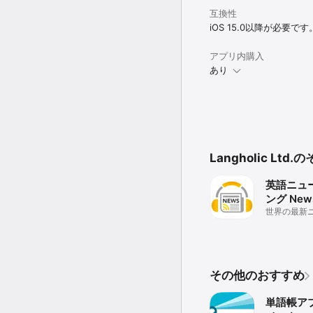
１

 （アプリ画面右上のメニュ
互換性
iOS 15.0以降が必要です
● フォルダ内の単語カー
 （単語カードの「一覧
アプリ内購入
括編集」ボタンが表示さ
あり
● すべてのフォルダと
 （アプリ画面右上のメニュ
い。）

● Safari等の他アプ
（使い方詳細や設定は[メニ
Langholic Lt
◇友人に単語カードを共
英語ニュ
① アプリ画面右上のメニュ
ング News
② アプリの表示に従い、
世界の最新
し、友人にファイルを共有
で聞いて学べ
③ 友人の端末で、共有さ
プリ
納

④ 友人のアプリで、アプ
せると、単語カードのイ
その他のおすすめ
◇アップグレード（有料
単語帳ア
本アプリは無料でお使