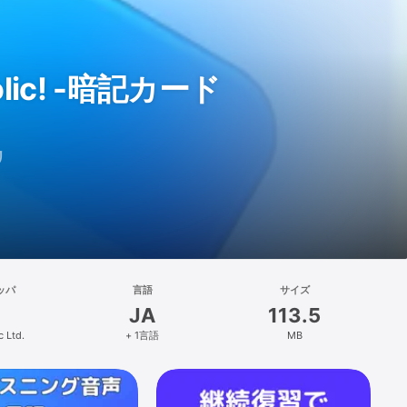
ic! -暗記カード
リ
ッパ
言語
サイズ
JA
113.5
c Ltd.
+ 1言語
MB