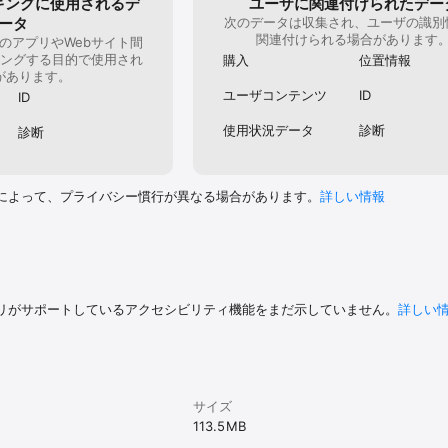
キングに使用されるデ
ユーザに関連付けられたデー
ータ
次のデータは収集され、ユーザの識別
ドを整理

関連付けられる場合があります
作成可能、フォルダー移動機能あり）

のアプリやWebサイト間
設定してフォルダーや単語カードを検索

ングする目的で使用され
購入
位置情報
ップ出力

があります。
簡単に共有したり、別端末にインポートできます）

ユーザコンテンツ
ID
ID
して単語カード作成

取り込みできます！）

使用状況データ
診断
診断
機能もありますよ！

によって、プライバシー慣行が異なる場合があります。
詳しい情報
字の字体変換、ピンイン自動挿入

挿入（ローマ字、ひらがな、カタカナ）

げ言語を設定しておくと、単語カード新規作成時に入力/変更しなくても自動で
リがサポートしているアクセシビリティ機能をまだ示していません。
詳しい
ーボタン > [設定] > [カード新規作成設定] よりご利用ください。）

せ（左、中央、右）や文字サイズも変更できます！

ーボタン > [設定] > [カード基本表示設定] よりご利用ください。なお、
ンチアウトで文字の拡大縮小も可能です。）

サイズ
113.5 MB
れたときや夜間に最適な「ナイトモード」で背景や文字を暗い色のテーマに設