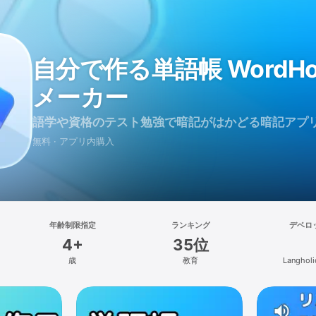
自分で作る単語帳 WordHol
メーカー
語学や資格のテスト勉強で暗記がはかどる暗記アプ
無料 · アプリ内購入
年齢制限指定
ランキング
デベロ
4+
35位
歳
教育
Langholi