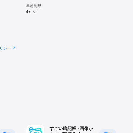
年齢制限
4+
その後「一
。）

くださ
リシー
ファイル出力
ブ等）に格
を読み込ま
すごい暗記帳 -画像か
す。もしよ