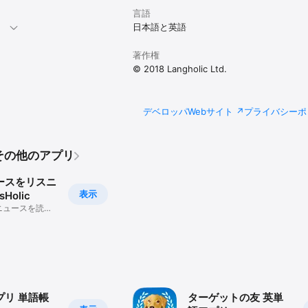
ーボタン > [設定] > [ナイトモード] よりご利用ください。）

言語
。
日本語と英語
ドを一括編集！

」ボタンを押して一覧画面を開き、左上の「編集」ボタンを押してください。
著作権
れるのでご利用ください。複数カードを選択して一括編集することもできます
© 2018 Langholic Ltd.
単語カードデータをバックアップ＆復元。機種変更の際などに便利です！

ーボタン > [バックアップ出力] および [単語カード取り込み] よりご利用
デベロッパWebサイト
プライバシーポ
リから簡単に単語カードを新規作成

ュー] > [設定] > [他のアプリからカード登録]をご参照ください。）

d.のその他のアプリ
有する方法◇

ースをリスニ
ーボタン > [バックアップ出力] を選択

表示
Holic
好きな方法（メール添付やiCloud格納など）でフォルダ内の単語カードを
ニュースを読ん


るRSS語学ア
れたファイルをファイルアプリで閲覧できる場所（iCloudやGoogleドライ
リ画面右上のメニューボタン > [単語データ取り込み] を選択してファイル
ンポートが完了！

プラン）◇

プリ 単語帳
ターゲットの友 英単
いいただけますが、下記のアップグレードプランは有料でご提供しておりま