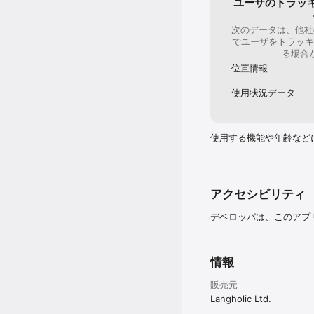
ユーザのトラッ
◇主な管理機能◇

● フォルダーで単語カー
 （サブフォルダーも複数
次のデータは、他社
● キーワードなど条件を
でユーザをトラッキ
● 単語カードのバックア
る場合
 （友達と単語カードを
位置情報
● ファイルをインポート
 （PCでデータ作成して
使用状況データ
◇言語ごとの特別機能◇

言語ごとに簡単で便利な
使用する機能や年齢など
● 中国語：簡体字・繁体
● 日本語：フリガナ自動
アクセシビリティ
◇その他の便利機能◇

● デフォルトの読み上
デベロッパは、このアプ
きます！

 （アプリ画面右上のメニュ
● 単語カードの文字寄
情報
 （アプリ画面右上のメニュ
ーと全画面モードではピ
販売元
Langholic Ltd.
● 長時間利用で目が疲