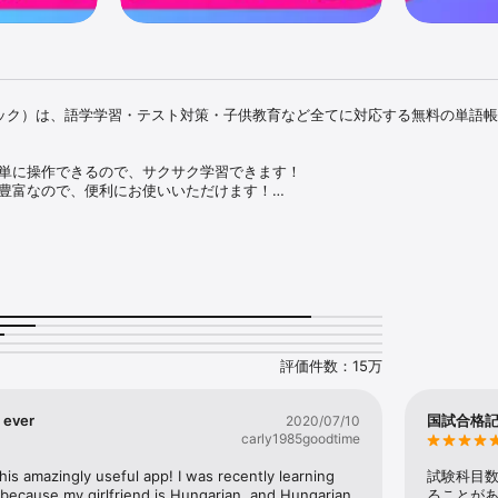
ドホリック）は、語学学習・テスト対策・子供教育など全てに対応する無料の単語
単に操作できるので、サクサク学習できます！

豊富なので、便利にお使いいただけます！

カードとフォルダを作成できます！

◇

アコンサルタント理論家図鑑』（株式会社秀和システム新社）にてWordHoli
格試験の対策をする方法をご紹介いただきました！(2026年1月27日発売)

」6月号（2025年5月1日発売）の「大人の語学」特集にて、お助け語学アプ
ただきました！

評価件数：15万
TOPIKⅠⅡ 必須単語6400』（株式会社秀和システム）にてWordHolicを使
ました！(2024年9月25日発売)

 ever
国試合格
2020/07/10
ppliv」にて暗記に役立つアプリランキングでWordHolicが第１位にランク
carly1985goodtime
his amazingly useful app! I was recently learning 
試験科目数
テレビ」の「ここ調」（最新の受験勉強法）にてWordHolicをご紹介いただ
because my girlfriend is Hungarian, and Hungarian 
ることがあ