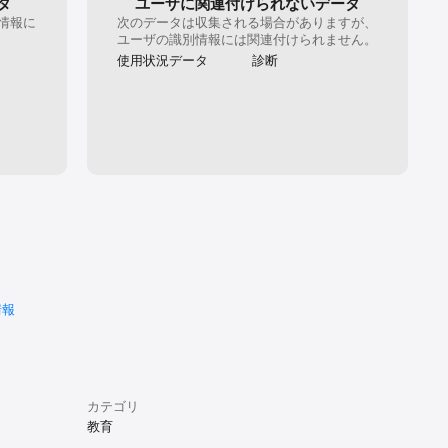
タ
ユーザに関連付けられないデータ
情報に
次のデータは収集される場合がありますが、
。
ユーザの識別情報には関連付けられません。
使用状況データ
診断
初期設定で
情報
スライドショ
カテゴリ
教育
定できます