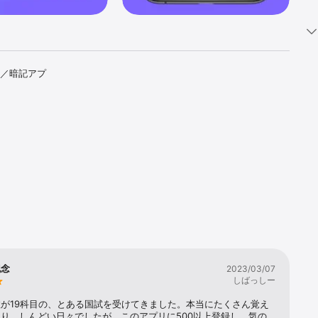
帳／暗記アプ
cを使って
リとして
って韓国語を学
記念
2023/03/07
インしまし
しばっしー
が19科目の、とある国試を受けてきました。本当にたくさん覚え
きました！
り、しんどい日々でしたが、このアプリに500以上登録し、気の