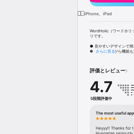
iPhone、iPad
WordHolic（ワー
リです。

● 見やすいデザインで簡
● シンプルながら機能も
さらに見る
● 無料で好きなだけ単語
◇◇◇メディア掲載◇◇
評価とレビュー
● 書籍『国家資格キャリ
キャリアコンサルタント資
4.7
● 集英社の雑誌「エクラ
WordHolicをご紹介い
5段階評価中
● 書籍『韓国語能力試験 
習する方法をご紹介いただき
The most useful app
● アプリ紹介メディア「A
た！

Heyyy!! Thanks for t
● フジテレビ「めざまし
Hungarian seriously 