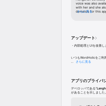
(2023年1月11日放送)

voice was also availab
with her and she also
● 書籍『超効率化で勉強
demands for this app
さらに見る
いただきました！

money despite their 
limitations. I appreci
● 書籍『やさしい英単語
tell a demand, there
ご紹介いただきました！発売
So consider please, i
イル学習可能です。

with videos. When w
verb express. So if yo
アップデート
● コミュニケーションで
want you to continue
ホアプリとしてご紹介いた
deserves money total
・内部処理とUIを改善し
high quality service
◇主な学習機能◇

So don’t forget that
● 単語カードには表面
develop. Thank you f
いつもWordHolicを
けを選んで学習できます。
さらに見る
● 30言語に対応した読
より快適に学習していただ
 （音楽を聞きながら同時
[お問い合わせ・ご要望] 
● 自動めくりスライドシ
また、App Storeで
 （音声有無やスピード
● 折りたたみ式の一覧で
アプリのプライバ
また、既にご要望をご連
● 全画面モードでは横
段階的に機能追加・改善
● 写真や画像を単語カー
デベロッパである“
Langho
今後のアップデートで順
● 忘却曲線に合わせた効
があることを示しました
● 筆記・ディクテーシ
これからもWordHoli