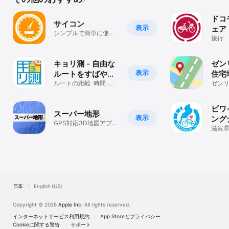
■利用規約

ドコ
サイコン
https://touch.navitime.co.jp/touchstorage/html/app/bicycle/co
表示
ェア
シンプルで簡単に使え
mmon/terms.html

アサ
旅行
る自転車のサイクルコ
ンピュータアプリ
■プライバシーポリシー

https://touch.navitime.co.jp/touchstorage/html/app/bicycle/co
キョリ測 - 自由な
ゼン
mmon/privacy.html

表示
ルートをすばやく
住宅
作成
ルートの距離･時間･消
ビ/
ゼン
【ご注意】

費カロリーがひと目で
ーナ
ラッ
・必ず交通規制に従って走行してください。自転車用の道路情報の
わかる
トラ
整備は随時進めており、ルートについても改善予定です。

ビワ
・バックグラウンドでGPSを使用し続けると、バッテリーを多大に
スーパー地形
表示
ング
GPS対応3D地図アプ
Shig
滋賀
リ〜山から街まで高低
ビゲ
差を極めるツール
日本
English (US)
Copyright © 2026
Apple Inc.
All rights reserved.
インターネットサービス利用規約
App Storeとプライバシー
Cookieに関する警告
サポート