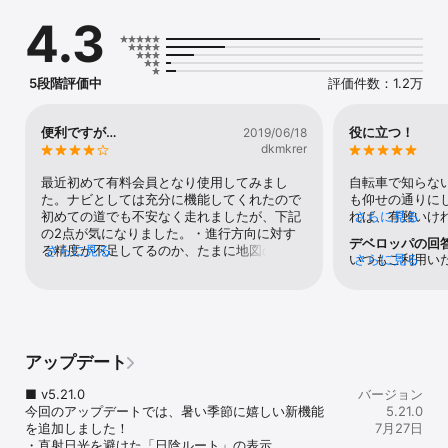
　また、ルートは未舗装の道路や立ちゴケしやすい急左折を回避
4.3
し、一部の自転車通行空間にも対応しております。

　通常：推奨ルートを利用可能

　プレミアムコースへ登録すると：推奨を含む以下の全7種類のルー
トを利用可能

5段階評価中
評価件数：1.2万
　・推奨（距離・時間・高低差、車の交通量などを考慮したルー
ト）

　・距離が短い

便利ですが…
役に立つ！
2019/06/18
　・坂道が少ない

dkmkrer
　・坂道が多い

　・大通り優先

最近初めて有料会員となり使用してみまし
自転車で知らな
　・裏通り優先

た。ナビとしては充分に機能してくれたので
も仰せの通りに
　・サイクリングロード優先(近くにあるサイクリングロードを優先
初めての道でも不安なく走れましたが、下記
れば、有難いけ
さらに見る
的に通る)

の2点が気になりました。・進行方向に対す
ます🚲
デベロッパの回
る精度が不足してるのか、たまに地図の表示
さらに見る
いつもご利用い
さらに見る
◆[音声ナビゲーション]　

がおかしくなり迷いそうになった。・走行中
ます。駐輪場情
　プレミアムコースへ登録すると：回数無制限で利用可能！

の地図が横画面表示にできるとありがたい。
で検索していた
　また、天気の変化や事故多発地点もお知らせします。

バージョンアップの際に対応いただけると嬉
上の「≡」ボタン 
しいです。
「駐輪場」のア
◆[周遊ルート]

Version 4.
　走りたい距離を指定すると、その距離に応じたサイクリングルー
アップデート
ステーションが
トを最大４ルート提案します。

たしましたので
■ v5.21.0

バージョン
他にもご要望な
◆[サイクルコンピューター(サイコン)]

今回のアップデートでは、暑い季節に嬉しい新機能
5.21.0
連絡いただけれ
　下記の走行情報をリアルタイムで表示します。

を追加しました！

7月27日
　・速度

・直射日光を避けた「日陰ルート」の表示
