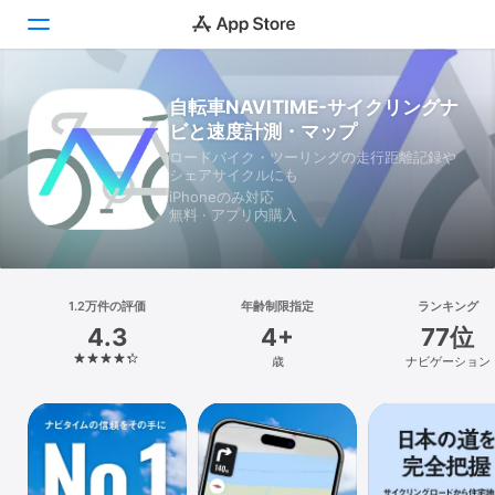
自転車NAVITIME-サイクリングナ
Today
ビと速度計測・マップ
ゲーム
ロードバイク・ツーリングの走行距離記録や
シェアサイクルにも
iPhoneのみ対応
アプリ
無料 · アプリ内購入
Arcade
検索
1.2万件の評価
年齢制限指定
ランキング
4.3
4+
77位
プラットフォーム
歳
ナビゲーション
iPhone
iPad
Mac
Vision