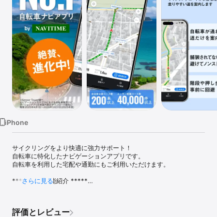
Watch
TV
iPhone
サイクリングをより快適に強力サポート！

自転車に特化したナビゲーションアプリです。

自転車を利用した宅配や通勤にもご利用いただけます。

***** 主な機能紹介 *****

さらに見る
◆[ルート検索]

　自転車通行可能な道路だけを使ったルートを検索、走行速度を設
評価とレビュー
定して正確な所要時間を確認することができます。
