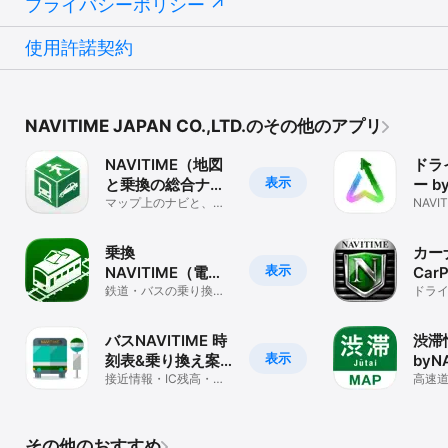
プライバシーポリシー
今後ともよろしくお願いいたします！

使用許諾契約
【アプリ内課金】

利用期間に応じて月間/年間の定期購読を選ぶことができます。

○月額/年額コースをご利用の方へ

NAVITIME JAPAN CO.,LTD.のその他のアプリ
・お客様が月額/年額コースを購入すると、提供されていた残りの無
料お試し期間は失効します。

NAVITIME（地図
ドラ
・このコースは自動継続課金機能(Auto Renewable Subscription)
表示
と乗換の総合ナ
ー b
を利用しています。

ビ）
マップ上のナビと、バ
(カ
NAV
・期間は1ヶ月又は1年間です。自動更新される際の課金は、有効期
ス･電車の乗り換え案内
プリ
間終了の24時間前から行われます。購入完了時にiTunesアカウント
で迷わない！
に課金されます

乗換
カー
・自動継続課金機能はお客様が管理できます。

表示
NAVITIME（電車
Car
　有効期間終了の24時間以上前にiOSの「設定」を開き、

乗り換え・バス乗
鉄道・バスの乗り換え
ナビ
ドラ
　->「iTunes Store と App Store」

案内や路線図を確認。
使え
　->「Apple ID」を選択

り換え・時刻表）
乗換案内の決定版。
　->「Apple IDを表示」

バスNAVITIME 時
渋滞
　->「登録」を選択

表示
刻表&乗り換え案
byN
　->「自転車NAVITIME」を選択

　->「トライアルをキャンセルする」もしくは「登録をキャンセル
内&路線図ナビ
接近情報・IC残高・の
滞・
高速
りば地図が一目で！会
ムな
する」を選択

速料
社ごとの比較も簡単
ブカ
　により自動更新が停止されます。

・「自動更新」が無効になっていなかった場合、自動で契約が更新
その他のおすすめ
されます。
