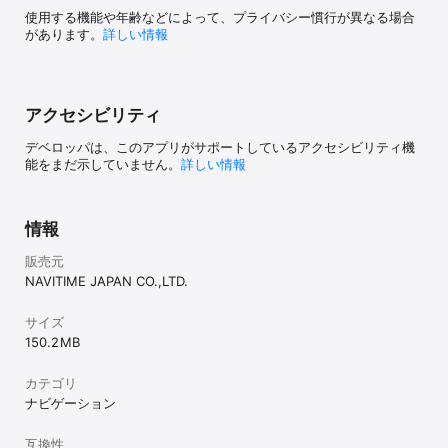
◆[周辺から地点検索]

使用する機能や年齢などによって、プライバシー慣行が異なる場合
　全国900万の地点情報から、現在地周辺100kmのスポットをカテ
があります。
詳しい情報
ゴリごとに検索できます。

　サイクリングステーション（ラック・空気入れ設置スポット）や
シェアサイクルスポット（貸出ポート）も検索できます。

アクセシビリティ
◆[おすすめサイクリングコース]

　全国のおすすめするサイクリングコースを掲載しています。選択
デベロッパは、このアプリがサポートしているアクセシビリティ機
したコースを音声ナビゲーションでご案内します。

能をまだ示していません。
詳しい情報
◆[サイクリングロード表示]

　全国のサイクリングロードを地図上で確認できます。地図上の青
いラインをタップするとそのサイクリングロードの詳細な表示も確
情報
認できます。

販売元
◆[走行ログ機能]

NAVITIME JAPAN CO.,LTD.
　NAVITIME IDの登録またはプレミアムコースへ登録すると、走行
したルートや距離、消費カロリー、獲得標高や走行時の高度などを
記録・閲覧できる機能です。

サイズ
150.2 MB
◆[走行ログランキング]

　走行ログを記録、保存すると全ユーザーや年代別のランキングを
カテゴリ
月/週/日ごとに確認することができます。

ナビゲーション
◆[My地点]

　プレミアムコースへ登録すると、お気に入りの地点を保存するこ
互換性