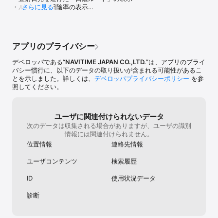
　・最高速度

・ルート上の日陰率の表示

さらに見る
　・走行時間

・地図上への建物の日陰表示
　・現在時刻

　・走行距離

　・消費カロリー

　音声ナビゲーションと同時に走行情報を確認することができま
アプリのプライバシー
す。

デベロッパである“
NAVITIME JAPAN CO.,LTD.
”は、アプリのプライ
◆[画面OFFナビ]

バシー慣行に、以下のデータの取り扱いが含まれる可能性があるこ
　音声ナビゲーション中に画面をOFFにしても、ナビゲーションを
とを示しました。詳しくは、
デベロッパプライバシーポリシー
を参
継続します。これにより電池消費を抑えることができます。

照してください。
◆[高低差グラフ]

　高低差を山の断面図のようなグラフで確認できるので、ルートの
ユーザに関連付けられないデータ
起伏や坂道の勾配が一目瞭然です。現在地点も確認できます。

次のデータは収集される場合がありますが、ユーザの識別
情報には関連付けられません。
◆[地図上のアイコン]

　自転車に特化した(自転車走行時に必要性が高い)地点情報を表示
位置情報
連絡先情報
します。

　・駐輪場

ユーザコンテンツ
検索履歴
　・サイクリングステーション

　・コンビニ

ID
使用状況データ
　・自転車店

　・公衆トイレ

診断
　　など

　※表示/非表示を切り替えることができます。
