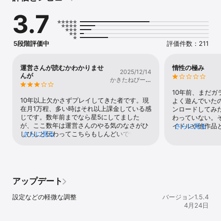
****ゲーム紹介**** 

3.7
ある日突然やってきたマイロイドと始まる同棲生活。 

性格・見た目もあなた好み！理想の萌えを追求してみませんか？ 

マイロイドを自分好みに可愛く育てちゃう新感覚萌え萌え育成ゲー
5段階評価中
評価件数：211
ム！ 

超かわいいマイロイドは髪型・フェイス・服装も自由自在に変え放
題！！ 

運営さんが読むかわかりませ
惰性の極み
2025/12/14
マイロイドとおしゃべりしながら性格要素を伸ばして「妹・ツンデ
んが
かきたねぴーな
レ・ヤンデレ・小悪魔」など、自分好みにコーデしよう！ 

っつ
10年前、まだ
****ゲームの特徴**** 

10年以上欠かさずプレイしてきた者です。現
よく遊んでいた
■コスチュームちぇんじ！ 

在月1万程、多い時はそれ以上課金している感
ンロードしてみ
髪型、顔、髪色、瞳色、衣装、アクセサリーなどなど 

じです。数年前までなら星5にしてました
わっていない。
無数のコスチュームアイテムの中から好きなものをチョイスして、
が、ここ数年は運営さんのやる気のなさがひ
イドルや他作品
さらに見る
着せ替えを楽しむことができます！ 

しひしと伝わってこちらもしんどいです。す
さらに見る
フでソシャゲで
その日の気分で着せ替えしたり、こだわりの容姿を追求したり、組
ごくお世話になってるのであまり言いたくな
たが、それも遠
み合わせパターンは無限大！ 

いのですが、それでも以下の点は正直特に酷
には、月に二回
世界に一人だけのアナタ好みのマイロイドを目指しましょう！ 

いと思います。・イベント交換所に並ぶアイ
行を補助するた
テムが段々復刻ばかりになり、とうとう一つ
のガチャは回す
のアイテムを除き復刻アイテムのみ状態・ガ
気があるのか分
アップデート
■性格ちぇんじ！ 

チャの値段は変わらないまましれっとレア衣
新がほとんど。
「お勉強」で育成していくことでマイロイドのステータスが変化し
装を減らすそれとガチャの天井もやはり値段
えるショップの
設定などの軽微な調整
バージョン1.5.4
ていきます。育成パートを繰り返し行って自分好みの属性を持った
が高いと思います。もちろん衣装は素敵なの
の頻度でそれで
4月24日
性格にちぇんじ！ 

ですが…RPG・シューティング・音ゲー・
服は多いと感じる
MMO等だとイラストの綺麗さ+ステータス強
前半に作られた