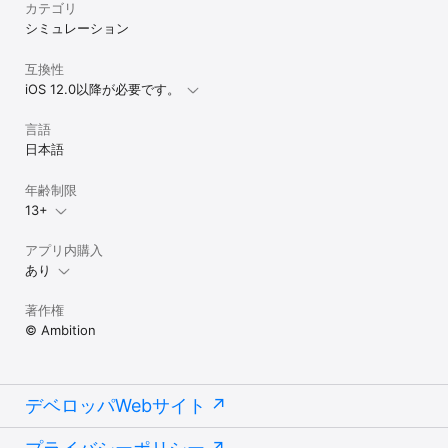
カテゴリ
シミュレーション
◆ハカセのイチオシプランの状況の確認と解約（自動更新の解除）
方法

ハカセのイチオシプランは下記より確認、解約（自動更新の解除）
互換性
が可能です。

iOS 12.0以降が必要です。
1.【App Store】アプリを起動

2.画面右上の【アイコン】＞【AppleID(メールアドレス)】の順にタ
言語
ップ

日本語
3.【サブスクリプション】をタップ

次回の自動更新タイミングの確認や、自動更新の解除/設定をこの画
面内で行うことができます。

年齢制限
13+
◆プライバシーポリシー

アプリ内購入
https://ai-mi.jp/sp/index.php?in=privacy

あり
◆利用規約

https://ai-mi.jp/sp/index.php?in=contract_n
著作権
© Ambition
デベロッパWebサイト