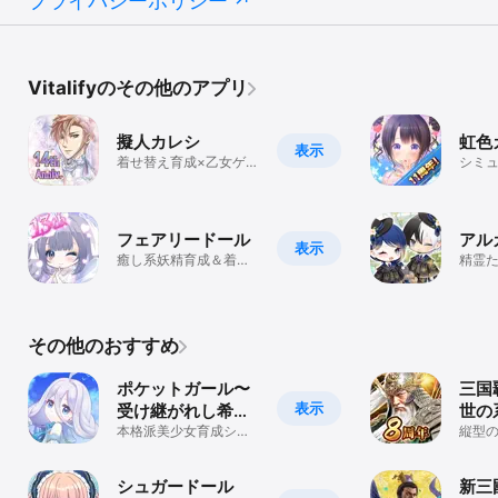
プライバシーポリシー
Vitalifyのその他のアプリ
擬人カレシ
虹色
表示
着せ替え育成×乙女ゲー
シミ
ム
フェアリードール
アル
表示
癒し系妖精育成＆着せ
精霊た
替えゲーム
安ら
その他のおすすめ
ポケットガール〜
三国
表示
受け継がれし希
世の
望〜
本格派美少女育成シミ
縦型の
ュレーションゲーム
シュガードール
新三