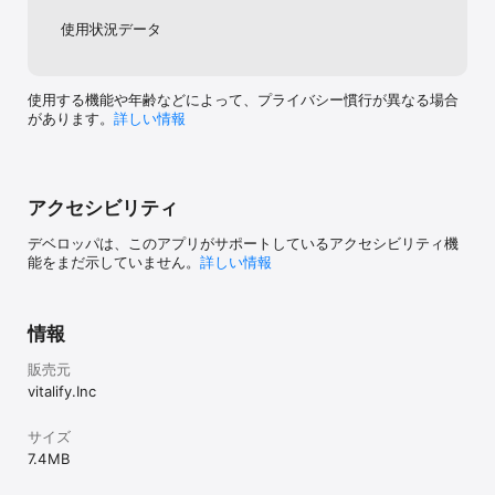
あまりにも多いです。前はユーザーの意見を
【ハカセのイチオシプランについて】

反映してくれたり、アプリ自体を盛り上げよ
使用状況データ
◆価格と期間

うという気概が見られて、その頃はユーザー
月額280円（税込）/1ヶ月間（利用開始日から起算）/月額自動更新

も今より活気づいていたように感じます。ガ
チャ価格は重課金ユーザーさん方がいるから
運営さんは満足しているかもしれませんが、
使用する機能や年齢などによって、プライバシー慣行が異なる場合
◆特典

AP配布一切ないのに3万は高いです。ユーザ
があります。
詳しい情報
下記アイテムを獲得できます。

ー満足度を上げて、沢山の人が自ら課金した
・300AP

い、運営さんに返したいと思うような価格設
・10AP（購入日から次回購入日まで毎日ログイン時に一度獲得）

定とゲーム環境を望みます。傲慢かもしれま
せんが、ユーザーの喜ぶことをしてあげよう
アクセシビリティ
ハカセのイチオシプランの連続購入回数に応じて特典が獲得できま
という気持ちやユーザーへの感謝なんて今は
す。

少しも感じられません。『ユーザー減ってサ
デベロッパは、このアプリがサポートしているアクセシビリティ機
【2回目】ﾌｧｲﾄ!ﾄﾞﾘﾝｸ×1

終するならそれはそれで良い』と考えてるの
能をまだ示していません。
詳しい情報
【3回目以降】ﾌｧｲﾄ!ﾄﾞﾘﾝｸ券×2

かな〜とすら思ってしまいます。長々と書き
ましたが、不満は正直他にも色々あります。
マイロイドに愛着が無ければきっととっくに
◆自動更新について

辞めている人は多いと思います。が、それで
情報
ハカセのイチオシプラン有効期間の終了日の24時間以上前に自動更
も1番好きなアプリである事には変わりないの
新を解除しない限り、有効期間が自動更新されます。

で頑張ってほしいです。
販売元
自動更新される際の課金については、ハカセのイチオシプラン有効
vitalify.Inc
期間終了日の24時間以内に行われます。

サイズ
◆課金について

7.4 MB
Apple IDに課金されます。
