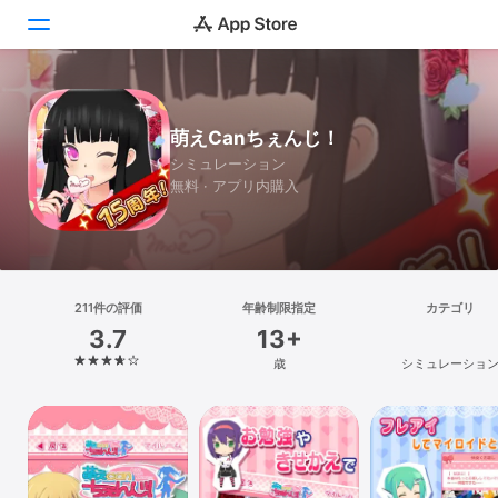
Today
萌えCanちぇんじ！
ゲーム
シミュレーション
無料 · アプリ内購入
アプリ
Arcade
検索
211件の評価
年齢制限指定
カテゴリ
3.7
13+
プラットフォーム
歳
シミュレーショ
iPhone
iPad
Mac
Vision