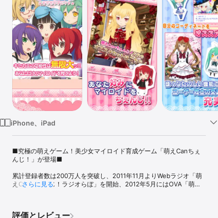
Watch
TV
iPhone、iPad
■究極の萌えゲーム！美少女マイロイド育成ゲーム「萌えCanちぇ
んじ！」が登場■ 

累計登録者数は200万人を突破し、2011年11月よりWebラジオ「萌
えCanちぇんじ！ラジオらぼ」を開始、2012年5月にはOVA「萌え
さらに見る
Canちぇんじ！　ゼロストーリー」も発売!! 

モバイルゲームの枠を超えたメディアミックス展開を行っている今
一番勢いのあるソーシャル萌えゲームです。 

評価とレビュー