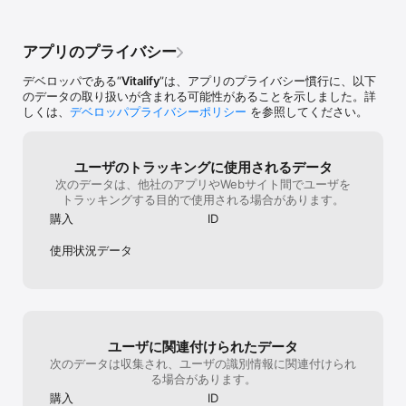
ツンデレ・小悪魔・ヤンデレなどからアナタの萌え属性にあった性
化というようなメリットがありますが、萌え
続けてきたのだ
格を選ぶことができ、メイン性格の他にサブ性格を２つ組み合わせ
canの場合イラスト(衣装)そのもの以外に特に
ないショップに
ることができます。 

付加価値はないアイテムです。ガチャによっ
時のまま居座り
アプリのプライバシー
性格に合わせて、マイロイドのしゃべり方も変化していきます。 

てはイベント連動はありますが、2週間程の
衣装を集めたら
効果でしかありません。しかも連動でイベチ
ラクターの育成
デベロッパである“
Vitalify
”は、アプリのプライバシー慣行に、以下
ケットを多く手に入れたところで交換所には
狭い限定衣装の
のデータの取り扱いが含まれる可能性があることを示しました。詳
■お仕事 

既存衣装しかない。虚無です。加えてレア衣
ら走るしかやる
しくは、
デベロッパプライバシーポリシー
を参照してください。
マイロイドは「お仕事」をすることでゲーム内通貨M(モエン）を獲
装も減った状態なので、100連したところで
ら自分のキャラ
得することができます。 

被りまくって、被ったところでどうしようも
性格を設定し、
手に入れたMを使用して、コスチュームやアクセサリーといった見
ないのでやはり虚無。(ミキサーチケの処置も
で選ぶ事ができ
た目をカスタマイズするアイテムや、ゲームで役立つ便利アイテム
ありますが、そちらも持ってるアイテムばか
外見も併せて、
ユーザのトラッキングに使用されるデータ
を購入することができます。 

り)なのにこの価格設定なのは考え直してほし
味わってもらえ
次のデータは、他社のアプリやWebサイト間でユーザを
いかなと個人的に思います。あえて比べる言
残された様な物
トラッキングする目的で使用される場合があります。
い方をしますが、他の着せ替え系のアプリだ
まで残ってきた
購入
ID
■友だちのマイロイドと交流できる！ 

と天井の価格設定は2万前後・アプリ内通貨
り。
お勉強や、お仕事では、友だちと助けあうことで、効率よくマイロ
は無償で手に入れる機会が多い・ガチャの中
使用状況データ
イドを育成することができます。 

身豊富・ノーマル衣装も可愛い・ダブったア
また「オススメ機能」で、友だちのマイロイドに自分の好きなコス
イテムはユーザー同士で販売会(フリーマーケ
チュームを試着させることができます。 

ット)や交換機能ありです。被っても救済処置
高らかに自分の萌えを主張することができちゃいます！ 

がありノーマル衣装も使いやすかったりで使
用する機会は多いので負担がありません。萌
えcanは天井すらないガチャは地獄ですし、
ユーザに関連付けられたデータ
■期間限定イベント 

時々無料で配布してくれていたBOXガチャチ
定期的に行われているイベントは誰でも気軽に参加することがで
ケットもしれっと配らなくなりましたよ
次のデータは収集され、ユーザの識別情報に関連付けられ
き、イベント限定コスチュームやアイテムなどを入手することがで
ね…。感謝も大きいのですが…ユーザーのこ
る場合があります。
きます。

とを舐めてるなぁと感じることがぶっちゃけ
購入
ID