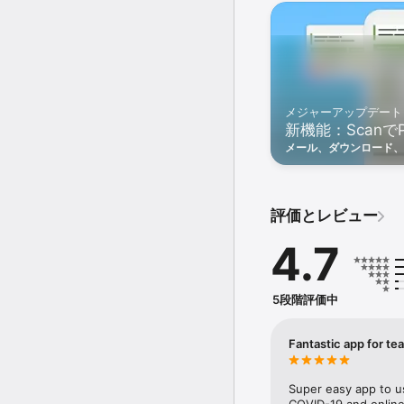
4) ページ抽出ツールを
できます。

5) 画像をテキストに
能な状態にします。

メジャーアップデート
6) あらゆるものをス
新機能：Scanで
キャンしてPDFまたは
す。

メール、ダウンロード、
ァイルですか？Adobe 
リに移動することなく作
精密なキャプチャ

• 角度補正ツールは、
て写っていなくても補正が
評価とレビュー
• 高度なスキャニング
ます。

4.7
スキャンデータの強化

• テキスト編集機能に
5段階評価中
• 修正ツールで、スキャ
• ページ順序の変更や保
• わずか数回のタップで
Fantastic app for te
書類を整理

• 書類をスキャンし、
Super easy app to us
ォルダーを作成できます。