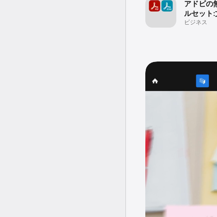
アドビの
ルセット
ャンから
ビジネス
で