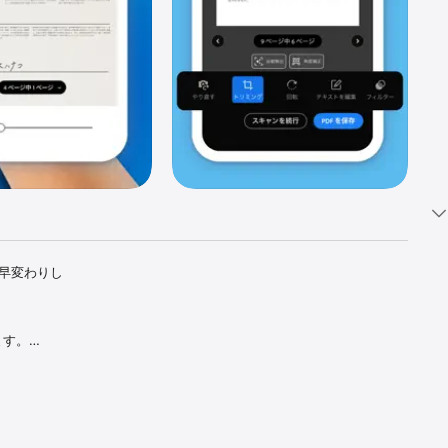
に早変わりし
す。

て消去する
た画像を