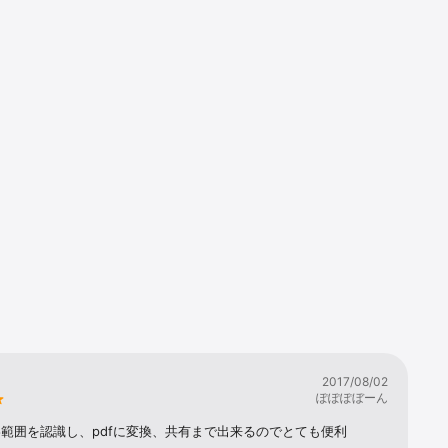
として保存
索・編集可
の書類をス
状態にしま
の角がすべ
検索可能にし
2017/08/02
ぽぽぽぼーん
のカスタムフ
範囲を認識し、pdfに変換、共有まで出来るのでとても便利