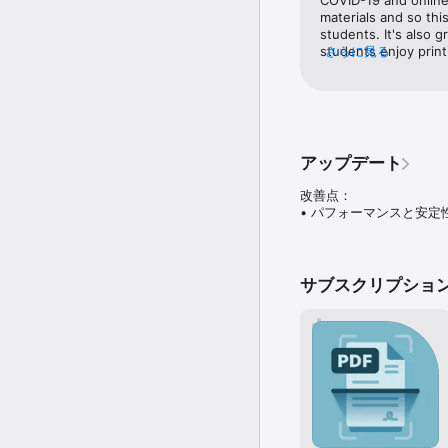
COVID-19 and online 
• 名刺の連絡先情報を直
materials and so thi
• スキャン画像は自動的にA
students. It's also g
• 重要なスキャンを送信
students enjoy print
さらに見る
paper and this app m
スマートライブラリ

submit it to me.The 
• 高性能な書類スキャナ
look more profession
• カメラロールから直接
me a lot of work! Th
再利用と共有

• アプリを離れることな
アップデート
ます。

• スキャンした契約書
改善点：

集、再利用が可能になりま
• パフォーマンスと安定
• スキャン画像をWord
Acrobat Readerでもっ
• Acrobat Rea
サブスクリプショ
す。

• ウェブ版およびモバイル版
アプリ内購入

• さらに強力なスキャ
はAdobe Scanおよび
• 複数のスキャンを1つ
• OCR処理容量が5ペ
無料のモバイルスキャナ