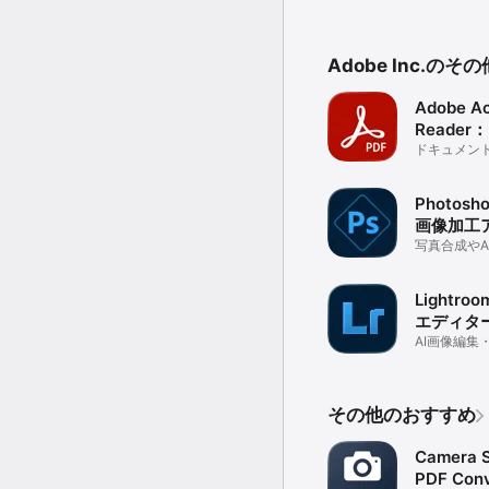
Adobe Inc.の
Adobe Ac
Reader
と変換
ドキュメント
の作成、入力
よる要約
Photosho
画像加工
写真合成やA
用して写真
画を作ろう
Lightro
エディタ
AI画像編集
ぼかし・青
集・消去
その他のおすすめ
Camera S
PDF Conv