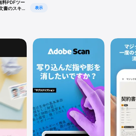
無料PDFツー
表示
:文書のスキ
共有、編集ま