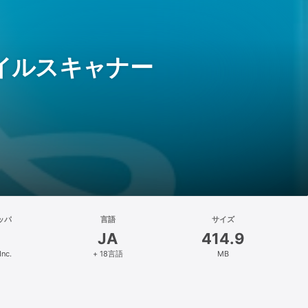
モバイルスキャナー
ッパ
言語
サイズ
JA
414.9
Inc.
+ 18言語
MB