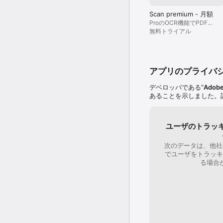
単に整理できます。Ado
Scan premium - 月額
ProのOCR機能でPDFを
利用規約：

編集、変換＆結合できま
無料トライアル
お客様による本アプリケ
す。
http://www.adobe.
http://www.adobe.com
アプリのプライバ
デベロッパである“
Adobe
あることを示しました。
ユーザのトラッ
次のデータは、他社
でユーザをトラッキ
る場合