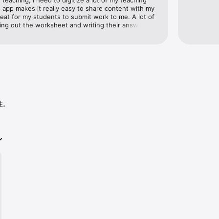
teaching, I need to digitize a lot of my teaching 
接取り込み、数秒でスマートフォンの連絡先へ保存できます。

s app makes it really easy to share content with my 
dobe Document Cloudに保存され、即座にアクセスや共有が可能です。

reat for my students to submit work to me. A lot of 
する際に、パスワードを設定して保護できます。

ing out the worksheet and writing their answers on 
akes it super easy for them to scan their work and 
editing tools are easy to use and make the scans 
ーで、お使いの写真ライブラリ内にある文書や領収書を、PDFファイルに変換
al. Im very happy with Adobe Scan and it has save 
、スキャン画像や写真の補正が可能です。

anks.
くAdobe Scanで直接PDFを開くことができ、変更、編集、共有などのツー
や学習ノートなどの画像からテキストの抽出が可能な高品質なPDFを作成し、
す。

性。
、Excel、PowerPointにエクスポートして新しい形式に変換し、共有できます。
と便利に

derでPDFスキャンを開き、コメントの追加、ハイライト、フォーム入力、文書への
ン
のAdobe Scan、Reader、Acrobat間で安全にアクセスおよび共有できま
ン機能をご利用いただくには、サブスクリプションをご購入ください。サブス
Readerモバイルアプリ、ならびにAcrobatウェブ版でご利用いただけます。

のファイルに結合して、1つの文書として一元管理できます。

ージから100ページに増え、複数の画像からテキストを検索できるようになります
ーをダウンロードして、大切な写真や書類をPDFまたはJPEGファイルに変換