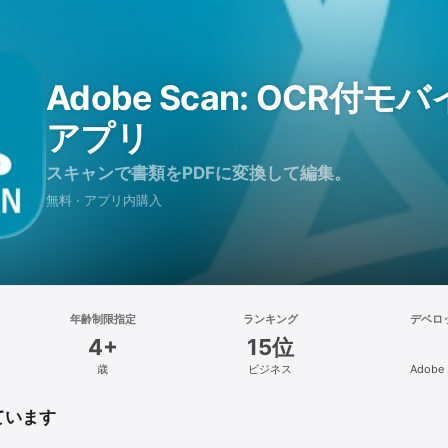
Adobe Scan: OCR付
アプリ
スキャンで書類をPDFに変換して編集。
無料 · アプリ内購入
年齢制限指定
ランキング
デベロ
4+
15位
歳
ビジネス
Adobe 
ています