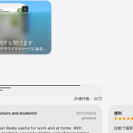
使用して、複数ページのスキャン画像から必要なページを選択し、新しいPDF
変換：画像のテキスト化機能を使用して、スキャン画像内の文字をOCR技術で検
キャン：領収書、身分証明書、メモ、レシピ、写真、名刺、ホワイトボードなど
PDFを開けます。
JPEGファイルに変換し、スマートフォン、タブレット、パソコンで編集可能な
クラウドストレージにあるフ
ScanでPDFを開き、他のアプ
業を継続できます。
スキャン時に湾曲したり傾いたりしたページを補正します。スキャン画像に4つ
可能です。

技術が境界を検出し、内容を鮮明にすることで、スキャン画像を編集可能かつ
より、印字された文字や手書きテキストをスキャンして編集できます。

評価件数：32万
ン画像のトリミング、回転、サイズ変更、色調調整が可能です。

存前のプレビュー機能もご利用いただけます。

、スキャン画像の明るさとコントラストを調整できます。

achers and students!
便利
2021/06/03
petelane
業務文書、個人ファイル、学校用の記入フォーム、身分証明書のスキャンなど
e! Really useful for work and at home. With 
自動で撮影

