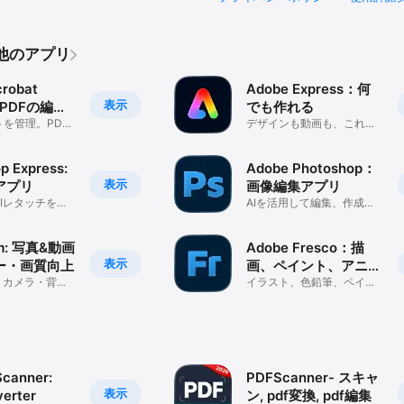
その他のアプリ
robat
Adobe Express：何
表示
：PDFの編集
でも作れる
を管理。PDF
デザインも動画も、これひ
と署名、AIに
とつで
p Express:
Adobe Photoshop：
表示
アプリ
画像編集アプリ
Iレタッチを活
AIを活用して編集、作成、
コラージュや動
デザイン
om: 写真&動画
Adobe Fresco：描
表示
ー・画質向上
画、ペイント、アニメ
・カメラ・背景
制作
イラスト、色鉛筆、ペイン
空加工・写真編
ト、デジタルアート
canner:
PDFScanner- スキャ
表示
erter
ン, pdf変換, pdf編集