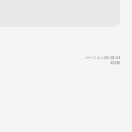
します。

ルを利用でき
コピー、編
バージョン26.08.04
4日前


署名ができま
す。

クリプション
。

すれば、簡