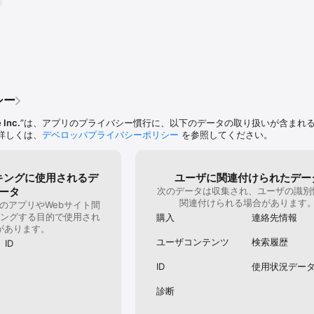
be Scanは、世界中の何百万ものユーザーに信頼されているPDF変換ツールで
ーションの使用には、アドビ基本利用条件 
com/go/terms_linkfree_jp およびアドビプライバシーポリシー 
/go/privacy_policy_linkfree_jp が適用されます。

シー
 Inc.
”は、アプリのプライバシー慣行に、以下のデータの取り扱いが含まれ
詳しくは、
デベロッパプライバシーポリシー
を参照してください。
キングに使用されるデ
ユーザに関連付けられたデー
ータ
次のデータは収集され、ユーザの識別
関連付けられる場合があります
のアプリやWebサイト間
ングする目的で使用され
購入
連絡先情報
があります。
ユーザコンテンツ
検索履歴
ID
ID
使用状況デー
診断