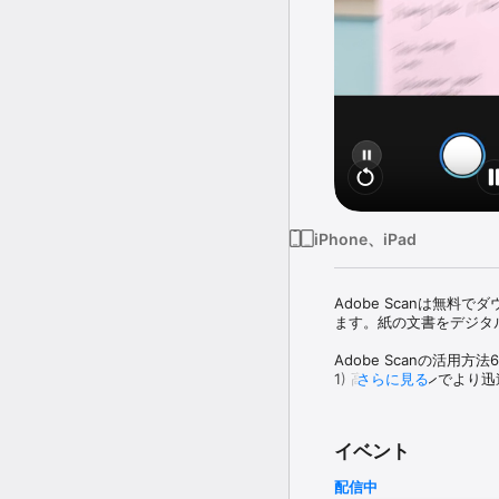
iPhone、iPad
Adobe Scanは無
ます。紙の文書をデジタ
Adobe Scanの活用方法6
1) 高速スキャンでより
さらに見る
2) マジック消しゴム
ことで、スキャンした文
イベント
3) スマートフォンでP
配信中
PDFやJPEGに変換できま