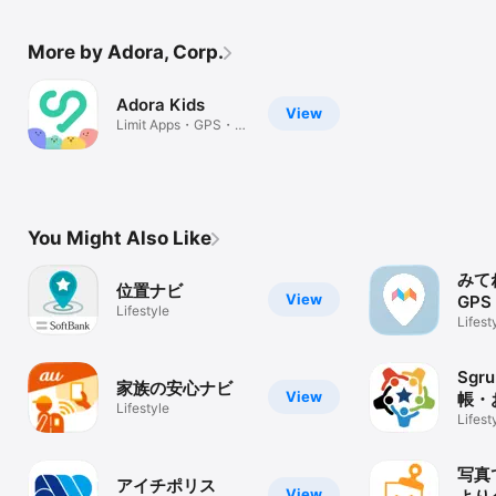
More by Adora, Corp.
Adora Kids
View
Limit Apps・GPS・
Anti-Bullying
You Might Also Like
みて
位置ナビ
View
GPS
Lifestyle
Lifest
Sgr
家族の安心ナビ
View
帳・
Lifestyle
ジュ
Lifest
写真
アイチポリス
View