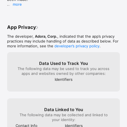
ポートセンター
more
よびサポート品
りもしているか
Please support us by reviewing the app with stars 
す。今後も安心
た。解約理由を
and comments :)
引き続きサポー
なぜかこちらが
度は貴重なご意
味不明。こちら
た。
側で勝手にメッ
App Privacy
させておいてそ
対応すると銘打
The developer,
Adora, Corp.
, indicated that the app’s privacy
れば出てくるF
practices may include handling of data as described below. For
も杜撰だし、客
more information, see the
developer’s privacy policy
.
うな対応に辟易
Data Used to Track You
The following data may be used to track you across
apps and websites owned by other companies:
Identifiers
Data Linked to You
The following data may be collected and linked to
your identity:
Contact Info
Identifiers