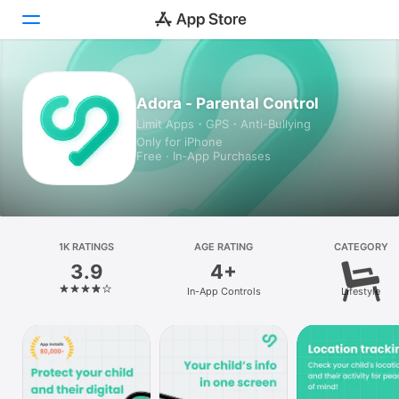
Today
Adora - Parental Control
Limit Apps・GPS・Anti-Bullying
Games
Only for iPhone
Free · In‑App Purchases
Apps
Arcade
Search
1K RATINGS
AGE RATING
CATEGORY
3.9
4+
Platform
In-App Controls
Lifestyle
iPhone
iPad
Mac
Vision