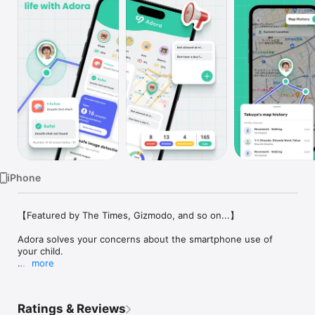
Watch
TV
iPhone
【Featured by The Times, Gizmodo, and so on...】

Adora solves your concerns about the smartphone use of 
your child. 

more
*This app is for PARENT's smartphone (please install "Adora 
for Kids" on your child's device).

Ratings & Reviews
◆ This app supports the following features.
