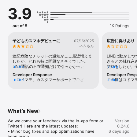
- Screen time management: You can manage your child's 
3.9
smartphone usage time app-by-app.*

- Unsafe Selfie Detection: When a potentially obscene image 
is taken on your child's phone, Adora’s AI detects it and sends 
the notification to the parent's phone (and the child will be 
out of 5
1K Ratings
notified to delete the image).

- GPS Tracking: You can check your child's location information.

- Smombie Prevention: Detects dangerous usage of 
子どものスマホデビューに
広告に偽りあり
07/16/2025
smartphones while distracted and prevents the use of apps 
ネムもん
while walking.*

追記危険なチャットの通知がここ最近増えま
LINEは動かしつ
Terms of use: https://www.apple.com/legal/internet-
したが、どれも特に問題なさそうでした。
きるとの触れ込
services/itunes/dev/stdeula/

LINE通話の不在通知だけで引っかかったこと
more
契約をしたが、
more
もあります。その都度子どもに「スマホ見せ
等をしても実際
Developer Response
Developer Res
More features will be added in the near future!

て」というので若干煙たがられ、チェックし
めタブ内のみで
「コドマモ」カスタマーサポートでございま
more
この度はコドマ
more
なくなりがちになってしまい本末転倒…。＿
ップ画面や、何
す。 この度は、ご不便をおかけし大変申し訳
重なご意見をお
(* not yet supported for Adora Kids on iOS)
＿＿＿＿＿＿＿全然動いていないのに「離れ
切制限はかから
ございませんでした。症状が改善されたとの
います。LINE
ました」「着きました」と通知がどんどん来
ではお世辞にも
ことですが、今後また問題が起こりました際
に沿えなかった
てノイローゼになりそうでしたが、子ども側
意味がないレベ
は、アプリ内のカスタマーサポートにて詳細
ートの対応につ
のスマホを再起動したところGPSの精度が改
ホがAndroi
をご相談いただきますと、よりお力になれる
させてしまいま
善されたのか治りました。子ども側のスマホ
く出来るので、
What’s New
かと存じます。どうぞよろしくお願い申し上
げます。また、
で色々設定しようとすると都度都度あんしん
なら月に990円も
げます。
応につきまして
フィルターに引っかかり、設定するだけでか
追記サブスク解
We welcome your feedback via the in-app form or 
Version
せてしまいまし
なり大変でした。
ジを生成してサ
Twitter! Here are the latest updates:

0.24.6
ます。いただい
た。それに対して
• Minor bug fixes and app optimizations have 
6 days ago
機能の改善はも
ろと言ってきたの
been made. 

すく丁寧なご案