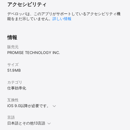
・Bug fixes

アクセシビリティ
・MKV, AVIなどの動画を再生

・前回停止箇所からの再生開始
デベロッパは、このアプリがサポートしているアクセシビリティ機
能をまだ示していません。
詳しい情報
情報
販売元
PROMISE TECHNOLOGY INC.
サイズ
51.9 MB
カテゴリ
仕事効率化
互換性
iOS 9.0以降が必要です。
言語
日本語とその他13言語