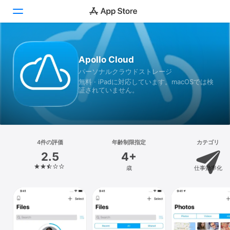
Today
Apollo Cloud
パーソナルクラウドストレージ
ゲーム
無料 · iPadに対応しています。macOSでは検
証されていません。
アプリ
Arcade
検索
4件の評価
年齢制限指定
カテゴリ
2.5
4+
プラットフォーム
歳
仕事効率化
iPhone
iPad
Mac
Vision