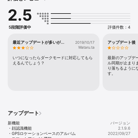
を引き上げようとしているパブリックストレージ会社に月額料金を
2.5
支払っている場合は、もうそれ以上に見ないでください。

Apollo Cloud は、家族や友人または同僚との間でファイルの共有を
簡単にします。最大40名のプライベートなメンバー間または、パス
ワードあり、なしの公開リンクで共有しましょう。

5段階評価中
評価件数：4
Apolloはコンテンツを共有するだけでなく、複数のデバイスや複数
のプラットフォームをバックアップします。

セットアップが簡単で使いやすいアプリケーションには、Apollo 
最近アップデートが多いが...
アップデート後
2019/10/17
CloudとApollo Cloud 2 Duoにしかない多くの新機能があります。

Wataru.ta
Apollo Cloud 2.0 Appの新しいデザインは、すでに人気の高い
いつになったらダークモードに対応してもら
最新のアップデー
Apollo Cloudに多くの新機能をもたらします。

えるんでしょう？
ル同期が止まり
新しいデザインは、新しいApollo Cloud 2 Duoの処理能力を活用す
り落ちるように
るために、最初から開発されました。
す。
アップデート
新機能

バージョン
・顔認識機能

2.1.9.6
・GPSロケーションベースのアルバム

2022/09/27