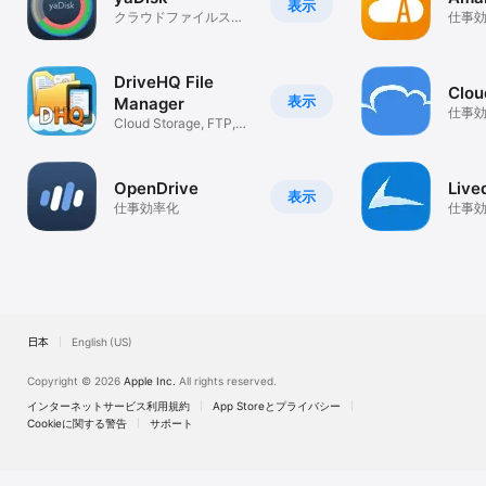
表示
クラウドファイルスト
仕事
レージ
DriveHQ File
Clo
表示
Manager
仕事
Cloud Storage, FTP,
WebDAV
OpenDrive
Live
表示
仕事効率化
仕事
日本
English (US)
Copyright © 2026
Apple Inc.
All rights reserved.
インターネットサービス利用規約
App Storeとプライバシー
Cookieに関する警告
サポート