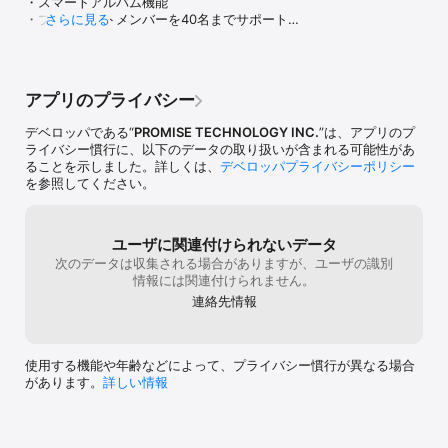
・スマートアルバム機能

・プライベートメンバーを40名までサポート

さらに見る
・ファームウェアの自動更新

・ユーザRAID設定（RAID1 および RAID0 ）

・プッシュ通知

・IPカメラストレージ

アプリのプライバシー
・パブリッククラウド同期

上記の機能はApollo Cloud 2 Duo のみで有効で
デベロッパである“
PROMISE TECHNOLOGY INC.
”は、アプリのプ
す。

ライバシー慣行に、以下のデータの取り扱いが含まれる可能性があ
その他の機能

ることを示しました。詳しくは、
デベロッパプライバシーポリシー
・究極のバックアップ保護のためのApollo ミラーリ
を参照してください。
ング機能

・スケジュールバックアップ機能

・高速なバックアップのためのUSB転送機能

・付属USBポートでの簡単なデータインポートとエ
ユーザに関連付けられないデータ
キスポート

次のデータは収集される場合がありますが、ユーザの識別
・AES256対応の暗号化

情報には関連付けられません。
・Time Machine 対応

連絡先情報
・進化したミュージックプレイヤー

・ビデオプレイヤー機能

・メンバーのクォータ管理

・複数のカメラロールからの高速なインポート

使用する機能や年齢などによって、プライバシー慣行が異なる場合
・マルチデバイス、マルチプラットフォームからの
があります。
詳しい情報
ファイル同期

・公開リンクのパスワード保護

・定期的な月額費用は必要なし

・Drag and Drop using the Files App in iOS 11
