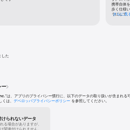
携帯自体
歩く仕様
うにして
さらに見
だけで90
持してい
ました
シー
inc.
”は、アプリのプライバシー慣行に、以下のデータの取り扱いが含まれる
しくは、
デベロッパプライバシーポリシー
を参照してください。
付けられないデータ
れる場合がありますが、
は関連付けられません。