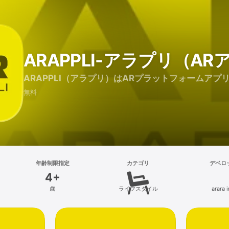
ARAPPLI-アラプリ（AR
ARAPPLI（アラプリ）はARプラットフォームアプ
無料
年齢制限指定
カテゴリ
デベロ
4+
歳
ライフスタイル
arara i