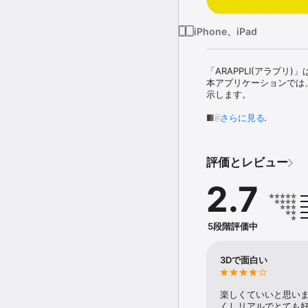
iPhone、iPad
「ARAPPLI(アラプリ
本アプリケーションでは
示します。

■画像の投稿

さらに見る
表示されたARの環境を写
■ARのコレクション

評価とレビュー
取得したARコンテンツ
ないスペシャルコンテン
2.7
※本アプリケーションはi
5段階評価中
3Dで面白い
楽しくていいと思い
くしリアルでとても