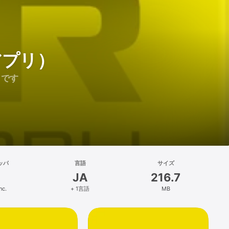
アプリ）
リです
ッパ
言語
サイズ
JA
216.7
nc.
+ 1言語
MB