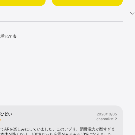
に重ねて表
は入手でき
がひどい
2020/10/05
chanmike12
てARを楽しみにしていました。このアプリ、消費電力が酷すぎま
本体が熱くなり、100%だった充電がみるみる10%になりました。