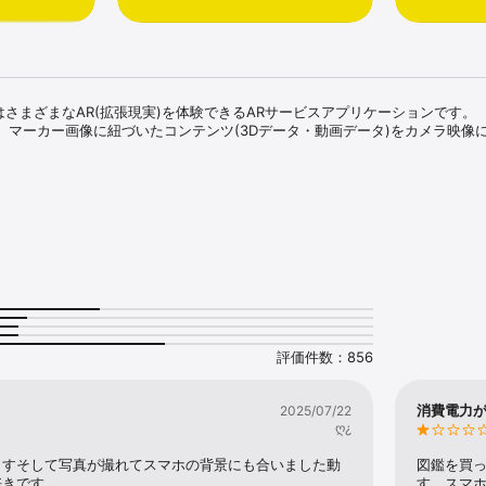
)」はさまざまなAR(拡張現実)を体験できるARサービスアプリケーションです。

、マーカー画像に紐づいたコンテンツ(3Dデータ・動画データ)をカメラ映像
真撮影してSNSにそのまま投稿することができます。

はコレクションすることができ、特定のコンテンツをすべて集めると、通常で
ツを取得できるようにもなります。

OS15.0以上がインストールされている端末専用となります。
評価件数：856
消費電力
2025/07/22
ღ¿
ますそして写真が撮れてスマホの背景にも合いました動
図鑑を買っ
好きです
す。スマホ