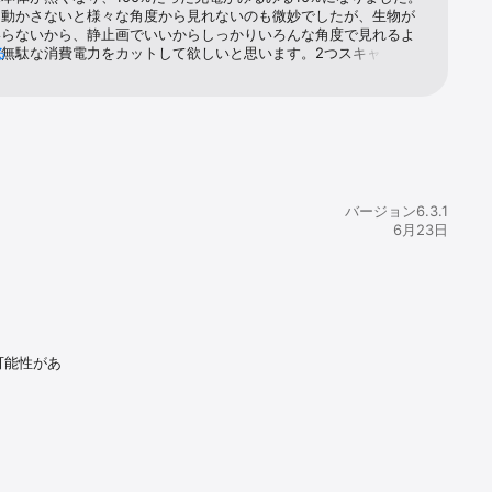
を動かさないと様々な角度から見れないのも微妙でしたが、生物が
いらないから、静止画でいいからしっかりいろんな角度で見れるよ
、無駄な消費電力をカットして欲しいと思います。2つスキャンした
る
%減て...ちなみにARアプリを閉じたらスマホは冷え、充電10%を維
ます。使うのが怖いのでなんとか改良を！
バージョン6.3.1
6月23日
可能性があ