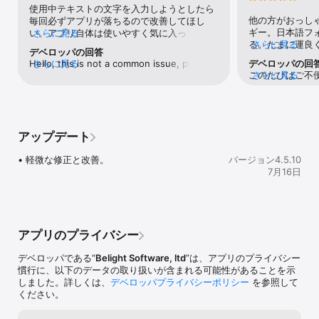
使用中テキストの文字を入力しようとしたら
円形のテキストの作成

他の方がおっし
毎回必ずアプリが落ちるので改善してほし
ギー。日本語フ
い。アプリ自体は使いやすく気に入っている
さらに見る
• ユニークな 3D エンジン。

る。たまに運良
さらに見る
ので期待を込めて星４にします。
Art Text にテキストを入力すると、その場でユーザ指定の書体から 
デベロッパの回答
ないので原因が
3D モデルが作成されます。

Hello, this is not a common issue, please 
さらに見る
デベロッパの回
本語フォントの
このたびはご不
さらに見る
contact our technical support team at - 
いソフトなので
ざいません。中
• バンプマップテクノロジー。

support@belightsoft.com_____________こん
いては、こちら
3D テキスト表面にバンプやシワを追加して微調整することで、れん
にちは、これは一般的な問題ではありませ
数ですが、アプ
が、氷、錆びた金属などの自然な粗さを表現できます。

ん。テクニカルサポートチーム
クラッシュレポ
（support@belightsoft.com）にお問い合わ
アップデート
カルサポート（supp
• 反射マスクツール。

せください。
までメールをお
反射領域と非反射領域を定義する反射マスクを使って、まるで本物
• 軽微な修正と改善。
バージョン4.5.10
より正確に調査す
のような表面の粗さ表現できます。錆びた表面、腐敗した表面、引
We’re very sorr
7月16日
っかき傷のある表面に特に便利です。

experience. We’ll
issue with Chine
• 環境テクスチャ。

meantime, pleas
環境テクスチャは、外部光源からの反射を表現するのに最適な手段
support team at
です。

and include the 
アプリのプライバシー
closes — this wi
• 照明オプション。

problem more ef
スポットライトの移動や光の色の変化によって、3D テキストの照明
デベロッパである“
Belight Software, ltd
”は、アプリのプライバシー
具合を制御します。

慣行に、以下のデータの取り扱いが含まれる可能性があることを示
しました。詳しくは、
デベロッパプライバシーポリシー
を参照して
• 200 点以上のマテリアルプリセット。

ください。
マテリアルプリセットを使用すれば、高品質な 3D タイポグラフィ
の作成を簡素化できます。各プリセットは、それぞれテクスチャ、