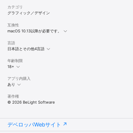
一般的な書体オプションを超えるフォント編集を行うことで、テキ
カテゴリ
ストの側面をすり減らす、表面にランダムな穴をあける、テキスト
を部分的に暗くするなど、さまざまな操作を行えます。

グラフィック／デザイン
• シェーディングマテリアル。

互換性
凸型や凹型のテキストエフェクトを作成したり、テキスト上に光の
macOS 10.13以降が必要です。
きらめきを追加したりできます。

言語
• ツイストとベンド。

24 種類の中から任意の変形パターンを選んで、テキストの形状を変
日本語とその他4言語
えることができます。

年齢制限
• テキストの輪郭エフェクト。

18+
含まれている一般的なエフェクト：影、グロー、インナーシャド
ウ、ストローク。

アプリ内購入
• Apple Metal に基づく新しいレンダリング。

あり
全般

著作権
© 2026 BeLight Software
• 200+ 点のテキストデザインテンプレート。

• すばやくテキストエフェクトを適用できる 122 点のスタイルプリ
セット。

• 750 点以上のスマートシェイプ、ベクトルアイコン、記号、サイ
ン、手書きの形状。

デベロッパWebサイト
• 150 種類のマスク。
