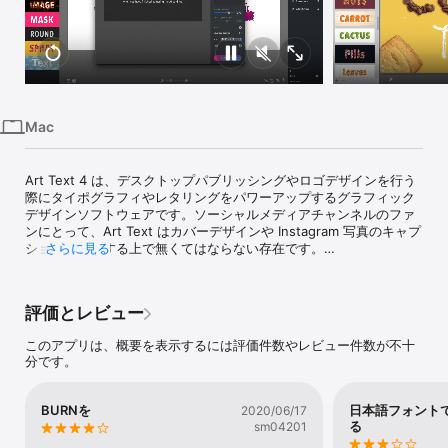
iPhone
iPad
Mac
Vision
Mac
Watch
TV
Art Text 4 は、デスクトップパブリッシングやロゴデザインを行う
際にタイポグラフィやレタリングをパワーアップするグラフィック
デザインソフトウェアです。ソーシャルメディアチャンネルのファ
ンにとって、Art Text はカバーデザインや Instagram 写真のキャプ
ションを作成する上で無くてはならない存在です。

さらに見る
新しいテキスト アニメーション ツールは、テキストに命を吹き込み
ます。 iMovie のイントロ、YouTube Shorts、Instagram Reels、
評価とレビュー
Keynote の見出しアニメーションなどのテキスト効果をすばやく簡
単にアニメーション化します。

このアプリは、概要を表示するには評価件数やレビュー件数が不十
分です。
数多くのテンプレート、テキストデザインプリセット、および編集
ツールを使って、祝祭グリーティングカード、ちらしやパンフレッ
トのタイトル、会社のロゴ、本の表紙、Facebook／Instagram／
BURNを
日本語フォント
2020/06/17
Twitter のカバーや投稿に使用できる美しいテキストエフェクトを
る
sm04201
作成できます。
