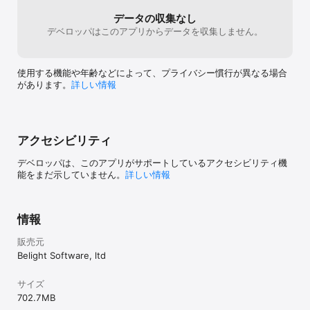
バンプマップ、環境オプション、照明オプションの独特な組み合わ
データの収集なし
せです。

デベロッパはこのアプリからデータを収集しません。
• ソフトシャドウ。

影オプションを有効にすると、3D テキストオブジェクトに自然な影
を付けることができます。

使用する機能や年齢などによって、プライバシー慣行が異なる場合
があります。
詳しい情報
• グローエフェクト。

3D グローエフェクトを使用すると、明るい表面がグロー、つまり発
光します。

アクセシビリティ
• 平行投影。

3D オブジェクトビューが遠近法から並行投影に瞬時に変わります。

デベロッパは、このアプリがサポートしているアクセシビリティ機
能をまだ示していません。
詳しい情報
• Facebook 3D 写真

3D テキストを、Facebook 3D 写真に適したフォーマットに書き出
します。

情報
2D テキストエフェクト

販売元
• スプレー塗りつぶし。

Belight Software, ltd
440 点以上の写真オブジェクトでテキストを塗りつぶすことができ
ます。コーヒー豆、カラーボール、紅葉、雲などのオブジェクトを
使って語句を表現できます。

サイズ
702.7 MB
• 歪みエフェクト。
