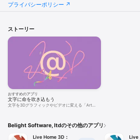
• ダークとライトのアピアランスがサポートされています。

プライバシーポリシー
• Apple Sidecar サポートのおかげで、ワークスペースを iPad ディ
スプレイにまで拡張できるようになりました。

グラフィック全体を PNG、JPEG、PDF、GIF フォーマットに書き
出すことができます。アルファチャンネルがサポートされていま
ストーリー
す。
おすすめのアプリ
文字に命を吹き込もう
文字を3Dグラフィックやビデオに変える「Art
Text」。
Belight Software, ltdのその他のアプリ
Live Home 3D：
Live