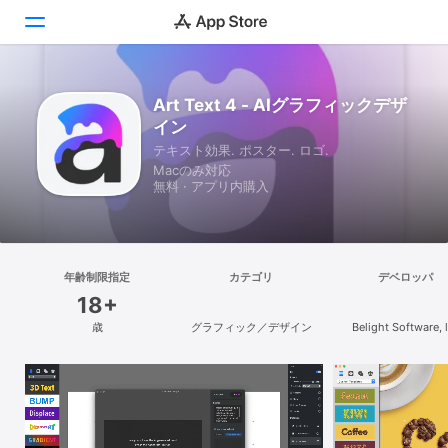
見つける
Art Text 4 - AIグラフィックデザ
イン
Arcade
テキスト効果. ポスター. ロゴ.
Macのみ対応
創作する
無料 · アプリ内購入
仕事する
楽しむ
年齢制限指定
カテゴリ
デベロッパ
18+
開発する
歳
グラフィック／デザイン
Belight Software, 
カテゴリ
検索
プラットフォーム