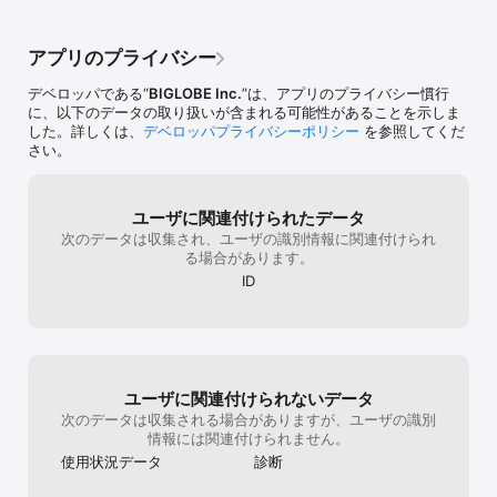
さい。）

(*1)「BIGLOBEモバイル」で音声通話をご利用の場合、標準の国内
アプリのプライバシー
通話料は22円/30秒となります。
デベロッパである“
BIGLOBE Inc.
”は、アプリのプライバシー慣行
に、以下のデータの取り扱いが含まれる可能性があることを示しま
した。詳しくは、
デベロッパプライバシーポリシー
を参照してくだ
さい。
ユーザに関連付けられたデータ
次のデータは収集され、ユーザの識別情報に関連付けられ
る場合があります。
ID
ユーザに関連付けられないデータ
次のデータは収集される場合がありますが、ユーザの識別
情報には関連付けられません。
使用状況データ
診断