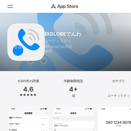
Today
BIGLOBEでんわ
ユーティリティ
ゲーム
iPhoneのみ対応
無料
アプリ
Arcade
検索
6385件の評価
年齢制限指定
カテゴリ
4.6
4+
プラットフォーム
歳
ユーティリティ
iPhone
iPad
Mac
Vision