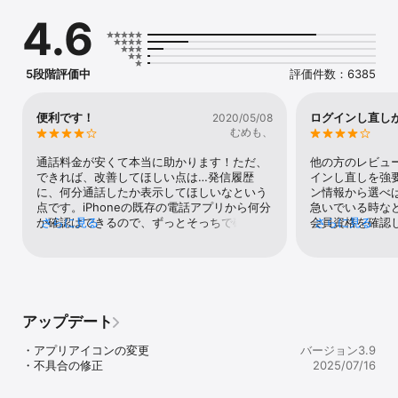
が登場！

4.6
・相手が「BIGLOBEでんわ」を使っていなくてもOK！

・お使いの電話番号はそのままで発信！

・電話回線を使用するからIP電話に比べて音声が途切れない！

5段階評価中
評価件数：6385
【主な機能】

・発信履歴からの発信　※着信履歴やBIGLOBEでんわ以外の発信履
歴との連携は不可

便利です！
ログインし直し
2020/05/08
・連絡先からの発信　※iOSの「連絡先」と連携

むめも、
・お気に入りからの発信

・キーパッドからの発信

通話料金が安くて本当に助かります！ただ、
他の方のレビュ
・連絡先の編集

できれば、改善してほしい点は…発信履歴
インし直しを強要
に、何分通話したか表示してほしいなという
ン情報から選べ
【注意事項】

点です。iPhoneの既存の電話アプリから何分
急いでいる時な
・110,119などの3桁特番、0120,0800,0570で始まる番号などは通
か確認はできるので、ずっとそっちで確認し
さらに見る
会員資格を確認
さらに見る
常の通話料での課金となります。

ているのですが…60分かけ放題に登録してる
が、それなら過
・アプリの設定によっては「BIGLOBEでんわ」アプリの通話終了
ので、月末になると〝今月は何分くらい通話
プリ内で自動ロ
時、「BIGLOBEでんわ」アプリの画面に戻らず、標準の通話アプリ
したかな？〟と気になって通話履歴をさかの
ザビリティに対
の画面が表示される場合があります。通話終了後に続けて発信する
ぼります。なので、このアプリの発信履歴か
しかし、通話品質
場合は、「BIGLOBEでんわ」アプリから発信しないと「BIGLOBEで
ら通話時間を確認できたらいいのになと毎月
物の電話回線の
んわ」の料金となりませんので、必ず「BIGLOBEでんわ」アプリに
思ってしまいます。あとは、もう一点は贅沢
使い勝手。そこだ
アップデート
戻るようご注意ください。

なお願いなんですが…iPhoneのショートカッ
・アプリから発信をする際に、OSでの発信確認ダイアログが表示さ
トアプリに、BIGLOBE電話からの通話も登録
・アプリアイコンの変更

バージョン3.9
れます。発信した電話番号の先頭にプレフィックス番号が付いてい
できたら…と思ったりします。普通の通話ア
・不具合の修正
2025/07/16
ることを確認して、発信を行ってください。（こちらのダイアログ
プリや、LINEの通話は、ショートカットに登
はアプリでの制御は行えないため、必ず表示されます。ご了承くだ
録できるので…ぜひお願いします…！