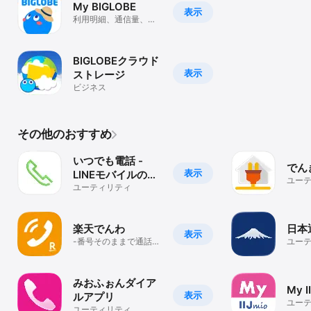
My BIGLOBE
表示
利用明細、通信量、サ
ービス情報確認アプリ
BIGLOBEクラウド
表示
ストレージ
ビジネス
その他のおすすめ
いつでも電話 -
でん
表示
LINEモバイルの通
ユー
話料がお得に -
ユーティリティ
楽天でんわ
日本
表示
-番号そのままで通話料
ユー
がお得-
みおふぉんダイア
My I
表示
ルアプリ
ユー
ユーティリティ