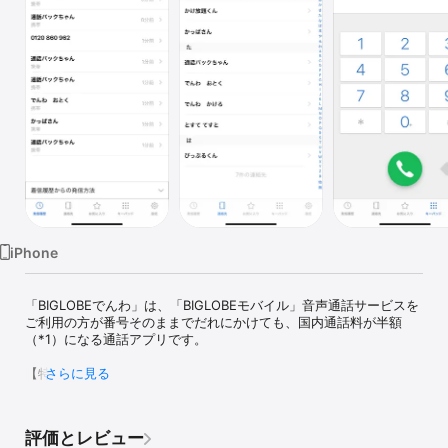
Watch
TV
iPhone
「BIGLOBEでんわ」は、「BIGLOBEモバイル」音声通話サービスを
ご利用の方が番号そのままでだれにかけても、国内通話料が半額
（*1）になる通話アプリです。

【特長】

さらに見る
・「BIGLOBEでんわ」から発信すると国内通話料は9.9円/30秒！

・国際通話料は一律20円（不課税）/30秒！（衛星電話を除く）

・さらに、「BIGLOBEでんわ」の国内通話をお得に利用できる「通
評価とレビュー
話パック90」「通話パック60」「10分かけ放題」「3分かけ放題」