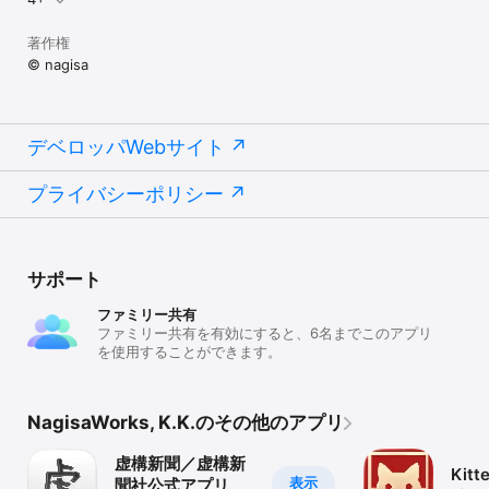
著作権
© nagisa
デベロッパWebサイト
プライバシーポリシー
サポート
ファミリー共有
ファミリー共有を有効にすると、6名までこのアプリ
を使用することができます。
NagisaWorks, K.K.のその他のアプリ
虚構新聞／虚構新
Kitt
表示
聞社公式アプリ