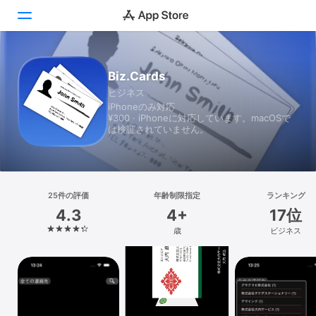
Today
Biz.Cards
ビジネス
ゲーム
iPhoneのみ対応
¥300 · iPhoneに対応しています。macOSで
アプリ
は検証されていません。
Arcade
検索
25件の評価
年齢制限指定
ランキング
4.3
4+
17位
プラットフォーム
歳
ビジネス
iPhone
iPad
Mac
Vision