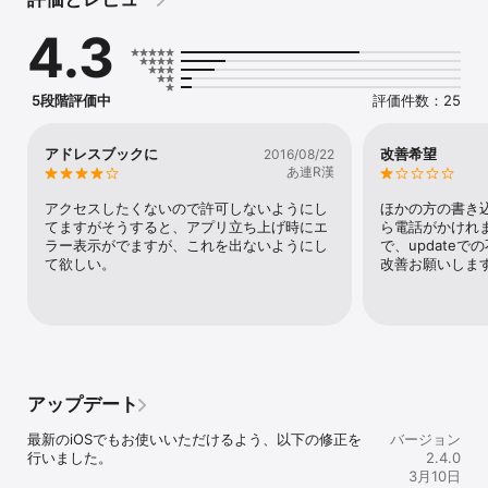
名刺情報の登録・編集も可能。

登録されている情報はタップするだけで電話・SNS・メール・メモ
4.3
など即座にアクセス。

ブラウザ内蔵によりWEB検索も手軽に行えます。

本体内のアドレスデータもアクセス可能、グループ分けも可能。

5段階評価中
評価件数：25
名刺データと同じように活用できます。

名刺画像はiPhoneのカメラで撮影するかアルバム内の画像を利用で
アドレスブックに
改善希望
2016/08/22
きます。

あ連R漢
画像を含むCSVデータを用意することによりPCからの一括登録も可
能です。

アクセスしたくないので許可しないようにし
ほかの方の書き
OCR機能のついた他のアプリで読み込んだ内容も本体内の連絡先を
てますがそうすると、アプリ立ち上げ時にエ
ら電話がかけれ
経由することで利用できます。

ラー表示がでますが、これを出ないようにし
で、update
て欲しい。
改善お願いしま
機能一覧

-名刺の一覧表示

-表示切替

-名刺の全画面表示

-グループ分け

-検索

-iPhone(iPod touch) の「連絡先」使用

アップデート
-CSV一括登録

-PCへのバックアップ・リストア

最新のiOSでもお使いいただけるよう、以下の修正を
バージョン
-内蔵ブラウザ

行いました。

2.4.0
-パスコードによるロック

3月10日