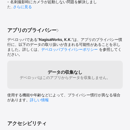
- 名刺撮影時にカメラが起動しない問題を解決しまし
*OCR機能は付いていません。

た。

さらに見る
*iPod touchでもお使い頂けます。
- より快適にご利用いただけるよう、デザインの調整
を行いました。

- パスコード機能を削除しました。
アプリのプライバシー
デベロッパである“
NagisaWorks, K.K.
”は、アプリのプライバシー慣
行に、以下のデータの取り扱いが含まれる可能性があることを示し
ました。詳しくは、
デベロッパプライバシーポリシー
を参照してく
ださい。
データの収集なし
デベロッパはこのアプリからデータを収集しません。
使用する機能や年齢などによって、プライバシー慣行が異なる場合
があります。
詳しい情報
アクセシビリティ