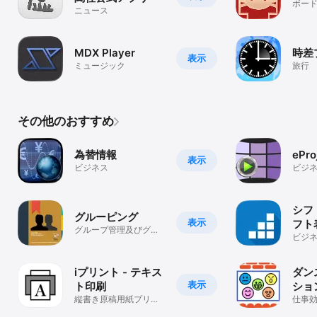
ボー
ニュース
MDX Player
時差
表示
ミュージック
旅行
その他のおすすめ
為替情報
ePro
表示
ビジネス
ビジ
シフ
グルーピング
表示
フト
グループ管理及びグル
成
ビジ
ープメール送信機能の
アプリ
iプリント - テキス
ダン
表示
ト印刷
ショ
縦書き原稿用紙プリン
仕事
ト／PDF出力／ビュー