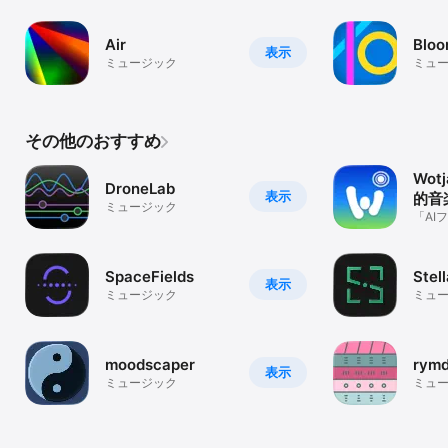
Air
Bloo
表示
ミュージック
ミュ
その他のおすすめ
Wot
DroneLab
表示
的音
ミュージック
「AI
ント
MIDI
SpaceFields
Stel
表示
ミュージック
ミュ
moodscaper
rymd
表示
ミュージック
ミュ