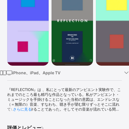
Watch
TV
iPhone、iPad、Apple TV
『REFLECTION』は 、私にとって最新のアンビエント実験作で、こ
れまでのところ最も精巧な作品となっている。私がアンビエント・
ミュージックを手掛けることになった当初の意図は、エンドレスな
（＝無限の）音楽、すなわち、聴き手が望む限りずっとそこに流れ
ている音楽を作ることであった。そしてその音楽が流れている間ず
さらに見る
っと、常に異なる展開を生み出し続けることも求めていた。「流れ
る川のほとりに座っている時のように」だ。つまり、そこにあるの
は同じ川だが、流れる水は常に変わり続けているということ。しか
評価とレビュー
し録音作品は、アナログ盤であれCDであれ、その長さが限られてお