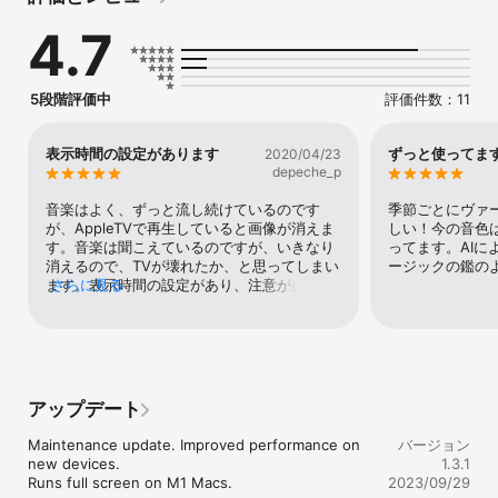
り、再生する度に毎回、全く同一の内容を聴くことになる。そのた
4.7
め私は従来、音楽を作り出すシステムを開発しても、その後30分も
しくは１時間の音源を録音し、それをリリースしなければならない
という制限を受けてきた。アルバム形式での『REFLECTION』は、
アナログ盤もCDも、そのようなものとなっている。しかし
5段階評価中
評価件数：11
『REFLECTION』の制作に用いた本アプリには、そういった制限が
ない。本アプリによって、『REFLECTION』という音楽作品の、エ
ンドレスかつ無限に変化し続けるヴァージョンを生み出すことが出
表示時間の設定があります
ずっと使ってま
2020/04/23
来るのである。   

depeche_p
対応デバイス：

音楽はよく、ずっと流し続けているのです
季節ごとにヴァ
が、AppleTVで再生していると画像が消えま
しい！今の音色
iPad 3

す。音楽は聞こえているのですが、いきなり
ってます。AIに
iPhone 5

消えるので、TVが壊れたか、と思ってしまい
ージックの鑑の
iPad mini 2

ます。表示時間の設定があり、注意が必要で
さらに見る
AppleTV（第４世代）
す。デフォルト設定が30分だったので消えた
ように見えました。
アップデート
Maintenance update. Improved performance on 
バージョン
new devices.

1.3.1
Runs full screen on M1 Macs.
2023/09/29