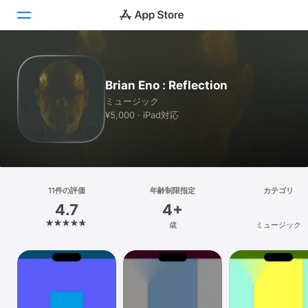
Today
Brian Eno : Reflection
ゲーム
ミュージック
¥5,000 · iPad対応
アプリ
Arcade
検索
11件の評価
年齢制限指定
カテゴリ
4.7
4+
プラットフォーム
歳
ミュージック
iPhone
iPad
Mac
Vision