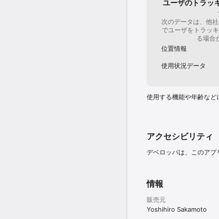
また、プライバシーと広
ユーザのトラッ
シー規則（GDPR）に準
次のデータは、他社
- 対象地域（EEA・
でユーザをトラッキ
す。

る場合
- 同意しない場合は、分
位置情報
- 旧暦の表示に対応しま
- 韓国語に対応しました。
使用状況データ
- あわせて、細かな不具
いつも Calendar O
使用する機能や年齢など
アクセシビリティ
デベロッパは、このアプ
情報
販売元
Yoshihiro Sakamoto