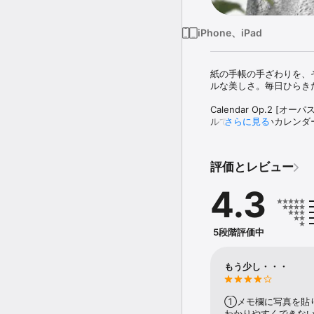
iPhone、iPad
紙の手帳の手ざわりを、
ルな美しさ。毎日ひらき
Calendar Op.2
ルで使いやすいカレンダ
さらに見る
れまでよりスムーズに整理
主な機能:

評価とレビュー
● iOS 標準カレンダーと
● 予定タイトル付きの美
4.3
● 六曜表示に対応。

● 当日の予定を表示する
● 前月・翌月へのなめら
● 予定のコピー＆ペース
5段階評価中
● インクリメンタル検索。
● iOS 標準カレンダー経由
もう少し・・・
①メモ欄に写真を貼
わかりやすくできな