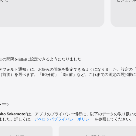
知の間隔を自由に設定できるようになりました

デフォルト通知」に、お好みの間隔を指定できるようになりました。設定の
（前後）を選べます。「90分前」「3日前」など、これまでの固定の選択肢に
付くデフォルト通知が対象です。個々の予定の編集画面では、通知は従来どお
シー
.2.0）の内容】

hiro Sakamoto
”は、アプリのプライバシー慣行に、以下のデータの取り扱い
インを選べるようになりました。「以前のバージョンのデザインの方が良か
ました。詳しくは、
デベロッパプライバシーポリシー
を参照してください。
シック」デザインにいつでも戻せます。設定の「月表示のスタイル」で、実際の