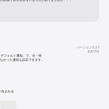
バージョン2.2.1
6月17日
「デフォルト通知」で、分・時
なかった通知も設定できます。

り標準の選択肢のみとなりま
が含まれる
った」というご要望にお応えし、
見た目をプレビューしながらお選