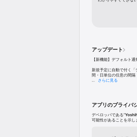
アップデート
【新機能】デフォルト通
新規予定に自動で付く「
間・日単位の任意の間隔
さらに見る
※この設定は新規予定に
す。

アプリのプライバ
【以前のアップデート（V2
デベロッパである“
Yoshi
画面左上の月の表示デザ
可能性があることを示し
V1.9 以前の「クラ
びください。
