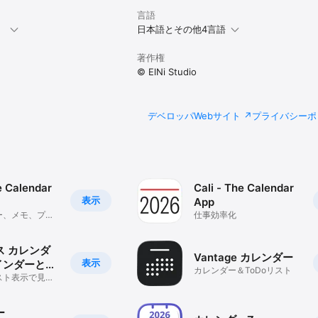
言語
。
日本語とその他4言語
著作権
© ElNi Studio
デベロッパWebサイト
プライバシーポ
 Calendar
Cali - The Calendar
表示
App
ー、メモ、プラ
仕事効率化
リケーション
ス カレンダ
Vantage カレンダー
表示
マインダーと豊
カレンダー＆ToDoリスト
ジェット
スト表示で見や
の予定も全て検
ー