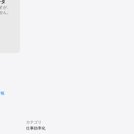
の対応です）。EU のプライバ
ータ
すが、
せん。
いつでも確認・変更・撤回できま
情報
カテゴリ
仕事効率化