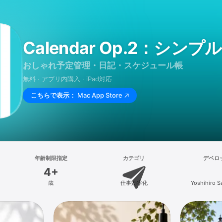
Calendar Op.2：シ
おしゃれ予定管理・日記・スケジュール帳
無料 · アプリ内購入 · iPad対応
こちらで表示：
Mac App Store
年齢制限指定
カテゴリ
デベロ
4+
歳
仕事効率化
Yoshihiro 