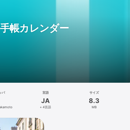
ンプル手帳カレンダー
ッパ
言語
サイズ
JA
8.3
Sakamoto
+ 4言語
MB