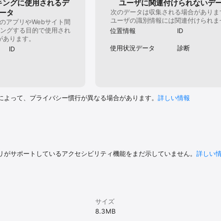
告の同意の取り扱いを大きく見直しました（EU 諸国への配信を再開するため
キングに使用されるデ
ユーザに関連付けられないデ
拠し、対象地域では同意を得るまで情報を収集しないようにしました。

ータ
次のデータは収集される場合がありま
ユーザの識別情報には関連付けられま
のアプリやWebサイト間
英国）では、設定の「プライバシー設定」から、パーソナライズ広告への同意を
ングする目的で使用され
位置情報
ID
があります。
析データを収集せず、広告も非パーソナライズで表示します。

使用状況データ
診断
ID
した（設定の「六曜・旧暦」で選択）。



合の修正と安定性の改善も行いました。

p.2 をご利用いただき、ありがとうございます！
によって、プライバシー慣行が異なる場合があります。
詳しい情報
リがサポートしているアクセシビリティ機能をまだ示していません。
詳しい
サイズ
8.3 MB