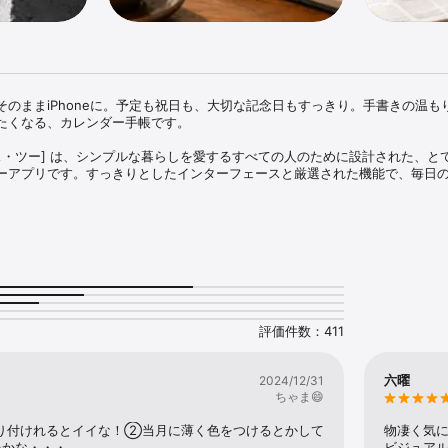
そのままiPhoneに。予定も祝日も、大切な記念日もすっきり。手書きの温も
たくなる、カレンダー手帳です。

 [オーパス・ツー] は、シンプルな暮らしを愛するすべての人のために設計された、
ーアプリです。すっきりとしたインターフェースと厳選された機能で、毎日
できます。

連携。

しい月表示・リスト表示。

ミニポップアップ。

かな縦スクロール。

ト。

評価件数：411


で iCloud や Google カレンダー等と同期。
六曜
2024/12/31
ちゃま😄
り付けれるとイイな！②当月に薄く色をつけるとかして
物凄く気
いかな・・・
ビジュア