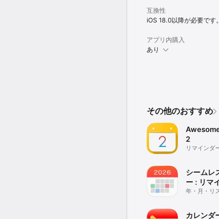
互換性
iOS 18.0以降が必要です
アプリ内購入
あり
その他のおすすめ
Awesome
2
リマインダ
ンナーアプ
シームレ
ー : リ
富なウィ
年・月・リ
すい。過去
索可能
カレンダ