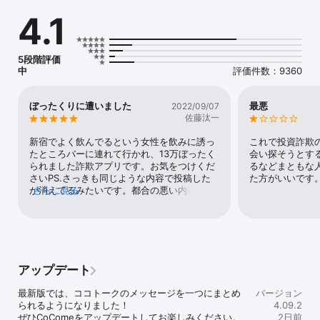
・AIが素敵な出会いをサポート

4.1
あなたの「いいね」履歴をもとに、毎日オススメのお相手24人をAI
が紹介します。さらにプロフィール情報から、AIが相性のよいお相
手と自動的にマッチングする「運命の赤い糸」であなたの恋活をさ
らに応援します。

5段階評価
・「AI厳選 マイピック」であなた史上最高のパートナー探し

中
評価件数：9360
CoCome独自の最新AIが、あなたの「外見」と「内面」の好みを徹
底分析。より精度の高い、あなただけの特別な出会いをお届けしま
す。「外見」は無料の【AIタイプ分析】でチェック！20枚の写真か
ぼったくりに遭いました
最悪
2022/09/07
らあなたの好みを視覚的に学習し、理想のルックスを見逃しませ
佐藤汰一
ん！「内面」は【AI性格診断】で分析！独自の性格診断に基づき、
あなたと本質的にマッチするお相手をAIが厳選。分析結果をもと
新宿でよく飲んでるという女性を飲みに誘っ
これで投資詐欺
に、あなたの「タイプ」に合うお相手を表示し、理想の出会いを加
たところバーに連れて行かれ、13万ぼったく
会い探そうとす
速させます。外見と内面の比重は、いつでも自由に調整可能！

られました詐欺アプリです。お気をつけくだ
るなどまともな
・検索条件で理想のお相手を効率的にピックアップ

さいPS.さっきも同じような内容で投稿した
た方がいいです
年齢、居住地、出身地、身長などの基本情報に加え、恋愛観や結婚
が消えてるみたいです。都合の悪い内容は消
さらに見る
に対する意思、返信率やフリーワード検索まで細かい条件も指定し
されるんでしょうか？
て検索できるのでストレスフリーで理想のお相手と巡り会えます。

◇◆◇「近さ」で選ぶ？「心」で選ぶ？どちらの出会いもCoCome
で◇◆◇

・「付近の厳選お相手」で、日常のすぐそばにある出会いを

アップデート
地図と位置情報を活用し、あなたの現在地から近くにいるお相手を
AIが自動でピックアップ。同じ生活圏だからこそ生まれる、自然で
最新版では、ココトークのメッセージを一つにまとめ
バージョン
スピーディーな展開をサポートします。その地域のユーザープロフ
られるようになりました！

4.09.2
ィールもすぐにチェックできるので、共通の地元トークや近所の話
ぜひCoComeをアップデートしてお楽しみください。
2日前