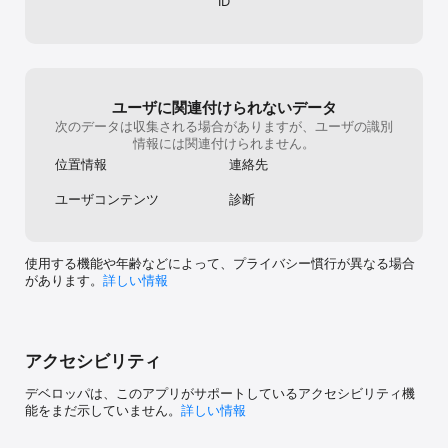
ID
※1 CoComeにてプロフィール項目を半分以上記入した新規ユーザー
による24時間以内のマッチング率（2025年6月時点）

※2 CoComeアクティブユーザーの初回マッチングまでの時間
（2025年6月時点）

【マッチングアプリCoCome（ココミー）の安心・安全対策の取り
ユーザに関連付けられないデータ
組み】

次のデータは収集される場合がありますが、ユーザの識別
・充実したプライバシー保護機能を搭載

情報には関連付けられません。
・24時間365日の監視・サポート体制

位置情報
連絡先
・不正ユーザーは即時凍結対応

・ニックネーム表示で実名登録は不要

ユーザコンテンツ
診断
・公的証明書による年齢確認が必須

・信頼性を表す「TRUSTe」マークを取得済み

【マッチングアプリCoCome（ココミー）はこんな方にオススメ】

使用する機能や年齢などによって、プライバシー慣行が異なる場合
・趣味や価値観、休日の過ごし方などが合う人と出会いたい

があります。
詳しい情報
・安心・安全にマッチングアプリを利用したい

・本音を言い合える、内面を重視した恋活をしたい

・日常で出会いが少ないため、マッチングアプリで恋活・恋人探し
をしたい

・真剣に彼氏・彼女・交際相手を見つけたい

アクセシビリティ
・忙しいけど恋活・恋愛がしたい

・周りにいないタイプの人と出会いたい

デベロッパは、このアプリがサポートしているアクセシビリティ機
・始めてマッチングアプリを利用する

能をまだ示していません。
詳しい情報
・使い方が簡単なマッチングアプリに登録したい

・お見合いや結婚相談所の前にまずはマッチングアプリを試したい
