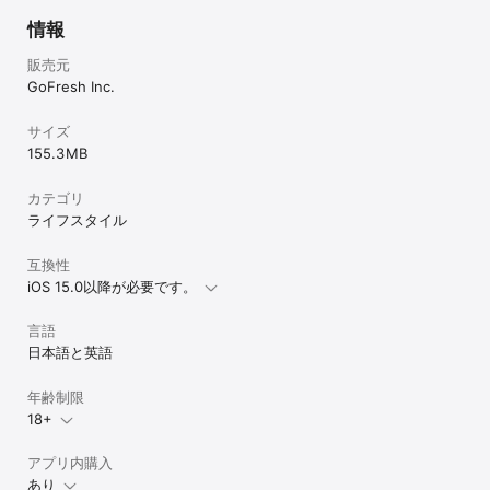
・合コン・街コンなどが苦手で、メッセージから恋愛を始めたい

情報
・無料登録・無料マッチができるマッチングアプリを使いたい

販売元
【料金について】

マッチング成立後のメッセージ閲覧・送信は男性のみ有料になりま
GoFresh Inc.
す。有料会員プランを購入すると、プランに応じた期間内はメッセ
ージ機能が自由にご利用いただけます。さらに「ドストライク」や
サイズ
「ココトーク探索回数」などの特典も含まれています。

155.3 MB
・有料会員（男性会員のみ）

1ヶ月プラン：6,500円（税込）

3ヶ月プラン：17,400円（税込）

カテゴリ
6ヶ月プラン：28,800円（税込）

ライフスタイル
12ヶ月プラン：40,800円（税込）

・プラスオプション会員

互換性
1ヶ月プラン：4,900円（税込）

iOS 15.0以降が必要です。
3ヶ月プラン：12,000円（税込）

6ヶ月プラン：21,000円（税込）

12ヶ月プラン：34,800円（税込）

言語
日本語と英語
■ 注意事項

※ 18歳未満の方や独身でない方はご利用いただけません。

年齢制限
※ メッセージのやりとりを始める前に、各種公的証明書による年齢
確認が必須となります。

18+
※ 通信状況のよい環境で購入手続きを行ってください。

※ 契約日を起算日として、お選びいただいたプランごとに1ヶ月後、
アプリ内購入
3ヶ月後、6ヶ月後、12ヶ月後にそれぞれ自動更新されます。

あり