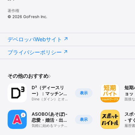
※ 自動更新はお客様自身で管理し、App Storeの設定でオフにする
ことが可能です。

著作権
※ 自動更新の解約をご希望される場合は、自動更新日の24時間以上
前に解約手続きしてください。解約手続きが完了していない場合、
© 2026 GoFresh Inc.
自動的に更新されます。

※ 自動更新日前に解約の手続きをされた場合、残期間の返金は致し
ません。

※ 決済情報は他の環境においても引き継がれます。

デベロッパWebサイト
※ 利用規約に違反する投稿内容は削除される場合がございます。

プライバシーポリシー
■ 利用規約

https://www.cocome.app/terms

■ プライバシーポリシー

https://www.cocome.app/privacy

その他のおすすめ
■ 許認可

D³（ディースリ
短期
インターネット異性紹介事業　届出済み

表示
ー）：マッチング
ョッ
届出番号　30210028001
アプリ+相席ラウ
Dine（ダイン）とオリ
ぐ働
面接な
エンタルラウンジ・ag
スキ
ンジ
ト探
が融合
イト
ASOBO(あそぼ)-
スポ
表示
恋愛・婚活・出会
- 
いマッチングアプ
気軽に始めるマッチン
発バ
履歴
グアプリ！出会いアプ
ぐに
リでマッチング
バイ