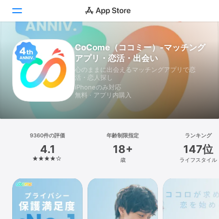
CoCome（ココミー）-マッチング
Today
アプリ・恋活・出会い
ゲーム
心のままに出会えるマッチングアプリで恋
活・恋人探し
iPhoneのみ対応
アプリ
無料 · アプリ内購入
Arcade
検索
9360件の評価
年齢制限指定
ランキング
4.1
18+
147位
プラットフォーム
歳
ライフスタイル
iPhone
iPad
Mac
Vision