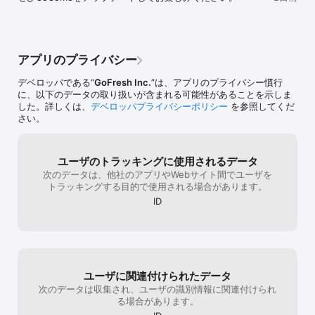
題で盛り上がること間違いなし！行動範囲が近いお相手なら、マッ
チングから実際に会うまでの流れも驚くほどスムーズ。忙しい毎日
でも、効率的に出会いのチャンスを広げられます。

・「ココトーク」でココロに寄り添った匿名マッチング

お互いの気持ちに共感し合う内面重視型のマッチングです。プロフ
アプリのプライバシー
ィールを隠しているので、外見にとらわれず自分の思いや本音に共
感してくれるお相手とだけメッセージのやりとりができます。ま
デベロッパである“
GoFresh Inc.
”は、アプリのプライバシー慣行
た、話が深まってきたタイミングでお互いのプロフィールを公開！
に、以下のデータの取り扱いが含まれる可能性があることを示しま
共感から新たな出会いが生まれます。

した。詳しくは、
デベロッパプライバシーポリシー
を参照してくだ
・業界初！写真の「バニッシュモード」設定で、もっと安心・安全
さい。
に出会える

プロフィールやチャットで写真を「バニッシュモード」に設定する
と、表示されるのは長押ししている間の7秒のみ。しかも一度消えた
らお相手は二度と見ることができないので、プライバシーを守りな
ユーザのトラッキングに使用されるデータ
がら自分をアピールできます。

次のデータは、他社のアプリやWebサイト間でユーザを
トラッキングする目的で使用される場合があります。
【マッチングアプリCoCome（ココミー）の使い方】

ID
1. 超カンタン！無料でプロフィール登録

2. 気になるお相手に「いいね」を送る

3. お相手から「ありがとう」をもらうとマッチング成立！メッセー
ジ開始！

※「ココトーク」ならマッチング不要で直接メッセージを送れます！

＼24時間以内のマッチング率が99％！／※1

ユーザに関連付けられたデータ
＼登録から初回マッチングまで平均約20分！／※2

次のデータは収集され、ユーザの識別情報に関連付けられ
登録とカードのスワイプは無料です。メッセージのやりとりには年
る場合があります。
齢確認が必要です。
