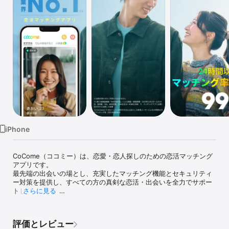
Watch
TV
iPhone
CoCome（ココミー）は、恋愛・恋人探しのための恋活マッチング
アプリです。

最先端の出会いの場とし、充実したマッチング機能とセキュリティ
ー対策を提供し、すべての方の真剣な恋活・出会いを全力でサポー
トしています。

さらに見る
【マッチングアプリCoCome（ココミー）の特徴】

◇◆◇AIがあなたの好みを学習して、ピッタリの相手をオススメ
評価とレビュー
◇◆◇
