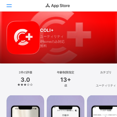
Today
COLI+
ユーティリティ
ゲーム
iPhoneのみ対応
無料
アプリ
Arcade
検索
2件の評価
年齢制限指定
カテゴリ
3.0
13+
プラットフォーム
歳
ユーティリティ
iPhone
iPad
Mac
Vision