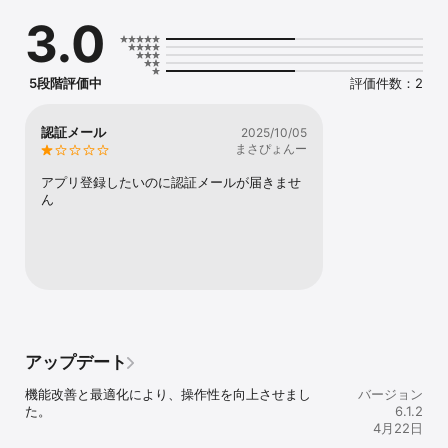
できます

3.0
これまで知らなかったスマートな日常生活

スマート機器と簡単に連動できるCOLI＋アプリをダウンロードしま
しょう！

5段階評価中
評価件数：2
より便利で快適なスマートライフをCOLI＋がお届けします

HP : https://ctas-iot.com
認証メール
2025/10/05
まさぴょんー
アプリ登録したいのに認証メールが届きませ
ん
アップデート
機能改善と最適化により、操作性を向上させまし
バージョン
た。
6.1.2
4月22日