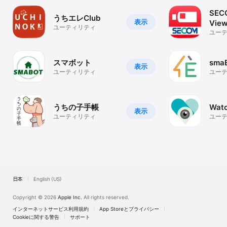
SEC
うちエレClub
表示
View
ユーティリティ
ユー
スマボット
sma
表示
ユーティリティ
ユー
うちの子手帳
Watc
表示
ユーティリティ
ユー
日本
English (US)
Copyright © 2026
Apple Inc.
All rights reserved.
インターネットサービス利用規約
App Storeとプライバシー
Cookieに関する警告
サポート