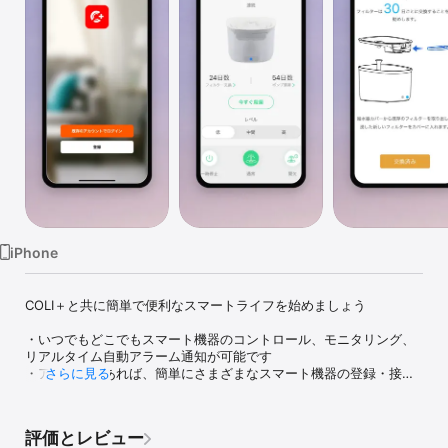
Watch
TV
iPhone
COLI＋と共に簡単で便利なスマートライフを始めましょう

・いつでもどこでもスマート機器のコントロール、モニタリング、
リアルタイム自動アラーム通知が可能です

・アプリ１つあれば、簡単にさまざまなスマート機器の登録・接
さらに見る
続・連動が可能です

・あなたが望むシナリオを作って、自分だけのスマートライフを構
成できます

評価とレビュー
・グループ機能を使うと、スマート機器を家族とワンタッチで共有