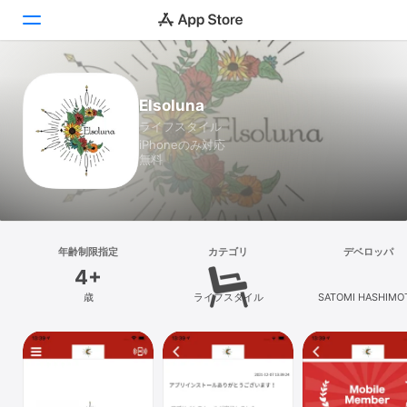
Today
Elsoluna
ライフスタイル
ゲーム
iPhoneのみ対応
無料
アプリ
Arcade
検索
年齢制限指定
カテゴリ
デベロッパ
4+
プラットフォーム
歳
ライフスタイル
SATOMI HASHIMO
iPhone
iPad
Mac
Vision