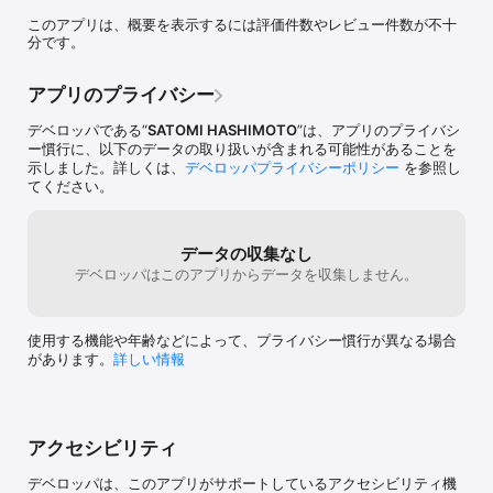
　また、お店からメッセージが届くので、いつでも最新の情報がご
このアプリは、概要を表示するには評価件数やレビュー件数が不十
確認いただけます。

分です。
2.マイページで情報を確認！

　Elsolunaのご利用状況が確認できます。

アプリのプライバシー
3.友達に紹介！

デベロッパである“
SATOMI HASHIMOTO
”は、アプリのプライバシ
　ElsolunaのアプリをSNSを通じてお友達に紹介する事ができま
ー慣行に、以下のデータの取り扱いが含まれる可能性があることを
す。

示しました。詳しくは、
デベロッパプライバシーポリシー
を参照し
てください。
4.他にも便利な機能満載！
データの収集なし
デベロッパはこのアプリからデータを収集しません。
使用する機能や年齢などによって、プライバシー慣行が異なる場合
があります。
詳しい情報
アクセシビリティ
デベロッパは、このアプリがサポートしているアクセシビリティ機