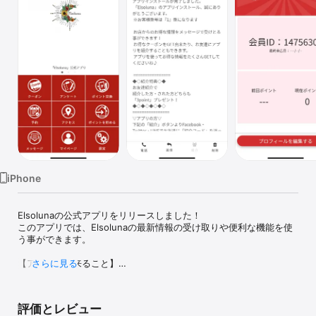
Watch
TV
iPhone
Elsolunaの公式アプリをリリースしました！

このアプリでは、Elsolunaの最新情報の受け取りや便利な機能を使
う事ができます。

【アプリで出来ること】

さらに見る
本アプリを利用して以下のことが行えます。

1.最新情報をチェック！

評価とレビュー
　Elsolunaのサービス内容が確認できます。
