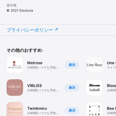
著作権
© 2021 Elsoluna
プライバシーポリシー
その他のおすすめ
Melrose
Une 
表示
24時間いつでも予約で
ライ
きるアプリ
VIBLiSS
Bloo
表示
24時間いつでも予約で
24時
きるアプリ
きる
Twinkmiru
Bee 
表示
24時間いつでも予約で
24時