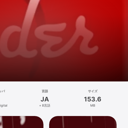
ッパ
言語
サイズ
JA
153.6
gital
+ 8言語
MB