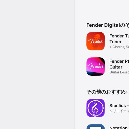
Fender Digit
Fender Tu
Tuner
+ Chords, S
Metronome
Fender Pl
Guitar
Guitar Lesso
Beginners
その他のおすすめ
Sibeliu
クリエイテ
シャンに力
Notation