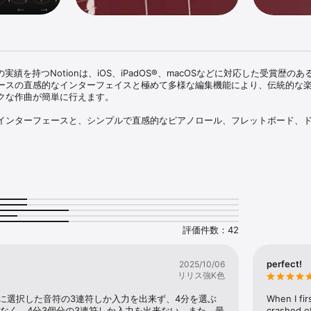
以上の実績を持つNotionは、iOS、iPadOS®、macOSなどに対応した受賞歴の
ースの直感的なインターフェイスと極めて多様な編集機能により、伝統的な
クな作曲が簡単に行えます。

インターフェースと、シンプルで直感的なピアノロール、フレットボード、
手書き入力機能を搭載したNotionなら、作曲を簡単に始められます。また
されたロンドン交響楽団演奏のオーディオ・サンプルを使用し、あなたの音
ことができます。

・クロスプラットフォーム・アプリで、インターネットへの常時接続を必要とせ
こでも作曲できます。オンラインに戻ったら、任意のクラウド・プロバイダ
ーション間のワイヤレス転送（オプション）を利用し、複数のデバイス間で作品
バイスで作業を開始し、別のデバイスで完了させることができるのです。作
を共有したり、MIDI、MusicXML、PDF、オーディオ・ファイルとして書き
評価件数：42
オにて録音されたロンドン交響楽団演奏による本物のピアノとオーケストラ
perfect!
2025/10/06
プリングされたギター、ベース、ドラム、その他の人気楽器のサンプルを使
リリス強K色
。さらにサウンドを追加したい場合、Notionアドオン・サウンドセットの
一部として購入できます。ダウンロードサイズ圧縮の目的で、アプリのダウ
に選択した音符の3連符しか入力を出来ず、4分を選ぶ
When I fir
いますが、インストール後、タップ操作ひとつでデバイスにインストールし
ゃなく、4分3個分の3連符しか入力を出来ない。また、最
crashed of