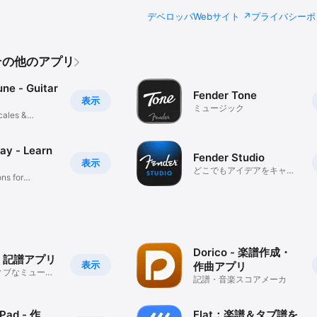
デベロッパWebサイト
プライバシーポ
alのその他のアプリ
ne - Guitar
Fender Tone
表示
ミュージック
cales &
ay - Learn
Fender Studio
表示
どこでもアイデアをキャプ
ns for
チャ。
Dorico - 楽譜作成・
s - 記譜アプリ
表示
作曲アプリ
ィブなミュージ
記譜・音楽スコアメーカ
を与える
 Pad - 作
Flat：楽譜＆タブ譜を