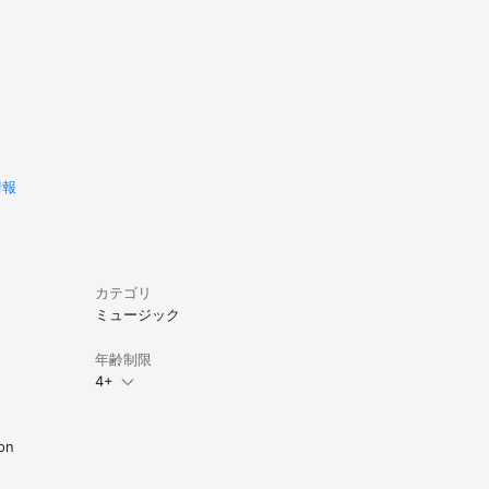
r使用にて利
情報
der 
カテゴリ
ミュージック
年齢制限
4+
on