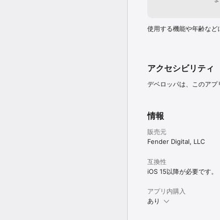
Feature Bundle購入後：

手書き入力（MyScript提
使用する機能や年齢など
iPhone、iPad、ma
用可能）

 ペンと指を自動で識別、
 Apple Pencilの筆圧感
 調整可能な手書き入力用
アクセシビリティ
 Apple Pencil（
レイアウトハンドル

デベロッパは、このアプ
すべての拡張サウンドセッ
オーディオ・エクスポート
同一ネットワーク上で動作す
情報
販売元
Fender Digital, LLC
互換性
iOS 15以降が必要です。
アプリ内購入
あり