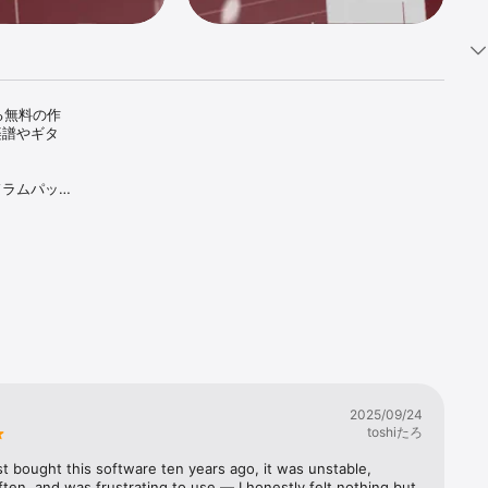
ある無料の作
楽譜やギタ
ドラムパッ
、アビー・
楽を限りな
ず、あらゆ
ーまたは
を同期させる
品が完成し
出したりする
のサンプ
2025/09/24
用して作
toshiたろ
豊富なライ
ンロード時
st bought this software ten years ago, it was unstable, 
たりクラウ
ten, and was frustrating to use — I honestly felt nothing but 