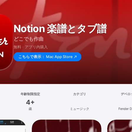
Notion 楽譜とタブ譜
どこでも作曲
無料 · アプリ内購入
こちらで表示：
Mac App Store
年齢制限指定
カテゴリ
デベロ
4+
歳
ミュージック
Fender Di