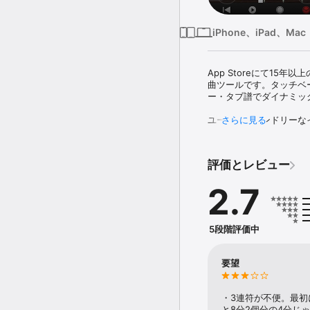
iPhone、iPad、Mac
App Storeにて15年
曲ツールです。タッチベ
ー・タブ譜でダイナミッ
ユーザーフレンドリーな
さらに見る
ド、さらにはオプションの
ロード・スタジオで録音
くリアルに再生して聴く
評価とレビュー
Notionはネイティブ
2.7
るデバイスでいつでもど
PreSonusアプリケ
ことができます。あるデ
たら、Notionファイル
5段階評価中
ことができます。

アビー・ロード・スタジ
要望
ル、そして、巧みにサン
曲、編集、再生しましょう
ブラリを機能バンドルの
・3連符が不便。最初
にはピアノのみ付属して
と8分2個分の4分じ