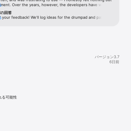
tment. Over the years, however, the developers have worked 
る
to refine it into something truly outstanding. It’s now a joy to 
パの回答
おり、また音
e requestI’d like a shortcut to input notes (c d e f g a b).I 
 your feedback! We'll log ideas for the drumpad and palette - 
る
はじめ複数の
udio export of the stems.sequencer staff
 basic techno synth sound available in the app, though no way 
 the sound
ットが含ま
ト（ソロ・
可能なマル
さらにコンプリ
バージョン3.7
の楽器と追
6日前
、OPUS、
 Pro）間で
れる可能性