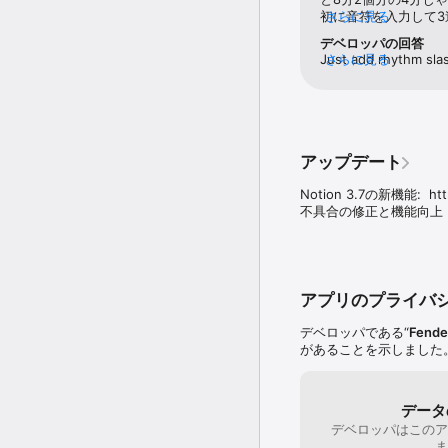
ドに格納しておいたりと
初に音符を入力して
さらに見る
節に強制入力させら
デベロッパの回答
Notionは、2014年の
出来ない。・コード入
Just add rhythm sla
さらに見る
楽業界において高い権威を
VIIなどが臨時記号で
there will be simple
賞を受賞しています。

が、♮VIIと表記さ
または印刷で表示し
提供内容：

場所にペーストされ
Notionには、譜表数
れており、すべて無料で
アップデート
ストリングス、クラシッ
チボイス機能。Fender S
Notion 3.7の新機能:  https
ートな体験がお楽しみい
不具合の修正と機能向上
加アーティキュレーショ
FLAC）、同一ネットワーク
のファイルの直接転送と
無料：

アプリのプライバ
譜表数無制限

すべての編集機能

デベロッパである“
Fender
主要サウンドセット

があることを示しました
MIDI、PDF、wav、m
登録後（無料）：

ソロ・ストリングス、グ
データ
1つの譜表に声部3と4を追
デベロッパはこのア
MusicXML、圧縮Musi
ま