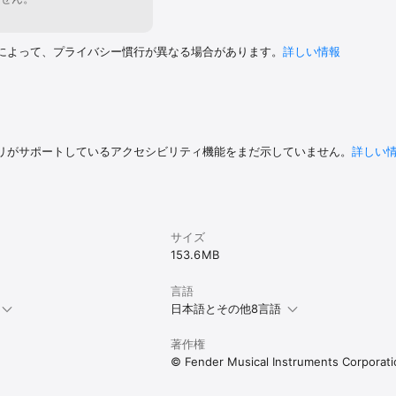
供）

によって、プライバシー慣行が異なる場合があります。
詳しい情報
cOSで利用可能（macOSでは対応ペンタブレット使用または対応iPadでのSideca
手書き入力と編集モードを切り替え

知に対応

タイマー

第2世代）をダブルタップで手書きタイマーを無効に

リがサポートしているアクセシビリティ機能をまだ示していません。
詳しい
ト

・フォーマットの追加（m4a、OPUS、FLAC）

るFenderアプリケーション間でファイルをダイレクトに転送（Notion、Fen
サイズ
153.6 MB
言語
日本語とその他8言語
著作権
© Fender Musical Instruments Corporati