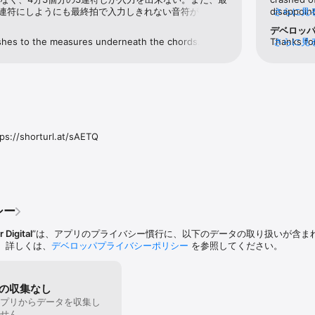
サウンドを管理できます。

3連符にしようにも最終拍で入力しきれない音符が次の小
disappoin
さらに見
れるが、それを前小節の音符と結合して前小説の3連符に
tirelessly 
デベロッ
テレビCM「Your Verse」など、Appleのさまざまなキャンペーンに登場して
力のローマ数字が不便。シャープやフラットのKeyの
use.featur
shes to the measures underneath the chords. Then 
Thanks for
さらに見
有するNAMM TECアワード最優秀スマートフォン/タブレットアプリ賞を
ナチュラルの音になる場合、♭VIIなど記号がつくものだ
need an a
 chord playback automatically.
there is a
れる。これは移動ドの観点から不便。・コピペのバグ。画面
to change
て段が異なる小節を複数選択してコピペすると、正しい
ない。
無制限、包括的な編集機能、オーケストラとリズムセクションの主要サウンドセ
ご利用いただけます。登録（無料）していただくことで、追加サウンドセッ
ク・サックス、グロッケンシュピール）、1つの譜表に最大4声まで書き込み
tudio Pro+に加入するか、Notion Feature Bundleを購入することで、
://shorturl.at/sAETQ

ただけます。これにより、手書き入力、すべての拡張サウンドセット（多数
ンおよびエフェクトを含む）、追加のオーディオ書き出しフォーマット（m4a
上で動作するすべてのFenderアプリケーション（Notion、Fender Studio
いった機能を利用できるようになります。

シー
 Digital
”は、アプリのプライバシー慣行に、以下のデータの取り扱いが含ま
。詳しくは、
デベロッパプライバシーポリシー
を参照してください。
p3としてエクスポート

ロッケンシュピール、クラシック・サックスを含むサウンドセット 

の収集なし
加可能

プリからデータを収集し
cXMLとしてエクスポート

せん。