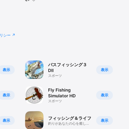
4+
リシー
バスフィッシング３
表示
表示
DⅡ
スポーツ
Fly Fishing
表示
表示
Simulator HD
スポーツ
フィッシング＆ライフ
表示
表示
釣りがあなたの心を癒しま
す。