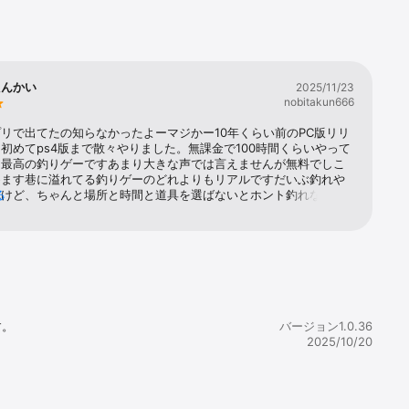
よる複雑な
写真のよう
たんかい
2025/11/23
nobitakun666
な噛みつき
リで出てたの知らなかったよーマジかー10年くらい前のPC版リリ
初めてps4版まで散々やりました。無課金で100時間くらいやって
にリアルな
く最高の釣りゲーですあまり大きな声では言えませんが無料でしこ
めます巷に溢れてる釣りゲーのどれよりもリアルですだいぶ釣れや
ターと機能が
たけど、ちゃんと場所と時間と道具を選ばないとホント釣れないの
る
だよねとりあえずやってみたけど景色と環境音がマジ癒される。移
保管庫が装
完璧ですね。たまにバグるけどまぁ元々重いゲームだからしょーが
ロジーが搭載
ドにも対応してるとか神かよ他の釣りゲームは…やる気にならん。
てたら。初心者には最初とっつきにくいかもしれない。チュートリ
キ釣りだけだし。けど、とりあえず竿２本持てるバッグ買って、新
ミュレーター
リールとラインとルアー買ってローンスターレイクでスポッテッド
たらもう後は大丈夫。内容はpc版と変わらないから、YouTubeで
略見てもイケると思うよ
す。
バージョン1.0.36
2025/10/20