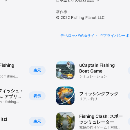
。
日本語とその他12言語
著作権
© 2022 Fishing Planet LLC.
デベロッパWebサイト
プライバシーポ
Fishing
uCaptain Fishing
表示
Boat Game
ic fishing
シミュレーション
フィッシュ：
フィッシングフック
表示
. アプリゲ
リアル 釣り!!
h - fishing
Fishing Clash: スポー
itz!
表示
ツシミュレーター
究極の釣りゲーム！対戦で