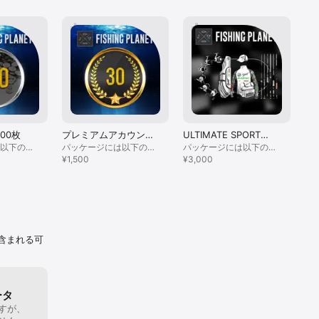
00枚
プレミアムアカウント
ULTIMATE SPORT
BA
30日分
BUNDLE
EX
以下の物
パッケージには以下の物
パッケージには以下の物
パ
す： ベ
が含まれています：プレ
¥1,500
が含まれています：
¥3,000
が
¥5
枚
ミアムアカウント30日
Ultimate Sport Bundle
Bas
分
含まれる可
ータ
すが、