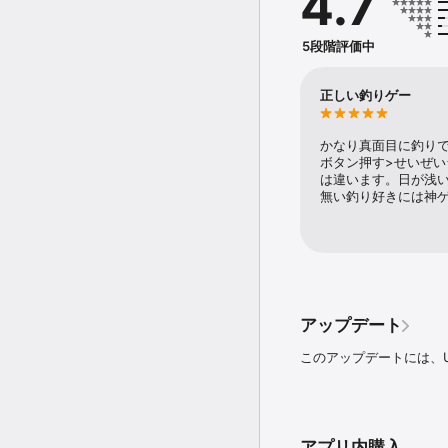
4.7
高度にリアルな釣りの世
■ 200種以上の魚が、
行動をとります。

5段階評価中
■ 世界各地の眺めが美
にリアルなグラフィックス
■ それぞれの機能を備
正しい釣りゲー
■ 釣りの種類は4つ -
■ 独自の物理的および
や打撃反応が実現します
かなり真面目に釣り
■ ダイナミックな天候 
ボタン押す>せいぜい
■ 風、流れ、水深によ
は違います。日が浅い
釣り体験を生み出します
無い釣り好きには神
■ 乗れるカヤックと 3
あります。

■ 海洋釣り用ヨットに
備されています。これら
されています。

Fishing Plane
アップデート
を体験しましょう。
このアップデートには、Un
アプリ内購入