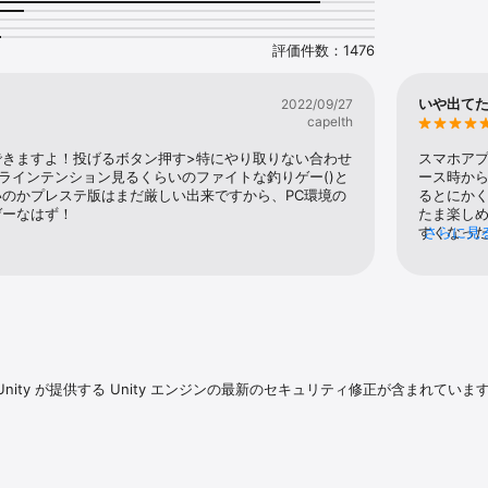
界をあなたのスクリーンに：

季節、気候、時間帯、水流、底質の種類、水温、気温、風などに応じて、AIに
評価件数：1476
しい26の水路を、その地に特有の気候条件、風景、水底地形、植生とともに、
で描きます。

えた淡水釣りと海水釣りで、リアルで臨場感あふれる体験を実現します。

いや出て
2022/09/27
 フロート、スピニング、ボトム、海水トローリング。

capelth
流体力学的特性を持つ何千ものタックルとルアーの組み合わせにより、リアル
。各魚種は、実際の行動に基づいて攻撃し、戦います。

できますよ！投げるボタン押す>特にやり取りない合わせ
スマホアプ
– 昼と夜の移り変わり、季節の変化、雨や霧、日照など、海の嵐。

ラインテンション見るくらいのファイトな釣りゲー()と
ース時から
って変化するダイナミックな水面グラフィック。水しぶき、波、波紋が、完全
のかプレステ版はまだ厳しい出来ですから、PC環境の
るとにか
。プレイヤーの体験を向上させる没入感のある環境音。

ゲーなはず！
たま楽し
 種類のモーター ボート。それぞれに独自の速度、耐久性、その他のパラメー
すくなっ
さらに見
がいいん
は、トローリング用のロッドホルダーと、大量の海水魚を捕獲するための魚の
植もほぼ
のヨットには、広大な海で魚を見つけるのに役立つ独自のソナー360テクノ
ないパッ
これ知っ
アルもウ
t® ゲームで究極の釣りアドベンチャーに参加し、最もリアルで臨場感あふれる釣りシ
しい竿と
バスを釣れ
pc版の攻
ity が提供する Unity エンジンの最新のセキュリティ修正が含まれていま