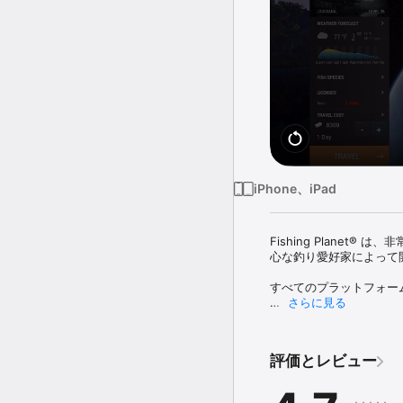
iPhone、iPad
Fishing Plane
心な釣り愛好家によって開発
すべてのプラットフォー
さらに見る
他のプレイヤーと一緒に同
人の友人が同時に宿泊でき
評価とレビュー
イベントや大会で、個人
ンラインで競い合います。