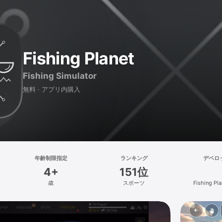
Fishing Planet
Fishing Simulator
無料 · アプリ内購入
年齢制限指定
ランキング
デベロ
4+
151位
歳
スポーツ
Fishing Pl