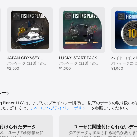
JAPAN ODYSSEY
LUCKY START PACK
ベイトコイン1
PACK
パッケージには以下の物
パッケージには以下の物
パッケージには
が含まれています：
¥2,500
が含まれています：
¥1,300
が含まれていま
¥1,000
Japan Odyssey Pack
Lucky Start Pack
イトコイン100
シー
g Planet LLC
”は、アプリのプライバシー慣行に、以下のデータの取り扱いが
した。詳しくは、
デベロッパプライバシーポリシー
を参照してください。
付けられたデータ
ユーザに関連付けられないデ
れ、ユーザの識別情報に
次のデータは収集される場合がありま