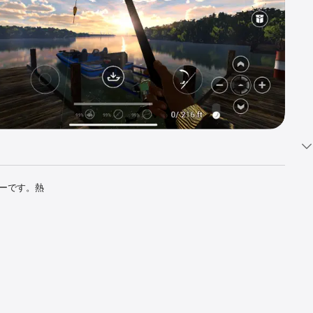
ターです。熱
たは 4 
イヤーとオ