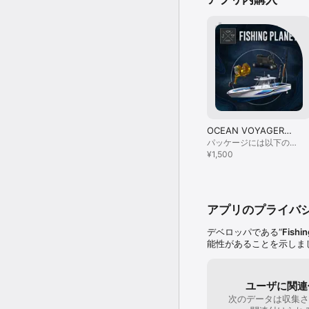
OCEAN VOYAGER
PACK
パッケージには以下の物
が含まれています：
¥1,500
Ocean Voyager Pack
アプリのプライバ
デベロッパである“
Fishin
能性があることを示しま
ユーザに関連
次のデータは収集さ