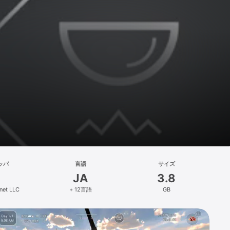
ッパ
言語
サイズ
JA
3.8
anet LLC
+ 12言語
GB