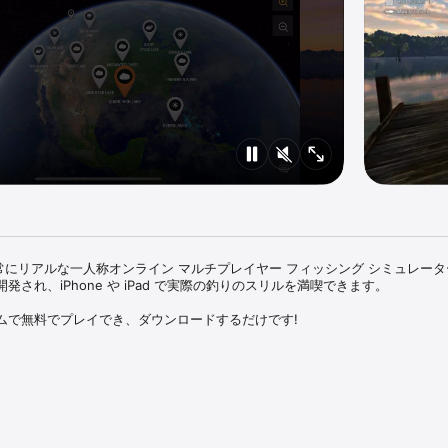
t® は、非常にリアルな一人称オンライン マルチプレイヤー フィッシング シミュレー
され、iPhone や iPad で実際の釣りのスリルを満喫できます。

ムで無料でプレイでき、ダウンロードするだけです!

じボートに乗って釣りをします。 当社の海洋釣りヨットには、2 人、3 人、ま
ます。

得点、実績、スコアボード、トッププレイヤーズリストを使って、他のプレ

