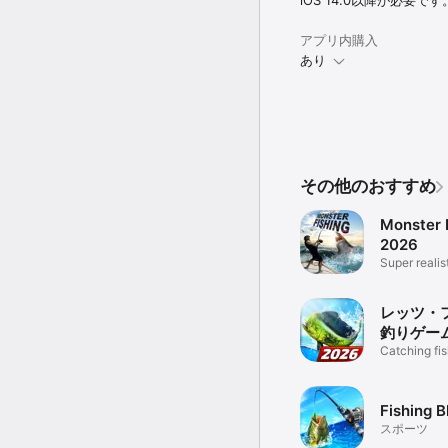
iOS 14.0以降が必要です
アプリ内購入
あり
その他のおすすめ
Monster 
2026
Super realist
game
レッツ・
釣りゲーム
ーム
Catching fis
games
Fishing Bl
スポーツ