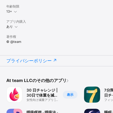
年齢制限
13+
アプリ内購入
あり
著作権
© @team
プライバシーポリシー
At team LLCのその他のアプリ
30 日チャレンジ |
7分間
表示
30日で体重を減ら
日チ
す
女性向け減量アプリ |
フィッ
ワークアウト | 運動
アウト 
呼吸瞑想 · 呼吸法 ·
睡眠