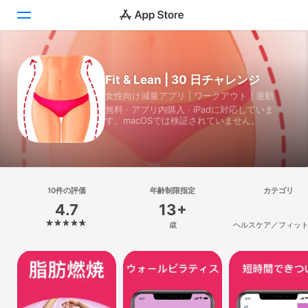
Today
Fit & Lean | 30 日チャレンジ
女性向け減量アプリ | ワークアウト | 運動
ゲーム
無料 · アプリ内購入 · iPadに対応していま
す。macOSでは検証されていません。
アプリ
Arcade
検索
10件の評価
年齢制限指定
カテゴリ
4.7
13+
プラットフォーム
歳
ヘルスケア／フィッ
iPhone
iPad
Mac
Vision