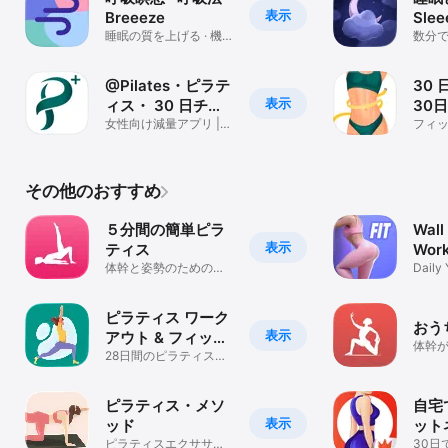
表示
Breeeze
Slee
睡眠の質を上げる · 機
数分で
嫌直し · 幸せを感じる
眠の
@Pilates・ピラテ
30 
表示
ィス・ 30 日チャ
30
レンジ
女性向け減量アプリ |
を落
フィッ
ワークアウト | 運動
アウト 
その他のおすすめ
５分間の簡単ピラ
Wall
表示
ティス
Work
体幹と姿勢のためのエ
Daily 
クササイズ
worko
ピラティス ワーク
おう
表示
アウト & フィット
体幹
ネス
28日間のピラティスワ
ティ
ークアウトとチャレン
ジ
ピラティス・メソ
自宅
表示
ッド
ット
ピラティスエクササイ
ジ | 
30日