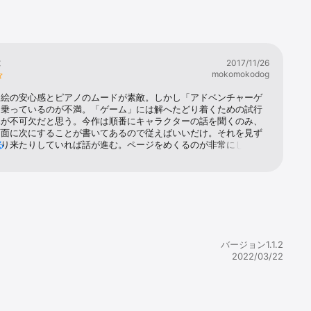
は
2017/11/26
mokomokodog
ト絵の安心感とピアノのムードが素敵。しかし「アドベンチャーゲ
名乗っているのが不満。「ゲーム」には解へたどり着くための試行
見が不可欠だと思う。今作は順番にキャラクターの話を聞くのみ、
画面に次にすることが書いてあるので従えばいいだけ。それを見ず
たり来たりしていれば話が進む。ページをめくるのが非常にしんど
る
言った感想になってしまった。ゲームと言いたいならプレイヤーに
を与えていただきたい。読むだけならテキストと音楽流しておいて
ト絵でよかった。話自体もすぐに全貌が見えるもので、前編描き起
0ページもいらない量に感じた。
バージョン1.1.2
2022/03/22