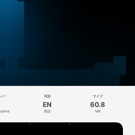
ッパ
言語
サイズ
EN
60.8
kajima
英語
MB