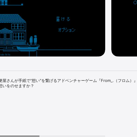
屋さんが手紙で"想い"を繋げるアドベンチャーゲーム『From_.（フロム）』
想いをのせますか？

「水の国」。

は、今日も人々に手紙を届けます。

いてくる「とんでもないもの」。そして、人々の間で流れる不穏なうわさ。

るそれぞれの「想い」によって、彼はある事実を知っていくのです。
