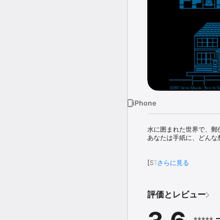
iPhone
水に囲まれた世界で、郵便
あなたは手紙に、どんな
[STORY]

さらに見る
ここは、水に囲まれた世界
その国で働く郵便屋さん
ある日を境に、自分につ
評価とレビュー
手紙を届けることで繋が