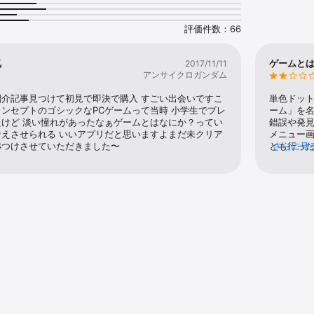
、ピアノ生演奏を録音したものを使用しています。
評価件数：66
気
ゲームと
2017/11/11
アンサイクロガンダム
介記事見つけて初見で即決で購入 すごい出会いですこ
単色ドッ
ンセプトのゴシックなPCゲームって当時 小学生でプレ
ーム」を
けど 淡い憧れがあったなぁゲームとはなにか？ってい
錯誤や発
えさせられる いいアプリだと思いますよまだ未クリア
メニュー
4つけさせていただきました〜
とも行っ
さらに見
い短編と
選択の幅
背景ドッ
こしたら2