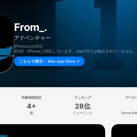
From_.
アドベンチャー
iPhoneのみ対応
¥500 · iPhoneに対応しています。macOSでは検証されていません。
こちらで表示：
Mac App Store
年齢制限指定
ランキング
デベロ
4+
28位
歳
ミュージック
Serina Na