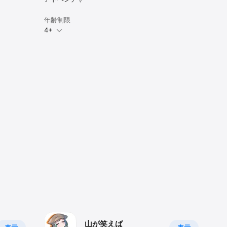
年齢制限
4+
山が笑えば