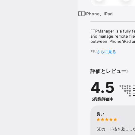
iPhone、iPad
FTPManager is a fully fe
and manage remote files,
between iPhone/iPad an
FEATURES:

さらに見る
* Access FTP (FTP over 
* Access SFTP (SSH) se
評価とレビュー
* Copy, move, rename an
* Stream music and vide
4.5
* Sort and search files

* Copy files among FTP 
* In-App FTP Server: Tr
* Dark Mode

5段階評価中
* Multiple windows on i
* File Transfer:

良い
Copy files among server
Copy photos between iOS
Backup photos from iOS 
SDカード抜き差しし
Sync files between iPho