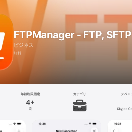
FTPManager - FTP, SFTP 
ビジネス
無料
年齢制限指定
カテゴリ
デベロ
4+
歳
ビジネス
Skyjos Co.