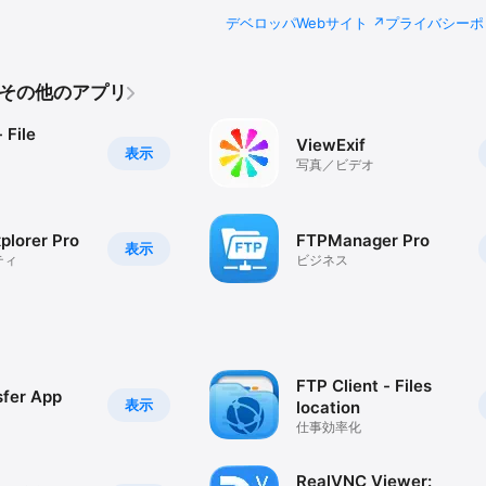
デベロッパWebサイト
プライバシーポ
td.のその他のアプリ
 File
ViewExif
表示
写真／ビデオ
xplorer Pro
FTPManager Pro
表示
ティ
ビジネス
FTP Client - Files
sfer App
表示
location
仕事効率化
RealVNC Viewer: