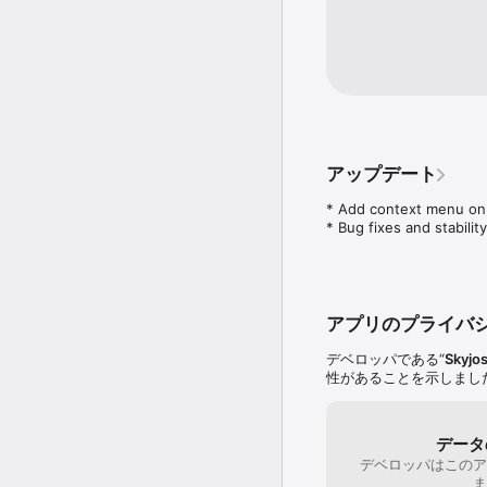
Transfer files by drag a
Nearby file transfer: Di
connection.

* Text Editor:

Show line numbers

Syntax highlighting (HTM
Full text search

アップデート
* Supported File Format
Text: TXT, PHP, HTML, J
* Add context menu on f
Document: PDF, WORD,
* Bug fixes and stabili
Photo: JPG, PNG, GIF, 
Music: MP3, AAC, AIFF,
Video: MOV, MP4

The free version can on
アプリのプライバ
connections, please pur
デベロッパである“
Skyjos
Follow us on twitter: 
性があることを示しまし
データ
デベロッパはこのア
ま