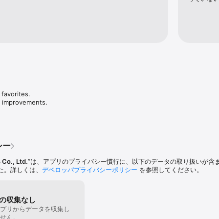
nd drop.

rectly transfer files between two nearby iOS devices without Wi-Fi or LT
L, JavaScript, CSS, Swift etc)

s:

S, CSS ect.

avorites.

 EXCEL, PPT, PAGES, NUMBERS, KEYNOTE, EPUB

ty improvements.
CR2, NEF, ARW, DNG etc. 

 WAV, FLAC, APE etc.

ly create one connection with your FTP server. If you need create more
シー
chase the Pro version.

 Co., Ltd.
”は、アプリのプライバシー慣行に、以下のデータの取り扱いが含
@SkyjosApps
た。詳しくは、
デベロッパプライバシーポリシー
を参照してください。
の収集なし
プリからデータを収集し
せん。