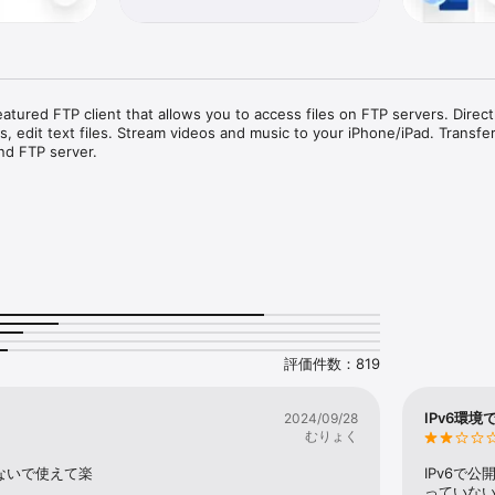
atured FTP client that allows you to access files on FTP servers. Direct
 edit text files. Stream videos and music to your iPhone/iPad. Transfer 
d FTP server. 

TLS) server.

rver

d delete files.

os from FTP server to iPhone/iPad.

servers, iPhones, iPads.

ansfer files between computer and iPhone/iPad over WiFi.

評価件数：819
Pad

IPv6環
2024/09/28
s, cloud storages, iPhone and iPad. 

むりょく
 photo library and servers. 

photo library to servers.

ないで使えて楽
IPv6で
ne/iPad and servers.

っていな