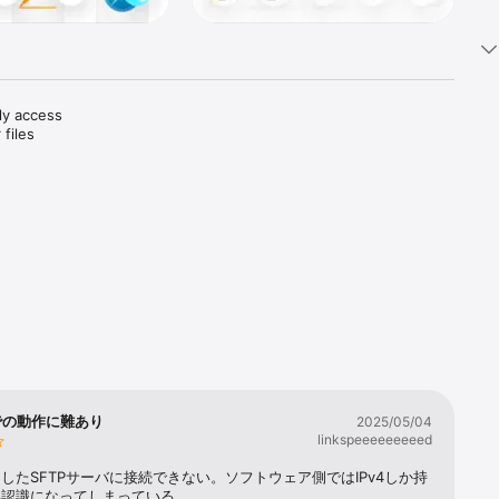
ly access 
files 
境での動作に難あり
2025/05/04
linkspeeeeeeeeed
公開したSFTPサーバに接続できない。ソフトウェア側ではIPv4しか持
い認識になってしまっている。