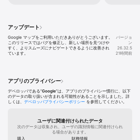
• デリバリーやテイクアウトを注文したり、レストランやホテルの
ップがめちゃく
予約も可能

あったにもこっ
• 電波状況の悪い地域で道に迷うことのないよう、オフラインでマ
ちゃくちゃ邪魔
ップを使用可能

マークの脇に出
• 地域のおすすめスポットやアクティビティを検索し、ユーザーの
アップデートが
アップデート
クチコミと写真を参考に決定できる

番地は現場を回
ものの一般住宅
Google マップをご利用いただきありがとうございます。
バージョ
地元の人のように見つけて探索:

いのは不便極ま
このリリースではバグを修正し、新しい場所を見つけや
ン
• 毎年 5 億人のユーザーによる投稿でマップを最新の状態に保って
要ない！今の使
すく、よりスムーズにナビゲートできるように改善され
26.32.5
いるため、安心して探索できる

思いますので個
ています。
21時間前
• 現地に向かう前に混雑状況を確認し、人混みを回避

マイズできるよ
• Google マップのレンズで、実際の風景に重ねて徒歩経路を確認可
思います。それ
能

のが絶対良いで
• 料理、営業時間、価格、クチコミなどでレストランを絞り込める

だまだ不満や要
• 料理や駐車場など、スポットに関する質問をして、すぐに回答を
Googleなら
アプリのプライバシー
得られる

願いします。
デベロッパである“
Google
”は、アプリのプライバシー慣行に、以下
一部の機能は、国や地域によってはご利用いただけないことがあり
のデータの取り扱いが含まれる可能性があることを示しました。詳
ます

しくは、
デベロッパプライバシーポリシー
を参照してください。
大型車や緊急車両でのナビの利用は想定されていません
ユーザに関連付けられたデータ
次のデータは収集され、ユーザの識別情報に関連付けられ
る場合があります。
購入
財務情報