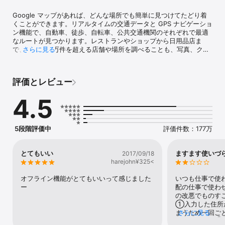
Google マップがあれば、どんな場所でも簡単に見つけてたどり着
くことができます。リアルタイムの交通データと GPS ナビゲーショ
ン機能で、自動車、徒歩、自転車、公共交通機関のそれぞれで最適
なルートが見つかります。レストランやショップから日用品店ま
で、2 億 5 千万件を超える店舗や場所を調べることも、写真、クチ
さらに見る
コミ、役立つ情報を確認することもできます。

あらゆる場所へ、思いのままに:

評価とレビュー
• 燃料効率が良いルートのオプションを使用して目的地に到着

• リアルタイムのターンバイターン方式音声ナビゲーションや画面
4.5
上のナビゲーションで最適なルートを見つけられる

• 交通量、事故、通行止めに関するリアルタイムの情報に基づく別
ルート自動検索で、移動時間を短縮

• リアルタイムの更新情報で、バス、鉄道、ライド シェアを簡単に
5段階評価中
評価件数：177万
利用可能

• 簡易な移動手段としてバイクやスクーターのレンタル サービスを
検索可能

とてもいい
ますます使いづ
2017/09/18
harejohn¥325<
ルートや行動の事前準備を簡単に:

• 出かける前に駐車場や入口などの場所をストリートビューで確認
オフライン機能がとてもいいって感じました
いつも仕事で使
可能

ー
配の仕事で使わ
• イマーシブビューを使用して、ランドマーク、公園、経路の概要
の改悪でものす
を把握し、天気も確認して事前に準備

①入力した住所
• 保存したお気に入りの場所のカスタムリストを作成し、他の人と
まうため一回ご
さらに見る
共有

ばならない。②