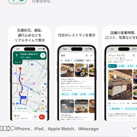
仕事効率化
Watch
TV
iPhone、iPad、Apple Watch、iMessage