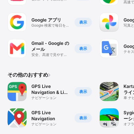
高速で
楽
のブ
Google アプリ
Goo
表示
Google 検索で毎日をも
写真
っと便利に
Gmail - Google の
Goo
表示
メール
テキ
安全、高速で見やすい
翻訳
メール
その他のおすすめ
GPS Live
Kart
表示
Navigation & Live
ライ
Map
ナビゲーション
車 ナ
図,都
GPS Live
Syg
表示
Navigation
ーシ
ナビゲーション
オフ
GPS