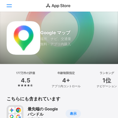
Today
Google マップ
ゲーム
場所、ナビ、交通量
無料 · アプリ内購入
アプリ
Arcade
検索
177万件の評価
年齢制限指定
ランキング
4.5
4+
1位
プラットフォーム
アプリ内コントロール
ナビゲーション
iPhone
iPad
こちらにも含まれています
Mac
最先端の Google
Vision
表示
バンドル