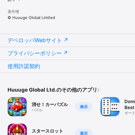
著作権
© Huuuge Global Limited
デベロッパWebサイト
プライバシーポリシー
使用許諾契約
Huuuge Global Ltd.のその他のアプリ
Domi
消せ！カーパズル
表示
Bes
パズル
ボー
スタースロット
表示