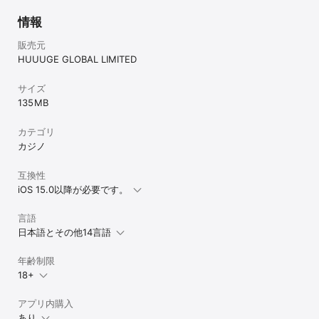
► Our games are intended for adult audience.

情報
► There is no opportunity to win real-world monetary prizes.

► You can purchase in-game virtual items and win such items 
販売元
within the game, however in-game virtual items have no 
monetary value and You cannot exchange them for money or 
HUUUGE GLOBAL LIMITED
for any real goods.
サイズ
135 MB
カテゴリ
カジノ
互換性
iOS 15.0以降が必要です。
言語
日本語とその他14言語
年齢制限
18+
アプリ内購入
あり