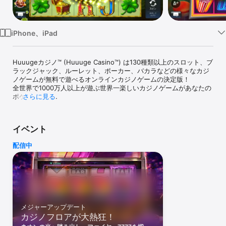
Watch
TV
iPhone、iPad
Huuugeカジノ™ (Huuuge Casino™) は130種類以上のスロット、ブ
ラックジャック、ルーレット、ポーカー、バカラなどの様々なカジ
ノゲームが無料で遊べるオンラインカジノゲームの決定版！

全世界で1000万人以上が遊ぶ世界一楽しいカジノゲームがあなたの
ポケットに！

さらに見る
パチンコ、パチスロ好きならハマること間違いなしの大人気なカジ
ノゲーム！

イベント
\今なら、初回ダウンロード特典の「500万無料チップ」をプレゼン
配信中
ト！/

130種類以上の本場ラスベガスカジノのスロット、ポーカー、ルー
レット、ブラックジャック、バカラなど、本格的なカジノゲームを
基本無料で全部遊び放題！

幸運の7、777BAR、10Xクラシック、スーパークラシックなど面白
くて日本人ユーザーに大人気のスロットもたくさんある！それに、
メジャーアップデート
毎日無料チップをプレゼント中！

カジノフロアが大熱狂！
Huuuge Link - 4つのグランドジャックポットつきのスロットも追
加され、刺激的なスロットを楽しめる！
