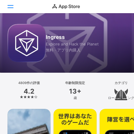
Today
Ingress
ゲーム
Explore and Hack the Planet
無料 · アプリ内購入
アプリ
Arcade
検索
4809件の評価
年齢制限指定
カテゴリ
4.2
13+
プラットフォーム
歳
ロールプレイン
iPhone
iPad
Mac
Vision