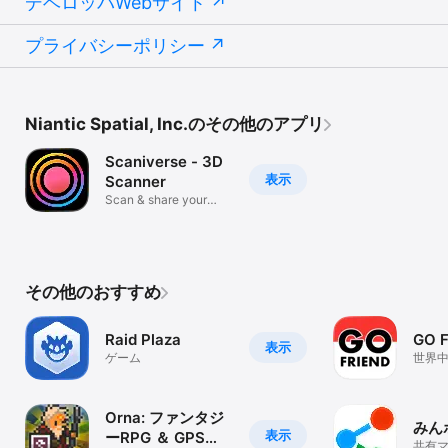
デベロッパWebサイト
プライバシーポリシー
Niantic Spatial, Inc.のその他のアプリ
Scaniverse - 3D
表示
Scanner
Scan & share your
world in 3D
その他のおすすめ
Raid Plaza
GO 
表示
ゲーム
世界
参加/
Orna: ファンタジ
みん
表示
ーRPG ＆ GPS
共有