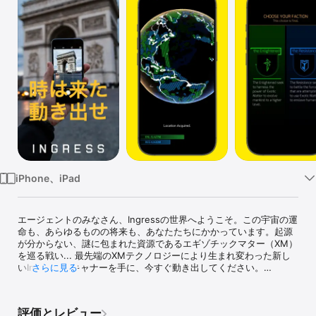
Watch
TV
iPhone、iPad
エージェントのみなさん、Ingressの世界へようこそ。この宇宙の運
命も、あらゆるものの将来も、あなたたちにかかっています。起源
が分からない、謎に包まれた資源であるエギゾチックマター（XM）
を巡る戦い... 最先端のXMテクノロジーにより生まれ変わった新し
いIngress スキャナーを手に、今すぐ動き出してください。

さらに見る
現実の世界を舞台に戦え

評価とレビュー
ポータルは現実世界の銅像、記念碑、アート作品などに存在してい