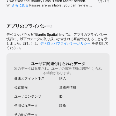
• We fixed the Bounty Pass “Learn More” screen. 
7月21日
When Bounty Passes are available, you can review 
さらに見る
options to buy additional daily bounties to earn more 
items, Tokens, or help you complete your campaigns, 
directly from the DAILY tab.
アプリのプライバシー
デベロッパである“
Niantic Spatial, Inc.
”は、アプリのプライバシー
慣行に、以下のデータの取り扱いが含まれる可能性があることを示
しました。詳しくは、
デベロッパプライバシーポリシー
を参照して
ください。
ユーザに関連付けられたデータ
次のデータは収集され、ユーザの識別情報に関連付けられ
る場合があります。
健康とフィットネス
購入
位置情報
連絡先情報
ユーザコンテンツ
ID
使用状況データ
診断
その他のデータ