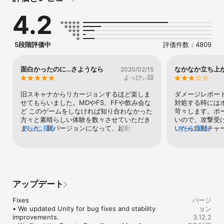
ます。現実世界で歩いて、貴重な資源を確保し、敵対する陣営のポ
4.2
ータルを破壊し、確保してください。

あなたが信じる陣営の仲間と共に

あなたの仲間は世界中に存在します。XMを自然のままに受け入れ、
5段階評価中
評価件数：4809
人類のさらなる進化を求めるエンライテンド。そしてXMを危険視
し、科学の力でコントロールしようとするレジスタンス。あなたは
どちらの陣営に所属しますか？

面白かったのに…さようなら
なかなか立ち上
2020/02/15
よっぴぃ囧
あなたの都市を制圧せよ

ポータル同士をリンクし、コントロールフィールドを作成して、陣
旧スキャナからリカージョンするほど楽しま
ダメージレポー
営の陣地を広げてください。陣地が広がれば広がるほど、陣営の勝
せてもらいました。MDやFS、FFや飲み会な
対処する時には
利に近づきます。

ど このゲームをしなければ知り合わなかった
苛々します。ポ
方々と素晴らしい体験を数々させていただき
いので、攻撃受け
仲間とともに戦略をたて、攻略せよ

ました。新バージョンになって、起動するだ
さらに見る
いたら自動チャ
さらに見る
現実世界の陣地を広げるには、仲間と共に行動する必要がありま
けで2分かかり、電池が激減し、愕然としま
ドローンを飛ば
す。仲間を見つけて戦略を立て、共に行動しましょう。

した。ゲーム性があって、近所にも知らない
を挿したり、攻
名所を見つけたりと楽しかったのですが、も
いです。ゲーム
エージェントは、欧州経済領域外に居住する場合は13歳以上、欧州
う続けることはできません。もし劇的に使用
願いします。ゲ
経済領域内に居住する場合は16歳以上又はエージェントの居住国に
が改善されたら戻ってきますが、多分無理で
2020/7/11
おいて個人データの処理に同意するために必要な年齢以上でなけれ
しょう。さようなら。
アップデート
ばなりません。残念ながら、お子様はIngressをプレイすることはで
きません。
Fixes

バージ
• We updated Unity for bug fixes and stability 
ョン
improvements.

3.12.2