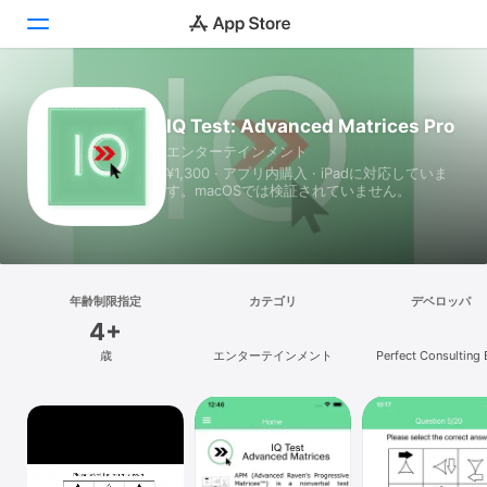
Today
IQ Test: Advanced Matrices Pro
エンターテインメント
ゲーム
¥1,300 · アプリ内購入 · iPadに対応していま
す。macOSでは検証されていません。
アプリ
Arcade
検索
年齢制限指定
カテゴリ
デベロッパ
4+
プラットフォーム
歳
エンターテインメント
Perfect Consulting 
iPhone
iPad
Mac
Vision