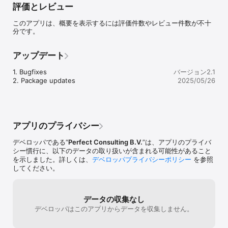
評価とレビュー
stimulate your intellect.

このアプリは、概要を表示するには評価件数やレビュー件数が不十
Key Features:

分です。
* 60 Unique APM Questions: Engage with a diverse set of 
multiple-choice questions modeled after the Advanced 
Raven's Progressive Matrices.

アップデート
* Randomized Testing: Each session presents 20 randomly 
selected questions to ensure a varied and comprehensive 
1. Bugfixes

バージョン2.1
testing experience.

2. Package updates
2025/05/26
* Multilingual Support: Available in Dutch, French, German, 
Hindi, Italian, Japanese, Portuguese, Simplified Chinese, and 
Spanish to cater to a global audience.

* eBook Integration: Access detailed explanations and 
additional resources through our in-app eBook purchase.

アプリのプライバシー
* Ad-Free Experience: Enjoy a seamless testing environment 
without interruptions.

デベロッパである“
Perfect Consulting B.V.
”は、アプリのプライバ
* Zero-Tracking policy: your score or any of your actions 
シー慣行に、以下のデータの取り扱いが含まれる可能性があること
within the app is not tracked or logged.

を示しました。詳しくは、
デベロッパプライバシーポリシー
を参照
してください。
Whether you're preparing for a managerial role, cognitive 
assessment, or simply wish to challenge your mind, IQ Test: 
Advanced Matrices Pro offers the tools you need to succeed.

データの収集なし
*Note: This app is independently developed and is not 
デベロッパはこのアプリからデータを収集しません。
affiliated with Pearson Education, Inc.*

*Raven’s Standard Progressive Matrices™ and Advanced 