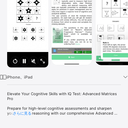
Watch
TV
iPhone、iPad
Elevate Your Cognitive Skills with IQ Test: Advanced Matrices 
Pro

Prepare for high-level cognitive assessments and sharpen 
your abstract reasoning with our comprehensive Advanced 
さらに見る
Raven's Progressive Matrices (APM) app. 

Designed for individuals aiming to enhance their problem-
solving abilities, this app offers a robust set of challenges to 