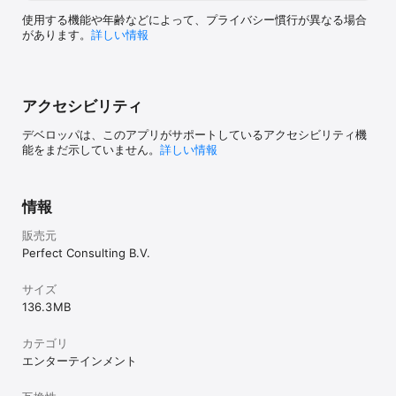
Raven's Progressive Matrices™ are registered trademark of 
使用する機能や年齢などによって、プライバシー慣行が異なる場合
Pearson Education, Inc. or its affiliate(s), or their licensors. 
があります。
詳しい情報
The author of this mobile app (shortly referred as “the 
author”) is not affiliated with nor related to Pearson Education, 
Inc. or its affiliates (“Pearson”). Pearson does not sponsor or 
endorse any author’s product, nor have author’s products or 
services been reviewed, certified, or approved by Pearson. 
アクセシビリティ
Trademarks referring to specific test providers are used by 
the author for nominative purposes only and such trademarks 
デベロッパは、このアプリがサポートしているアクセシビリティ機
能をまだ示していません。
詳しい情報
情報
販売元
Perfect Consulting B.V.
サイズ
136.3 MB
カテゴリ
エンターテインメント