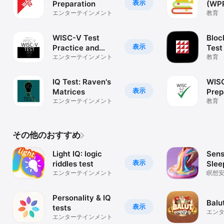
表示
Preparation
(WPP
エンターテインメント
教育
WISC-V Test
Bloc
表示
Practice and
Test
Prep
エンターテインメント
教育
IQ Test: Raven's
WISC
表示
Matrices
Prep
エンターテインメント
教育
その他のおすすめ
Light IQ: logic
Sens
表示
riddles test
Slee
エンターテインメント
瞑想安
トレ
Personality & IQ
Balu
表示
tests
エン
エンターテインメント