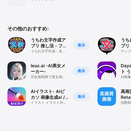
その他のおすすめ
うちわ文字作成ア
うち
表示
プリ 推し活 - ファ
プリ ファンサくだ
ンサゲット
うちわ文字作成・名
さい
テン
札・フォトをコンビニ
うち
プリントで推し活
ネー
leuc.ai -AI美女メ
Day
表示
ーカー-
ト 
完全無制限で美女画像
ット
AI画像
を生成
ト ア
ルキ
AIイラスト- AIピ
高画
表示
カソ 画像生成ai /
Ret
ai画像
イラスト イラスト作成
くす
回数制
アニメ 生成ai irasuto
質化