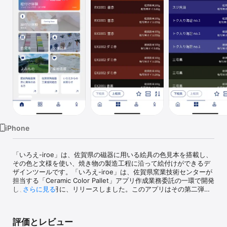
Watch
TV
iPhone
「いろえ-iroe」は、佐賀県の磁器に用いる絵具の色見本を搭載し、
その色と文様を使い、焼き物の製造工程に沿って絵付けができるデ
ザインツールです。「いろえ-iroe」は、佐賀県窯業技術センターが
担当する「Ceramic Color Pallet」アプリ作成業務委託の一環で開発
し、2023年4月に、リリースしました。このアプリはその第二弾で
さらに見る
す。

「いろえ-iroe」は、実際の下絵・上絵具の色見本を手軽に閲覧で
評価とレビュー
き、器の形状選択、線描き筆・だみ筆の操作、文様スタンプを使っ