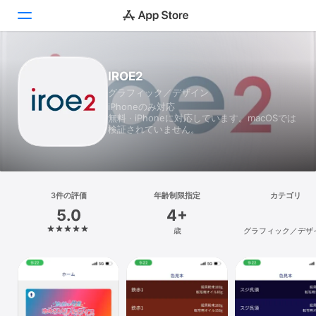
Today
IROE2
グラフィック／デザイン
ゲーム
iPhoneのみ対応
無料 · iPhoneに対応しています。macOSでは
アプリ
検証されていません。
Arcade
検索
3件の評価
年齢制限指定
カテゴリ
5.0
4+
プラットフォーム
歳
グラフィック／デザ
iPhone
iPad
Mac
Vision