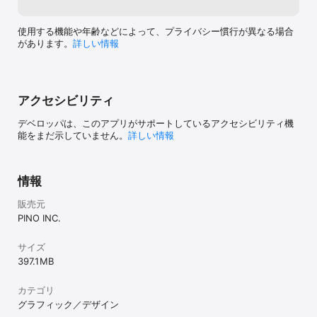
１．絵付け体験

器の形選びから、線描き筆・だみ筆の使い分け、さらに焼成前工程
まで、やきもの製造の流れをひとつのアプリで追体験。専門知識が
使用する機能や年齢などによって、プライバシー慣行が異なる場合
なくても、デザインを簡単作成。完成したデザインをアーカイブ保
があります。
詳しい情報
存でき、いつでも見返せるだけでなく“自分だけのやきもの”として
楽しむことが可能です。

「いろえ-iroe2」では、アプリ上で自由にデザインした絵柄を、伊
万里・有田焼の熟練した伝統工芸士が一点一点手描きで仕上げ、世
界に一つだけの作品を手に取ることができるようになりました。申
アクセシビリティ
し込みを行うには、指定の佐賀県のふるさと納税の返礼品への寄付
者が必要です。

デベロッパは、このアプリがサポートしているアクセシビリティ機
能をまだ示していません。
詳しい情報
２．色見本

佐賀県窯業技術センターでは、有田焼等の絵付けに使用されている
無鉛上絵具・計363 色のデータベースを作成し、「上絵具カラーサ
情報
ンプルデータ2020」としてリリースしました。

その経験より、下絵具・上絵具のカラーサンプルを搭載していま
販売元
す。 

PINO INC.
プレスリリース　
https://www.scrl.gr.jp/site_files/file/kenkyuu_kaihatsu/pressrel
ease/20200325_colorsample.pdf

サイズ
397.1 MB
３．文様見本

伊万里・有田焼産地の博物館「九州陶磁文化館」収蔵の文様をデジ
カテゴリ
タルアーカイブし、ご覧いただけます。

九州陶磁文化館　https://saga-museum.jp/ceramic/

グラフィック／デザイン