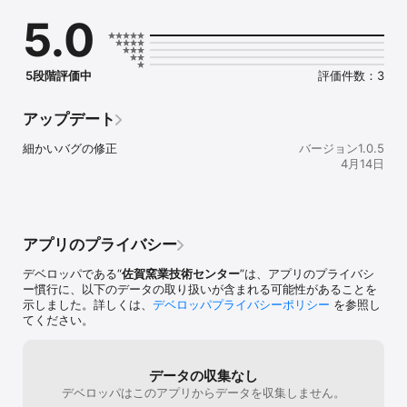
たデザインまで、産地の職人技をスマホで体験できます。文様スタ
5.0
ンプは、佐賀県立九州陶磁文化館収蔵の文様を使い、先人たちの文
様デザインをお楽しみいただけます。

また、完成デザインはアーカイブとして保存でき、自分だけのオリ
5段階評価中
評価件数：3
ジナル焼き物デザインとして楽しめます。世代を問わず、伝統工芸
の魅力を気軽にデジタル体験することができます。

アップデート
「いろえ-iroe2」では、佐賀県のふるさと納税の返礼品として、寄
付者がアプリ上で自由にデザインした絵柄を、伊万里・有田焼の熟
細かいバグの修正
バージョン1.0.5
練した伝統工芸士が一点一点手描きで仕上げ、世界に一つだけの作
4月14日
品を手に取ることができるようになりました。

ユーザーがアプリ上でデザインしたものを、伝統工芸士が再現し、
商品として提供するという一連の取組は日本初。磁器の色や文化を
身近に体験して魅力を感じてもらうことを目的としています。子ど
アプリのプライバシー
もから大人まで幅広い方が絵付けを楽しみ、配色の面白さを感じる
ことで、魅力に気づいてほしいと願い、誕生しました。

デベロッパである“
佐賀窯業技術センター
”は、アプリのプライバシ
ー慣行に、以下のデータの取り扱いが含まれる可能性があることを
＊受賞歴

示しました。詳しくは、
デベロッパプライバシーポリシー
を参照し
2024 グッドデザイン賞受賞「産地支援プロジェクト　伊万里・有
てください。
田焼産地のものづくりを伝えるためのコミュニケーションツール」

https://www.g-mark.org/gallery/winners/23414

データの収集なし
いろえは、さまざまな機能を体験いただけます。

デベロッパはこのアプリからデータを収集しません。