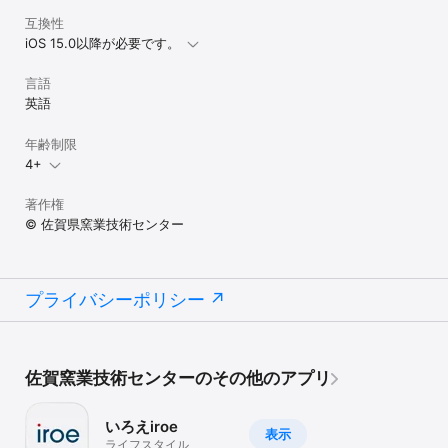
４．よみもの

互換性
絵具や磁器のコラムを読むことができます。（リンク先：佐賀県窯
iOS 15.0以降が必要です。
業技術センター）

５．肥前陶磁器窯業界に興味のある方

言語
窯業の研修、セミナー情報をご覧いただけます。

英語
（リンク先：佐賀県窯業技術センター研修事業　
https://www.scrl.gr.jp/main/47.html ）

年齢制限
4+
６．佐賀県陶磁器工業協同組合

陶磁器の製造や関連する事業を意図なる事業社にて構成され、窯業
界の発展に寄与されています。

著作権
「いろえ-iroe2」の製造を窯業界を支えるをご覧いただけます。

© 佐賀県窯業技術センター
（リンク先：佐賀県陶磁器工業協同組合　
https://www.aritayaki.or.jp/ ）

７．いろえからのお知らせ

プライバシーポリシー
本アプリに関する「いろえ公式サイト」のお知らせ情報をご覧いた
だけます。

（リンク先：いろえ公式サイト　https://saga-iroe.jp/）
佐賀窯業技術センターのその他のアプリ
いろえiroe
表示
ライフスタイル