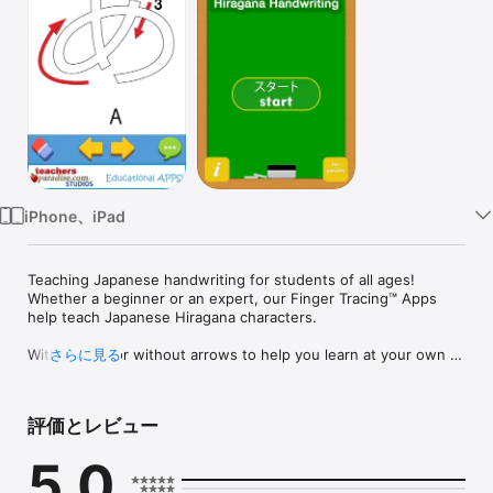
Watch
TV
iPhone、iPad
Teaching Japanese handwriting for students of all ages! 
Whether a beginner or an expert, our Finger Tracing™ Apps 
help teach Japanese Hiragana characters.

With arrows or without arrows to help you learn at your own 
さらに見る
pace, students will learn the proper way to write the Hiragana 
alphabet.

評価とレビュー
Does not test for accuracy

Free Ad-supported version

5.0
Language/Speech and Sounds: Japanese 

Age Level: 1+
