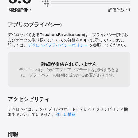
Title: Japanese Alphabet Hiragana Handwriting For Kids

Copyright 2011 TeachersParadise.com, Inc.
5段階評価中
評価件数：1
アプリのプライバシー
デベロッパである
TeachersParadise.com
は、プライバシー慣行お
よびデータの取り扱いについての詳細をAppleに示していません。
詳しくは、
デベロッパプライバシーポリシー
を参照してください。
詳細が提供されていません
デベロッパは、次のアプリアップデートを提出するとき
に、プライバシーの詳細を提供する必要があります。
アクセシビリティ
デベロッパは、このアプリがサポートしているアクセシビリティ機
能をまだ示していません。
詳しい情報
情報