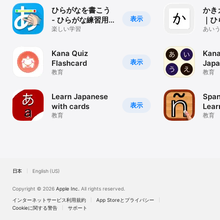
ひらがなを書こう
かき
表示
- ひらがな練習用
｜ひ
アプリです。
楽しい学習
カナ
あい
入学
ぞり
メと
Kana Quiz
Kana
表示
Flashcard
Japa
教育
教育
Learn Japanese
Span
表示
with cards
Lear
教育
教育
日本
English (US)
Copyright © 2026
Apple Inc.
All rights reserved.
インターネットサービス利用規約
App Storeとプライバシー
Cookieに関する警告
サポート