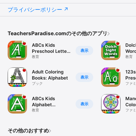
プライバシーポリシー
TeachersParadise.comのその他のアプリ
ABCs Kids
Dolc
表示
Preschool Letter
Word
Writing DNP -
教育
Flas
教育
Learn to Trace
Scho
Letters & Write
Writ
Adult Coloring
123s
Numbers Game
表示
Books: Alphabet
Pres
ブック
HWO
ファ
Hand
ABCs Kids
Mand
表示
Alphabet
Colo
Handwriting &
教育
ファ
Letter Tracing
ZBP - School
Letter Tracing
その他のおすすめ
Game