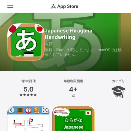
Today
Japanese Hiragana
Handwriting
ゲーム
教育
無料 · iPadに対応しています。macOSでは検
アプリ
証されていません。
Arcade
検索
1件の評価
年齢制限指定
カテゴリ
5.0
4+
プラットフォーム
歳
教育
iPhone
iPad
Mac
Vision