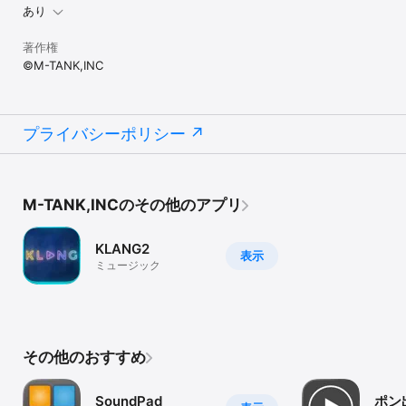
あり
著作権
©M-TANK,INC
プライバシーポリシー
M-TANK,INCのその他のアプリ
KLANG2
表示
ミュージック
その他のおすすめ
SoundPad
ポン