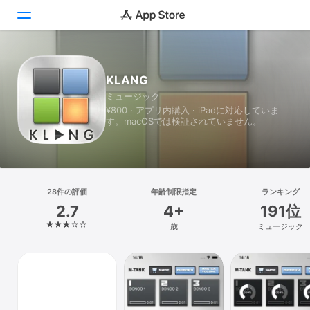
Today
KLANG
ミュージック
ゲーム
¥800 · アプリ内購入 · iPadに対応していま
す。macOSでは検証されていません。
アプリ
Arcade
検索
28件の評価
年齢制限指定
ランキング
2.7
4+
191位
プラットフォーム
歳
ミュージック
iPhone
iPad
Mac
Vision