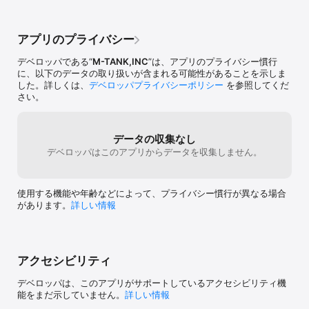
前をつけてセーブすれば何度でも呼び出し可能です

　　　（複数のセッティングが保存可能です）

アプリのプライバシー
効果音の数　なんと142種類

デベロッパである“
M-TANK,INC
”は、アプリのプライバシー慣行
《効果音の一例》

に、以下のデータの取り扱いが含まれる可能性があることを示しま
した。詳しくは、
デベロッパプライバシーポリシー
を参照してくだ
　　・Drum　kit

さい。
・リズムLoop

・クイズ効果音

データの収集なし
　　　　出題音、シンキング音、タイムオーバー音、正解音、不正
デベロッパはこのアプリからデータを収集しません。
解音、ファンファーレ、罰ゲーム音・・・など

・使える効果音

使用する機能や年齢などによって、プライバシー慣行が異なる場合
　　　　お知らせのチャイム、カウントダウン、ゴング、シンバ
があります。
詳しい情報
ル、爆発音、ピストル、アラーム、

エマージェンシーコール、○ピンポン、×ブー、ホイッスル、ドラ、
歓声、のど自慢の鐘・・・など

・和風

アクセシビリティ
　　　　つづみ、尺八、拍子木、合いの手（ヨーキン！、ヨーポ
ン！）・・・など
デベロッパは、このアプリがサポートしているアクセシビリティ機
能をまだ示していません。
詳しい情報