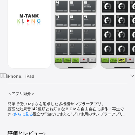
Watch
TV
iPhone、iPad
＜アプリ紹介＞

簡単で使いやすさを追求した多機能サンプラーアプリ。

豊富な効果音142種類とお好きなＢＧＭを自由自在に操作・再生で
きる、“仕事に役立つ”“遊びに使える”プロ使用のサンプラーアプリで
さらに見る
す。

《どんな時に使えるの？》

評価とレビュー