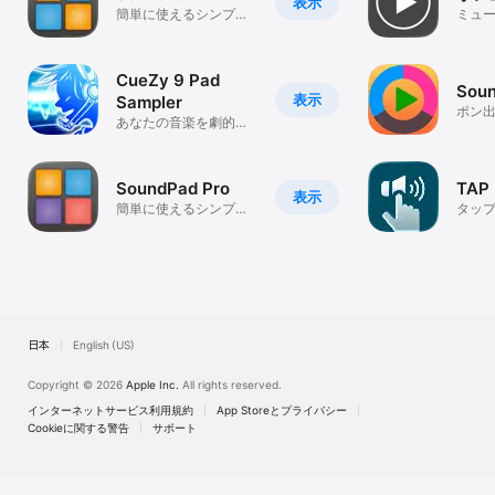
表示
簡単に使えるシンプル
ミュ
なサウンドプレイヤー
アプリ
CueZy 9 Pad
Sou
表示
Sampler
ポン
あなたの音楽を劇的に
演奏する！
SoundPad Pro
TAP 
表示
簡単に使えるシンプル
タップ
なサウンドプレーヤー
も効
（サンプラー）アプリ
日本
English (US)
Copyright © 2026
Apple Inc.
All rights reserved.
インターネットサービス利用規約
App Storeとプライバシー
Cookieに関する警告
サポート