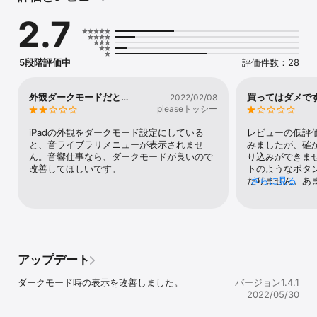
　　仕　事テレビ、ラジオ、舞台、イベント会場、結婚式場、プレ
2.7
ゼンテーションなど

　　学校行事　運動会、学芸会、式典、レクリエーションなど

5段階評価中
評価件数：28
　　遊　び　　誕生日、クリスマス、ホームパーティー、宴会など

《主な機能》　操作は簡単、一般の方でも手軽に使用できます

外観ダークモードだと…
買ってはダメで
2022/02/08
pleaseトッシー
・パットの数が16個、最大16音の同時再生が可能です

　・アプリには、すでに数多くの効果音が用意されています

iPadの外観をダークモード設定にしている
レビューの低評
　・アプリ内だけでなく、iTunesからもお好きな音楽、効果音の取
と、音ライブラリメニューが表示されませ
みましたが、確
り込みが可能です

ん。音響仕事なら、ダークモードが良いので
り込みができま
　・Loop素材に最適なLoop機能があります

改善してほしいです。
トのようなボタ
　・playモードは2種類

たりません。あ
さらに見る
[同時再生モード]

くことにしまし
　ＢＧＭを再生しながら効果音、ナレーションなどの同時再生がで
メです！
きます

　　　[シングル再生モード]

　再生したい効果音、ＢＧＭをカットイン再生できます

　・ボリュームは、全体の音量を調整するマスターフェーダーと16
アップデート
のパットそれぞれ独立した音量調整が付いてます

　　（同時再生モード時、ＢＧＭ・効果音・ナレーションなど個々
ダークモード時の表示を改善しました。
バージョン1.4.1
の音量調整に便利です）

2022/05/30
　・セーブ機能あり

　　　１度セットした音量、ループのＯＮ・ＯＦＦ、音の配列は名