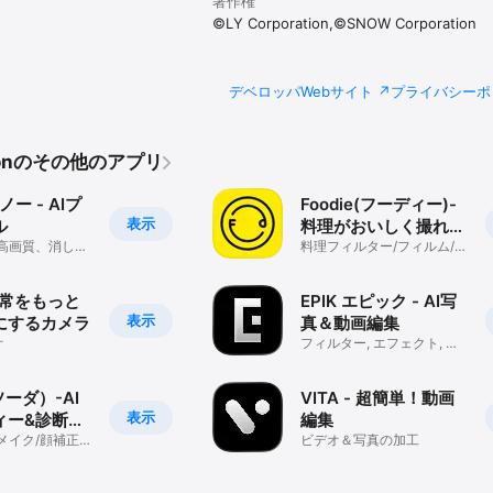
著作権
©LY Corporation,©SNOW Corporation
デベロッパWebサイト
プライバシーポ
tionのその他のアプリ
ノー - AIプ
Foodie(フーディー)-
表示
ル
料理がおいしく撮れる
、高画質、消しゴ
カメラ
料理フィルター/フィルム/
肌補正
画像加工
 日常をもっと
EPIK エピック - AI写
表示
にするカメラ
真＆動画編集
オ
フィルター, エフェクト, レ
タッチ, メイク, AI...
ソーダ）-AI
VITA - 超簡単！動画
表示
ィー&診断カ
編集
メイク/顔補正/
ビデオ＆写真の加工
画質モード