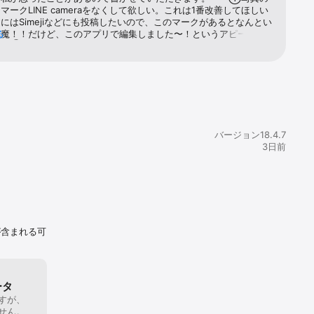
マークLINE cameraをなくして欲しい。これは1番改善してほしい
合せまでお送
にはSimejiなどにも投稿したいので、このマークがあるとなんとい
邪魔！！だけど、このアプリで編集しました〜！というアピールに
る
も。②ダウンロードがめんどい無料のフィルターや、スタンプをや
るのはありがたいのですが…ここからが問題！！自分で入れるので
勝手に入るようにしてほしいです。（もちろん課金の方はショップ
す。）③量産型的な感じのテキストの形増やしてほしい！！これを
私だけかもしれませんが、量産型加工がやりたいんです！！他の時
ありですね🙆‍♀️でも、違いがよくわからないかな？以上です！！個
ごめんなさい🙇‍♀️これからもお世話になります🙇‍♀️
バージョン18.4.7
3日前
が含まれる可
ータ
すが、
せん。