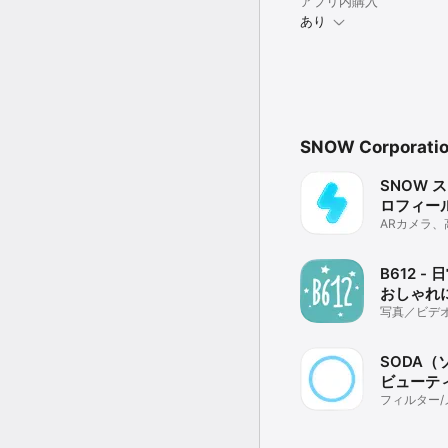
アプリ内購入
あり
SNOW Corpora
SNOW ス
ロフィー
ARカメラ
ム、クリア
B612 -
おしゃれ
写真／ビデ
SODA（
ビューテ
メラ
フィルター/
画質改善/高