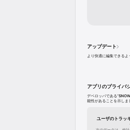
を使用しています。初回の
※不具合に関する内容の場
りください。

- 利用規約: https://terms
- 有料サービス利用規約: https
- プライバシーポリシー: https
アップデート
より快適に編集できるよ
アプリのプライバ
デベロッパである“
SNOW 
能性があることを示しま
ユーザのトラッ
次のデータは、他社