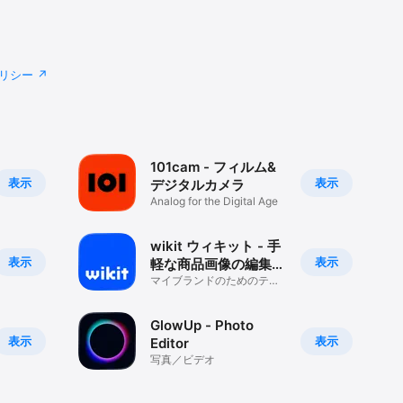
リシー
101cam - フィルム&
表示
表示
デジタルカメラ
Analog for the Digital Age
wikit ウィキット - 手
表示
表示
軽な商品画像の編集ツ
ール
マイブランドのためのテン
プレート＆デザインツール
GlowUp - Photo
表示
表示
Editor
写真／ビデオ