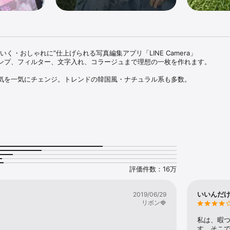
く・おしゃれに”仕上げられる写真編集アプリ「LINE Camera」

ンプ、フィルター、文字入れ、コラージュまで理想の一枚を作れます。

気を一気にチェンジ。トレンドの韓国風・ナチュラル系も多数。

ザインから季節イベントまで毎週更新。サンリオキャラクターズなど公式コラボ
など、ナチュラルに盛れるビューティー機能。

アウト。旅行・記念日のまとめに最適。

数）

広いフォントで写真をデザイン。

り抜き。合成も自由自在。

評価件数：16万


、対象の有料コンテンツや機能が使い放題に！

在のサブスクリプション期間が終了する24時間以内に自動的に更新され、各
いいんだけ
2019/06/29
ます。自動更新は、購入後に各アプリストアの設定からいつでも解除可能です
リボン🍓
くても、アプリの基本機能は無料でご利用いただけます。

=====================

私は、暇
は、スタンプやフレームなどのコンテンツを自動ダウンロード（無料）するために、
す。そこ