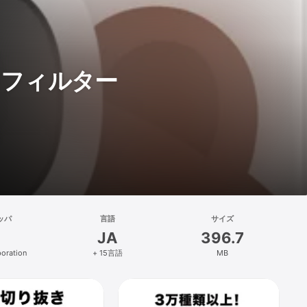
編集＆フィルター
ッパ
言語
サイズ
JA
396.7
oration
+ 15言語
MB