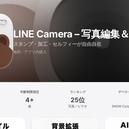
LINE Camera – 写真
スタンプ・加工・セルフィーが自由自在
無料 · アプリ内購入
年齢制限指定
ランキング
デベロ
4+
25位
歳
写真／ビデオ
SNOW Corp