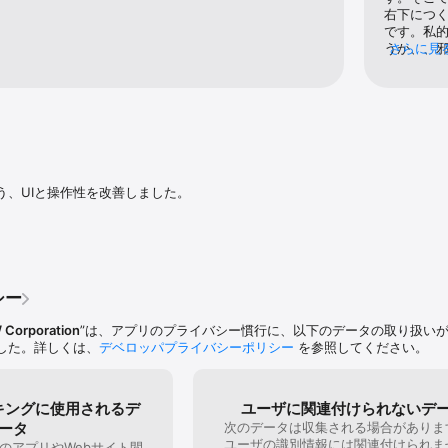
容量は約50MBになります。

右下につく
合は、iPhoneの機種とiOSバージョンを記載して、アプリ内の設定＞お問
です。私的
うか、、
さらに見
.snow.me/linecamera/terms

はいいか
://terms.snow.me/linecamera/paid

ってくれ
://terms.snow.me/linecamera/privacy
はなく、
でいいで
思うのは
に使うのは
人的な感想で
う、UIと操作性を改善しました。
シー
Corporation
”は、アプリのプライバシー慣行に、以下のデータの取り扱い
した。詳しくは、
デベロッパプライバシーポリシー
を参照してください。
キングに使用されるデ
ユーザに関連付けられないデ
ータ
次のデータは収集される場合がありま
ユーザの識別情報には関連付けられま
のアプリやWebサイト間