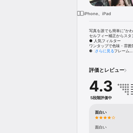
iPhone、iPad
写真を誰でも簡単に“かわい
セルフィー補正からスタ
● 人気フィルター

ワンタップで色味・雰囲
● スタンプ & フレーム

さらに見る
3万種類以上の可愛いデ
● ビューティー補正

小顔・美肌・明るさ調整
評価とレビュー
● コラージュ

複数写真をまとめてレイ
4.3
● 文字入れ（フォント多
見出し・手書き風など幅
● 切り取り & 背景削除

AIで人物やモノを自動切
5段階評価中
●LINE Cameraプレミアム
プレミアムに加入すると
プレミアムの購入時、現
面白い
アアカウントに請求され
※プレミアムを購入しな
================
面白い
※LINE Camera