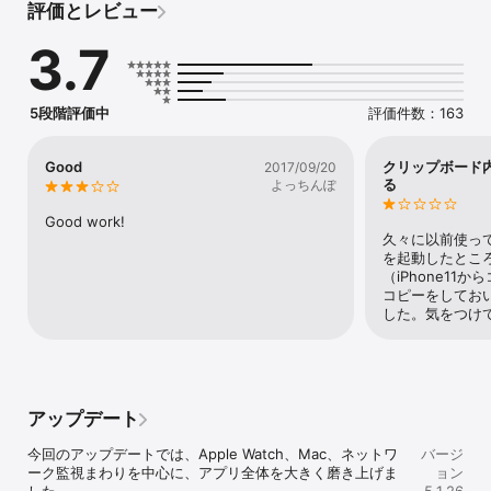
評価とレビュー
接続情報を分かりやすく確認できます。

3.7
主な機能:

- CPU / メモリ / ストレージ / バッテリー / サーマル監視

- Bluetooth、接続速度、セルラーバンドの確認

- 加速度計、ジャイロ、磁力計、気圧計、近接、カメラ、マイク、
5段階評価中
評価件数：163
スピーカーのテスト

- NFCの読み取り/書き込み、タグ保存、NDEF解析

- デバイス比較、世代タイムライン

Good
クリップボード
2017/09/20
- Apple Watch連携ウィジェットとvisionOS対応ARツール

る
よっちんぽ
- ローカルAIモデルの実行とパフォーマンス計測

Good work!
トラブルシューティング、検証、日常的な端末チェックを1つのアプ
久々に以前使って
リで行えます。
を起動したとこ
（iPhone11
コピーをしてお
した。気をつけ
アップデート
今回のアップデートでは、Apple Watch、Mac、ネットワ
バージ
ーク監視まわりを中心に、アプリ全体を大きく磨き上げま
ョン