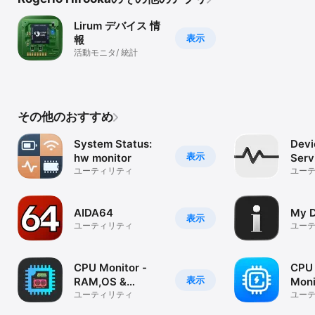
Lirum デバイス 情
表示
報
活動モニタ/ 統計
その他のおすすめ
System Status:
Devi
表示
hw monitor
Serv
ユーティリティ
ユー
AIDA64
My D
表示
ユーティリティ
ユー
CPU Monitor -
CPU 
表示
RAM,OS &
Moni
Battery
ユーティリティ
ユー