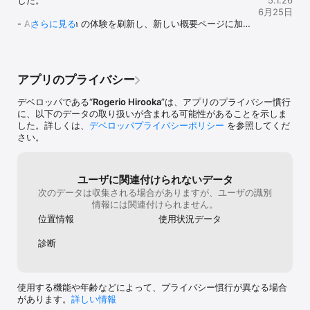
した。

5.1.26
6月25日
- Apple Watch の体験を刷新し、新しい概要ページに加え
さらに見る
て、CPU、メモリ、ストレージ、ネットワーク、バッテリ
ー、システム情報の専用ページを追加しました。

- Mac では、ストレージアナライザーに新しい検索体験を
追加し、ファイルを見つけやすくしたほか、クリーンアッ
アプリのプライバシー
プの信頼性とボリュームアクセスの復旧も改善しました。

- 接続速度のインターフェースを刷新し、表示をより見や
デベロッパである“
Rogerio Hirooka
”は、アプリのプライバシー慣行
すくし、ネットワークインターフェースの選択もより簡単
に、以下のデータの取り扱いが含まれる可能性があることを示しま
になりました。

した。詳しくは、
デベロッパプライバシーポリシー
を参照してくだ
- プレミアム機能を復元する際、購入の復元がより確実に
さい。
動作するようになりました。

- データ更新後のホーム画面の反映がより安定し、新しい
デバイスモデルへの対応も改善しました。
ユーザに関連付けられないデータ
次のデータは収集される場合がありますが、ユーザの識別
情報には関連付けられません。
位置情報
使用状況データ
診断
使用する機能や年齢などによって、プライバシー慣行が異なる場合
があります。
詳しい情報