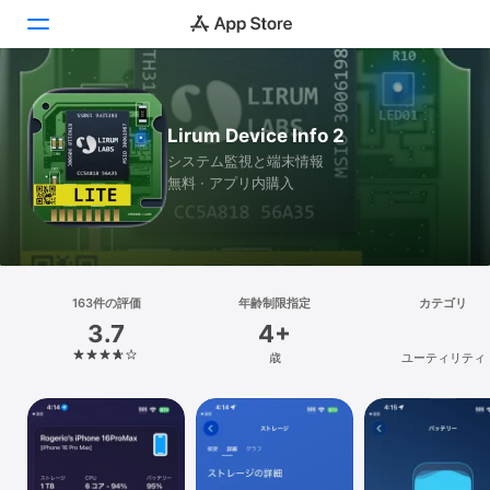
Today
Lirum Device Info 2
ゲーム
システム監視と端末情報
無料 · アプリ内購入
アプリ
Arcade
検索
163件の評価
年齢制限指定
カテゴリ
3.7
4+
プラットフォーム
歳
ユーティリティ
iPhone
iPad
Mac
Vision