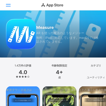
Today
Measure
AR を使った魔法のようなメジャー
ゲーム
無料 · iPadに対応しています。macOSでは検
証されていません。
アプリ
Arcade
検索
1.4万件の評価
年齢制限指定
カテゴリ
4.0
4+
プラットフォーム
歳
ユーティリティ
iPhone
iPad
Mac
Vision