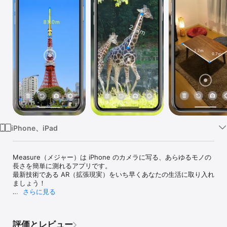
Watch
TV
iPhone、iPad
Measure（メジャー）は iPhone のカメラに写る、あらゆるモノの
長さを簡単に測れるアプリです。

最新技術である AR（拡張現実）をいち早くあなたの生活に取り入れ
ましょう！

さらに見る
◆「測りたい」その一瞬を逃さない

長さを測りたいとき、メジャーや定規を持っていなくて悔しい思い
をする日々は終わります。

評価とレビュー