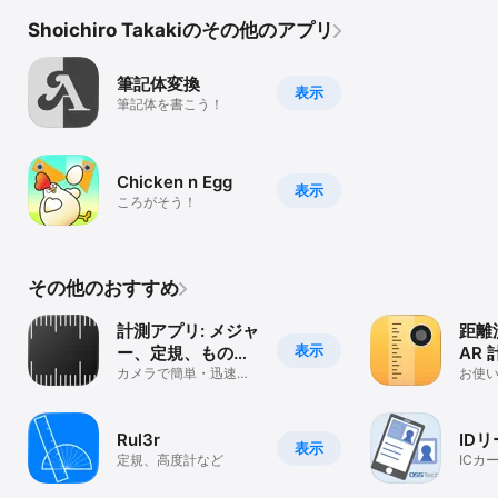
Shoichiro Takakiのその他のアプリ
筆記体変換
表示
筆記体を書こう！
Chicken n Egg
表示
ころがそう！
その他のおすすめ
計測アプリ: メジャ
距離測
表示
ー、定規、ものさ
AR
し、そして水平器
カメラで簡単・迅速に
お使い
測る
幅,距
Rul3r
ID
表示
定規、高度計など
ICカ