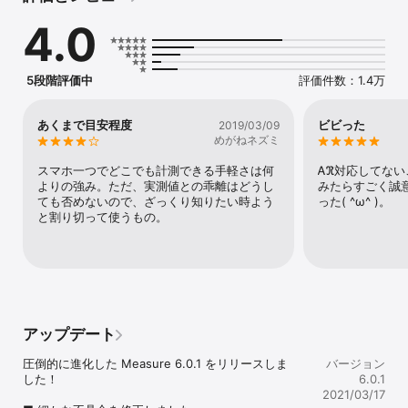
Measure が活躍するのは、このようなシーンです。

4.0
・ショッピング中に家具に一目惚れ、うちにこの家具入るかな！？

・このダンボールのサイズどれくらいだろう・・・いくらで宅配で
きるかな・・・

・うちの子また大きくなった？育ち盛りのお子様をこまめにチェッ
5段階評価中
評価件数：1.4万
ク！

・動物園で「パパー！キリンさんの首の長さっていくつ！？」と言
われたとき！

あくまで目安程度
ビビった
2019/03/09
めがねネズミ
そのほかにも、Measure をインストールしておけば、いつでもどこ
でもあらゆるモノの長さを知ることが出来ます。

スマホ一つでどこでも計測できる手軽さは何
Ꭺℜ対応してない
よりの強み。ただ、実測値との乖離はどうし
みたらすごく誠
◆圧倒的に正確

ても否めないので、ざっくり知りたい時よう
った( ^ω^ )。
本アプリは ARKit が公開された時からあり、日々改善を重ねてきま
と割り切って使うもの。
した。

その結果、他の追随を許さない最高の精度を持ったアプリとなって
います。

◆最新技術「AR（拡張現実）」をいち早く体験

近年目覚ましい成長を遂げている最新技術をいち早く生活に取り入
れましょう。

アップデート
本物の定規が「ぱっと」目の前に現れたような不思議な体験です。
圧倒的に進化した Measure 6.0.1 をリリースしま
バージョン
した！

6.0.1
2021/03/17