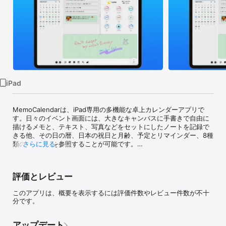
Watch
TV
iPad
MemoCalendarは、iPad専用の多機能な卓上カレンダーアプリで
す。日々のイベント画面には、大きなキャンバスに手書きで自由に
描けるメモと、テキスト、写真などをセットにしたノートを記録で
きる他、その日の暦、日本の祝日と月齢、予定とリマインダー、8種
類の天気予報を参照することが可能です。

さらに見る
MemoCalendarは、iPad専用の多機能な卓上カレンダーアプリで
す。日々のイベント画面には、大きなキャンバスに手書きで自由に
評価とレビュー
描けるメモと、テキスト、写真などをセットにしたノートを記録で
きる他、その日の暦、日本の祝日と月齢、予定とリマインダー、8種
このアプリは、概要を表示するには評価件数やレビュー件数が不十
類の天気予報を参照することが可能です。予定や記録したノートの
分です。
検索や誕生日のお祝いサービスなど、便利な機能もサポートしてい
ます。

アップデート