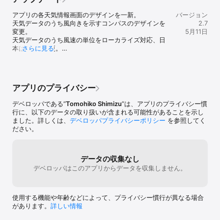
[ 横置きしたiPad画面に最適化したアプリです ]

iPadの大きな画面を活かして左側にカレンダー画面、右側にカレン
アプリの各天気情報画面のデザインを一新。

バージョン
ダーで選択したイベント画面、天気予報画面、手書きができるキャ
天気データのうち風向きを示すコンパスのデザインを
2.7
ンバス画面を表示します。

変更。

5月11日
天気データのうち風速の単位をローカライズ対応、日
[ 日にち毎に日本固有の暦、月齢を表示します ]

本はm/sに変更。

さらに見る
カレンダーの日にち毎に、日本固有の暦と六曜六機、日本の祝日、
天気データのうち気圧の単位をローカライズ対応、日
その日の月齢を表示します。

本はhPaに変更。

チャート図のデザインを一新。

[ 日にち毎に予定とリマインダーを表示します ]

その他細かな改良、バグフィックスを実施。
カレンダーの日にち毎に、その日の予定と、その日に達成予定のリ
アプリのプライバシー
マインダーを表示します。

デベロッパである“
Tomohiko Shimizu
”は、アプリのプライバシー慣
[ 誕生日をお祝いするサービスを用意しています ]

行に、以下のデータの取り扱いが含まれる可能性があることを示し
連絡先アプリと連携して、誕生日を迎えた方の名前と年齢、そして
ました。詳しくは、
デベロッパプライバシーポリシー
を参照してく
お祝いの花吹雪アニメーションを表示します。また、お祝いのサウ
ださい。
ンドを鳴らすオプションも用意しています。

[ 日にち毎の手書きのメモを描けます ]

データの収集なし
カレンダーの日にち毎に、大きなキャンバスにApple Pencilや指で
デベロッパはこのアプリからデータを収集しません。
手書きのメモを描くことができます。手書きのメモをコピーして別
の日にペーストすることも可能です。また、キャンバスの背景色を
変更できます。

使用する機能や年齢などによって、プライバシー慣行が異なる場合
[ 日にち毎にテキスト形式のメモと写真を添付できます ]

があります。
詳しい情報
手書きのメモに加えて、カレンダーの日にち毎に、テキスト形式の