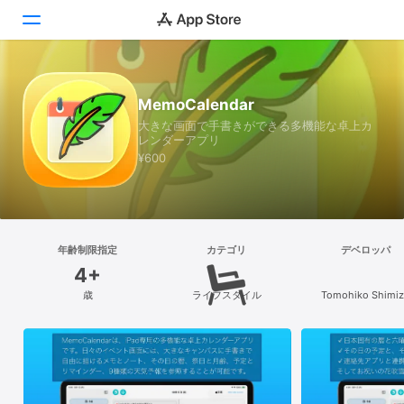
Today
MemoCalendar
大きな画面で手書きができる多機能な卓上カ
ゲーム
レンダーアプリ
¥600
アプリ
Arcade
検索
年齢制限指定
カテゴリ
デベロッパ
4+
プラットフォーム
歳
ライフスタイル
Tomohiko Shimiz
iPhone
iPad
Mac
Vision