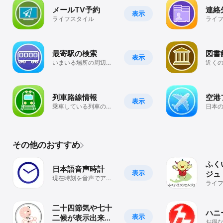
メールTV予約
連絡
表示
ライフスタイル
ライ
最寄駅の検索
図書
表示
いまいる場所の周辺に
近く
ある駅を検索、ルート
い本
案内
支援
列車路線情報
空港
表示
乗車している列車の路
日本
線情報を自動的に検索
もっ
るハ
その他のおすすめ
ふく
日本語音声時計
表示
ジュ
現在時刻を音声でアナ
ライ
ウンス
二十四節気や七十
ハニ
表示
二候が表示出来る
お得