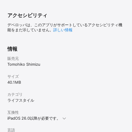
メモと写真を添付できます。

[ イベント(予定)の編集、検索、削除をサポートしています ]

アクセシビリティ
イベント画面に掲載されたイベント(予定)の編集、削除が可能で
す。また予定のタイトルを対象にしたイベント検索や、選択したイ
デベロッパは、このアプリがサポートしているアクセシビリティ機
ベントの過去と未来のイベントを検索できます。

能をまだ示していません。
詳しい情報
[ 今日の天気予報をサポートしています ]

イベント画面には、9種類 (今日の天気概況、今日の気温推移、今日
の湿度推移、今日の降水確率、10日間の気温推移、10日間の降水確
情報
率、10日間の降水量、10日間の積雪量)の天気予報をビジュアルなチ
ャート図で表示します。また、チャート図に雨や雪が降るアニメー
販売元
ションを表示するオプションを用意しています。

Tomohiko Shimizu
暑さ指数予測値の推移を表示するチャートを期間限定でサポートし
ます。「環境省熱中症予防情報サイト」からの提供情報を利用して
サイズ
います。なお、同機能は、日本国内でのみ利用できます。

40.1 MB
[ 様々な検索機能をサポートしています ]

カテゴリ
日々の予定や誕生日などの検索に加えて、手書きメモ、テキスト、
ライフスタイル
写真をセットにしたノートを一覧リスト形式とリアルタイムなキー
ワード検索で検索することができます。
互換性
iPadOS 26.0以降が必要です。
言語