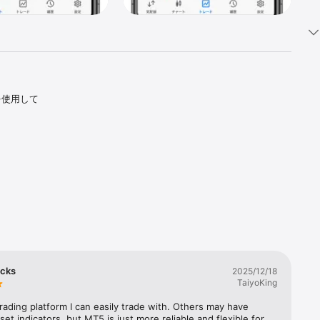


を使用して
ほとんどの
能するかを
ucks
2025/12/18
TaiyoKing
rading platform I can easily trade with. Others may have 
set indicators, but MT5 is just more reliable and flexible for 