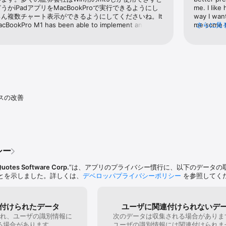
の性能やインディケータの設定

かiPadアプリをMacBookProで実行できるようにし
me. I like
ャートを表示（iPad版MetaTrader 5）

ん複数チャート表示ができるようにしてくださいね。It 
way I want
格やチャート上のSLやTPの値の一覧の為のトレードレベル

 MacBookPro M1 has been able to implement an 
me some ti
さらに見
ader 5の注文や取引履歴、メール、ニュース、ジャーナルを表示するインフォメー
 Mac.Many securities companies are too stressed 
became my
y use Wi-5 forin.Please allow the iPad app to be 
anymore.Bu
okPro.Of course, let me see multiple charts.
the neck. 
くのデータを配信

It’s much 
全で迅速なチャット、グループチャットとチャンネルの作成

ityサービスやプラットフォームデスクトップからのプッシュ通知サポート

スの改善
クローリングとスケーリングによる相場のインタラクティブチャート

テクニカルインディケータ

ト：ライン、チャンネル、図形とギャンツール、フィナボッチとエリオット

15, M30, H1, H4, D1, W1 ,MN

ーチャート、ローソク足チャート、ラインチャート

シー
ダウンロードして、金融市場で取引しましょう。

uotes Software Corp.
”は、アプリのプライバシー慣行に、以下のデータの
とを示しました。詳しくは、
デベロッパプライバシーポリシー
を参照してく
るには、MetaTrader 5取引プラットフォームのサーバコンポーネントを
ー）と別途契約を結ぶことで、実際の取引口座を開設する必要があります。
ソフトウェア会社であり、金融サービスを提供していません。同社は金融会社が管
プラットフォームサーバやデータベースにアクセスすることもできません。
付けられたデータ
ユーザに関連付けられないデ
れ、ユーザの識別情報に
次のデータは収集される場合がありま
る場合があります。
ユーザの識別情報には関連付けられま