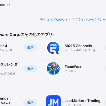
es Ltd
デベロッパWebサイト
プライバシーポリシー
ftware Corp.のその他のアプリ
er 4
MQL5 Channels
表示
クニカル分析
ソーシャルネットワーキン
グ
s FXカレンダ
TeamWox
表示
ビジネス
のための経済イ
endar,
JustMarkets Trading
表示
& News
ファイナンス