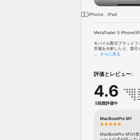
iPhone、iPad
MetaTrader 5 i
モバイル取引プラットフ
市場を分析したり、取引
さらに見る
リスク警告: 当社プロ
個人投資家の口座の資金
理解しているかどうか、
評価とレビュー
取引

4.6
• リアルタイムの金融商品
• 指値・逆指値を含む、
• マーケットデプス(Level I
5段階評価中
• 全てのタイプの取引操作
• 完全な取引履歴

MacBookPro M1
利便性

• 高速のチャート動作

MacBookPro M1
• チャートのカラー設定

ったと公式が謳ってい