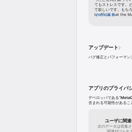
• チャートオブジェクト
てもストレスです。どう
• 1つのウィンドウで4つのチ
て欲しいです。もちろ
• 指値・逆指値注文の価
is official that the
さらに見る
• iPad版MetaTr
iPhone, iPad app in
ドウ

because they can onl
• サウンド通知

carried out in MacBo
• 経済ニュース―毎日多
• 他のトレーダーとの安
• MQL5.commun
アップデート
テクニカル分析

バグ修正とパフォーマン
• リアルタイムでのス
• 30の最も人気のある
• 24の分析オブジェク
• ９種類の時間足：M1, M5, M
• ３種類のチャート：バ
アプリのプライバ
MetaTrader 5を
デベロッパである“
MetaQ
含まれる可能性があるこ
実際の資金を使って取引す
した金融会社（ブローカ
MetaQuotes社は
MetaTrader 5
ユーザに関連
次のデータは収集さ
関連付けられ