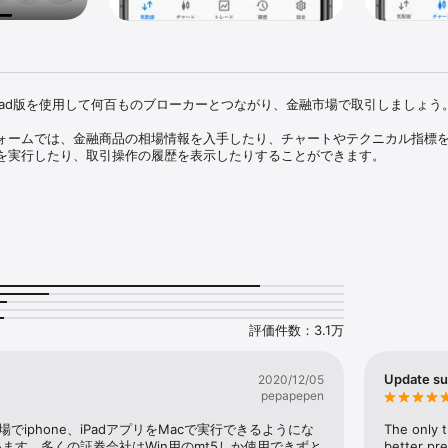
Phone/iPad版を使用して何百ものブローカーとつながり、金融市場で取引しましょう。
ォームでは、金融商品の相場情報を入手したり、チャートやテクニカル指標
を実行したり、取引操作の履歴を表示したりすることができます。

グラムには、急速に資金を失うリスクが高い実際の取引を伴う場合があります。
は、金融商品取引によって失われます。さまざまな金融商品がどのように機
そして資金を失うリスクが高いかどうかを検討する必要があります。

の相場

豊富な取引注文

I)

評価件数：3.1万


Update s
2020/12/05
pepapepen
の登場でiphone、iPadアプリをMacで実行できるようにな
The only t
ます。多くの証券会社はWin用のmt5しか使用できずと
better pre