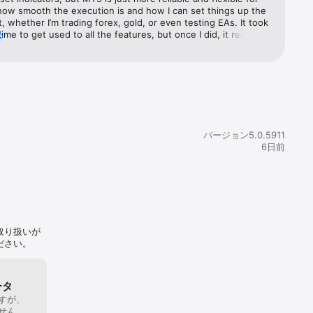
 how smooth the execution is and how I can set things up the 
, whether I’m trading forex, gold, or even testing EAs. It took 
me to get used to all the features, but once I did, it really 
る
ションウィン
 go-to. I don’t even bother opening other platforms 
t after the update days ago, setting of TP and SL is a pain in 
It’s so bothersome! Please revert it to just moving the lines. 
easier!
バージョン5.0.5911
6日前
取り扱いが
ださい。
インストール
理する
ータ
すが、
せん。