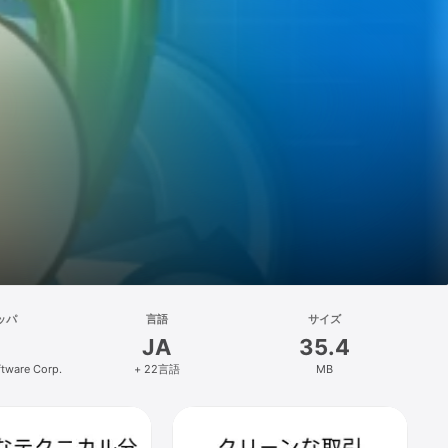
ッパ
言語
サイズ
JA
35.4
tware Corp.
+ 22言語
MB