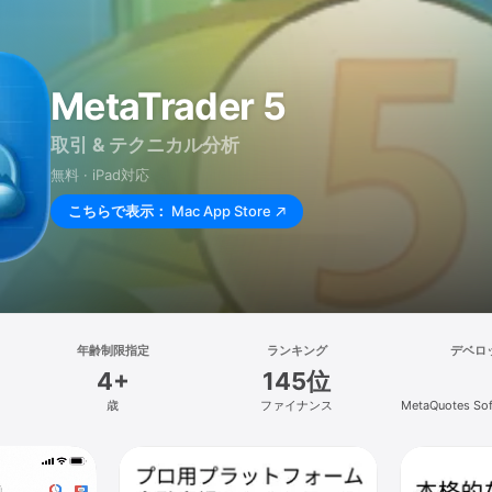
MetaTrader 5
取引 & テクニカル分析
無料 · iPad対応
こちらで表示：
Mac App Store
年齢制限指定
ランキング
デベロ
4+
145位
歳
ファイナンス
MetaQuotes Sof