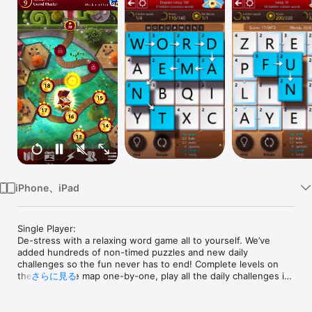
Watch
TV
iPhone、iPad
Single Player:

De-stress with a relaxing word game all to yourself. We’ve 
added hundreds of non-timed puzzles and new daily 
challenges so the fun never has to end! Complete levels on 
the adventure map one-by-one, play all the daily challenges in 
さらに見る
a given month to earn badges, or try Quick Play to jump right 
into your favorite difficulty mode. Some of our top players 
have reached up to level 300, how far can you get? 
