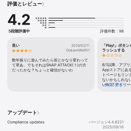
評価とレビュー
Multiplayer:

4.2
Why play against one person in a turn when you can play 
against thousands at once? Wordament® is a real-time 
continuous word tournament.  Players compete on the same 
board with everyone at once. Rounds offer challenges such as 
5段階評価中
評価件数：98
two- and three-letter tiles, themed words, speed rounds and 
more. You can be a champion in many ways: find the most 
words possible, earn the best score, find the longest words, 
良い
「Play!」ボタ
2019/02/11
best your Frenemies, or beat your top score. How you win is 
ラッシュする
OokamiWolf01
up to you.

数年振りに遊んでみたら前とかなり変わって
Wordament tracks your progress by maintaining rich statistics 
8/1以降、アプ
て草あ、でもそれはSNAP ATTACK(？)の方
about your gameplay including your best word found, total 
Appストアにあ
だったかな？ちょっと確信がないわ
score, best word count, first place finishes and more. 
トページもリン
Leaderboards show you who's rocking it for the day, hour and 
ないかもしれな
overall. Climb the ranks and earn achievements and bragging 
い8/27 デイ
さらに見る
rights along the way.  Will you be our next champion?

セーブデータが
ンクも切れたま
Xbox Live Support:

るんだからなん
Sign in with your Microsoft account to earn Xbox Live 
achievements and save your progress in the cloud across all 
アップデート
your Apple devices.

Compliance updates
バージョン4.4.8221
You can now get the Microsoft Wordament Premium 
2025/09/16
Subscription for $1.99 per Month or $9.99 per Year. With 