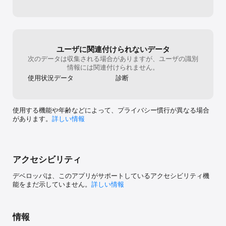
https://www.microsoft.com/en-us/privacy/privacystatement) ク
ロスプラットフォーム プレイには、Microsoft アカウントの登録が
必要です。 ゲームではアプリ内購入が提供されています。 永続的な
インターネット接続が必要です。 機能、オンライン サービス、およ
びシステム必要条件は、国によって異なることがあり、時間の経過
ユーザに関連付けられないデータ
次のデータは収集される場合がありますが、ユーザの識別
情報には関連付けられません。
使用状況データ
診断
使用する機能や年齢などによって、プライバシー慣行が異なる場合
があります。
詳しい情報
アクセシビリティ
デベロッパは、このアプリがサポートしているアクセシビリティ機
能をまだ示していません。
詳しい情報
情報