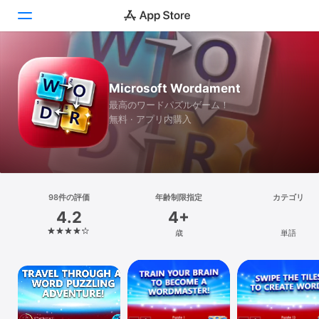
Today
Microsoft Wordament
ゲーム
最高のワードパズルゲーム！
無料 · アプリ内購入
アプリ
Arcade
検索
98件の評価
年齢制限指定
カテゴリ
4.2
4+
プラットフォーム
歳
単語
iPhone
iPad
Mac
Vision