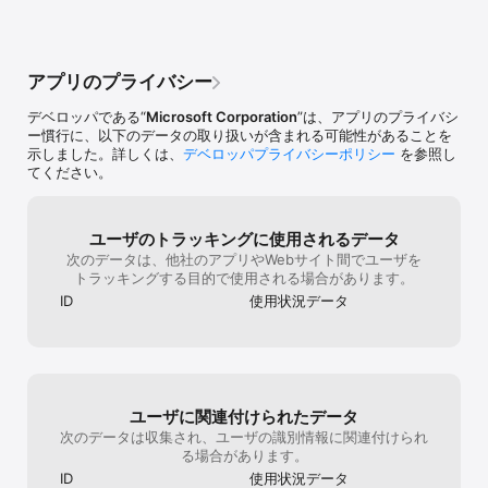
Premium Subscription you get these great features:

• No Advertisements

• More coins for completing Daily Challenges

• Double experience points in all game modes

アプリのプライバシー
• NOTE: this will not grant Premium on other platforms

Payment will be charged to your iTunes Account on 
デベロッパである“
Microsoft Corporation
”は、アプリのプライバシ
confirmation of purchase. Subscription automatically renews 
ー慣行に、以下のデータの取り扱いが含まれる可能性があることを
monthly or annually depending on the subscription type 
示しました。詳しくは、
デベロッパプライバシーポリシー
を参照し
purchased. Payment will be charged to your iTunes Account 
てください。
within 24-hours prior to the end of the current period ($1.99 
monthly, or $9.99 annually, depending on the subscription 
type purchased). You can turn off auto-renewal by going to 
your Account Settings after purchase. If auto-renewal is 
ユーザのトラッキングに使用されるデータ
turned off at least 24-hours before the end of the current 
次のデータは、他社のアプリやWebサイト間でユーザを
period, you will not be charged for the next period. All 
トラッキングする目的で使用される場合があります。
cancellations will take effect at the end of the current period.

ID
使用状況データ
For more information visit: 
https://aka.ms/wordamentiossupport/

© Microsoft 2025. All Rights Reserved. Microsoft、Microsoft 
Casual Games、製品ロゴ、Wordament、Wordament ロゴは、
ユーザに関連付けられたデータ
Microsoft グループ企業各社の商標です。 他のすべての商標は、そ
れぞれの所有者の財産です。 プレイするには、Microsoft サービス
次のデータは収集され、ユーザの識別情報に関連付けられ
規約とプライバシーに関する声明に同意する必要があります。 
る場合があります。
(https://www.microsoft.com/en-us/servicesagreement, 
ID
使用状況データ