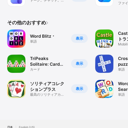
トーク。チャット。コ
ファ
ラボレーション
クラウ
その他のおすすめ
Castl
Word Blitz ･
表示
トラ
単語
Mobi
新し
TriPeaks
Cros
表示
Solitaire: Card
puzz
Game
カード
単語
ソリティアコレク
Word
表示
ションプラス
Sear
最高のソリティアカー
単語
ドゲームをプレイ
日本
English (US)