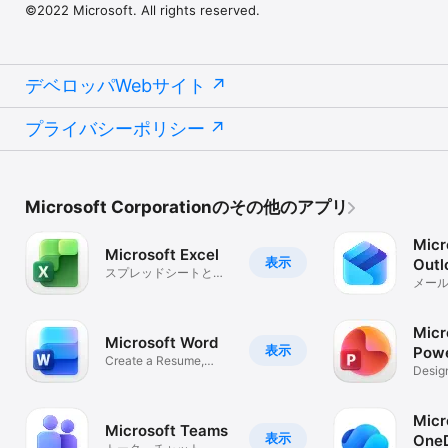
©2022 Microsoft. All rights reserved.
デベロッパWebサイト
プライバシーポリシー
Microsoft Corporationのその他のアプリ
Micr
Microsoft Excel
表示
Outl
スプレッドシートとデ
メー
ータ分析
Micr
Microsoft Word
表示
Powe
Create a Resume,
Desig
Essay or PDF
Prese
Micr
Microsoft Teams
表示
OneD