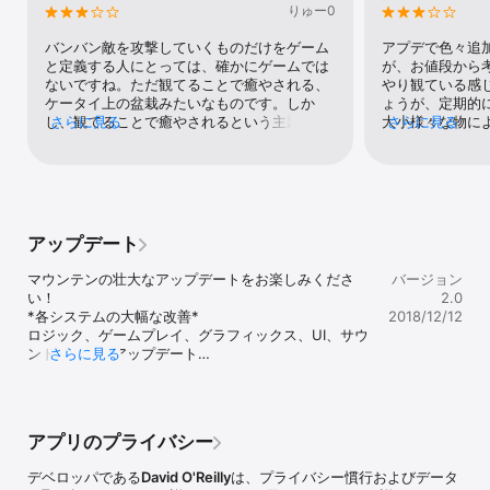
りゅー0
「美しい」 

- リズ・オハネシアン（LA Weekly）

バンバン敵を攻撃していくものだけをゲーム
アプデで色々追
と定義する人にとっては、確かにゲームでは
が、お値段から
「美しい」 

ないですね。ただ観てることで癒やされる、
やり観ている感
- アンドリュー・ウェブスター（The Verge）

ケータイ上の盆栽みたいなものです。しか
ょうが、定期的
し、観てることで癒やされるという主題から
さらに見る
大小様々な物に
さらに見る
「美しい」 

すると、電池消費が多いというのは致命的欠
ます(手動やあ
- アリス・オコナー（RockPaperShotgun） 

陥です。ケータイの電池の寿命は、使用した
可能)その時点
トータルの電力に依ります。ガンガン電池の
指してる人はイ
「美しい」 

寿命を減らされたらたまりませんね。
そして、アプデ
- ジョセフ・バーンスタイン（Buzz Feed）

山は死にます。
いますが、長く
アップデート
「美しい」 

持って育ててい
- キャメロン・Kunzelman（Paste Magazine）

が削がれるんじ
マウンテンの壮大なアップデートをお楽しみくださ
バージョン
化を持たせるた
い！

2.0
「美しい」 

り死んだりする
*各システムの大幅な改善*

2018/12/12
- ジョセフ・ルレイ（Touch Arcade）
ると妥当なお値
ロジック、ゲームプレイ、グラフィックス、UI、サウ
一回くらい眺め
ンドの多くのアップデート

さらに見る
れませんね。好
 - 通知の停止、山の即死を修正

よ。
 - 新しいインタラクティブシステムの触覚フィードバ
ック

 - 新しいデバイスへの多くのUI +テキスト修正

アプリのプライバシー
 - 共有ボタンの改善

 - 異なる山のタイプ

デベロッパである
David O'Reilly
は、プライバシー慣行およびデータ
 - 改良された山の形と外観
