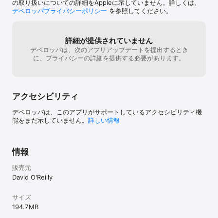
の取り扱いについての詳細をAppleに示していません。詳しくは、
 - 新しい色補正システム

デベロッパプライバシーポリシー
を参照してください。
 - 新しい雲の表現と改訂された環境効果

 - すべてのシェーダの改善と最適化

 - フローラシステムを修正、より多くの樹木や植物を
より良い配置で生成

詳細が提供されていません
 - 樹木および植物の品種の追加、植物および樹木の動
デベロッパは、次のアプリアップデートを提出するとき
作の改良

に、プライバシーの詳細を提供する必要があります。
 - 鳥と蝶の追加+ホタルの改良

 - 音楽キーボードは格納可能な要素になりました

 - アーティファクトとシ​​ークレットモードの追加

 - 多くの詳細な修正、最適化
アクセシビリティ
デベロッパは、このアプリがサポートしているアクセシビリティ機
能をまだ示していません。
詳しい情報
情報
販売元
David O'Reilly
サイズ
194.7 MB