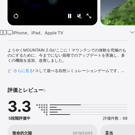
Watch
TV
iPhone、iPad、Apple TV
ようやくMOUNTAIN 2.0がここに！マウンテンでの体験を究極のも
のにするために、今までにない規模でのアップデートを実施し、多
くの機能を追加、改善しました。

とてもリラックスして遊べる自然シミュレーションゲームです。こ
さらに見る
こで山としての日々を過ごしてください。あなただけの山があり、
好きな時に訪れて、触れて、あなたの心がさまようままにしてくだ
さい。

評価とレビュー
特徴

3.3
・App内の課金なし

・時間が経過する

・自然物が育ち、死ぬ

・自然の意思で動く

5段階評価中
評価件数：68
33カ国で1位のベストセラーRPG。 MountainはApple TVと自動的
に同期します。

致命的欠陥
妥当
2019/02/05