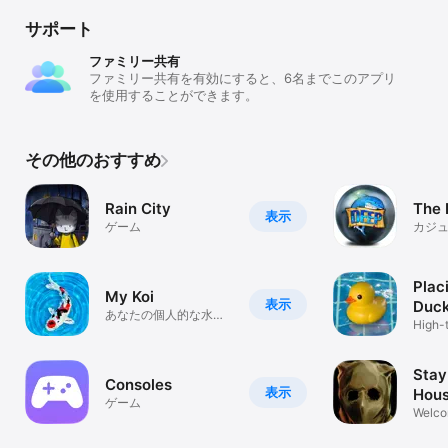
サポート
ファミリー共有
ファミリー共有を有効にすると、6名までこのアプリ
を使用することができます。
その他のおすすめ
Rain City
The 
表示
ゲーム
カジ
Plac
My Koi
表示
Duck
あなたの個人的な水中
High-
オアシス
sim
Stay
Consoles
表示
Hou
ゲーム
Welco
new 