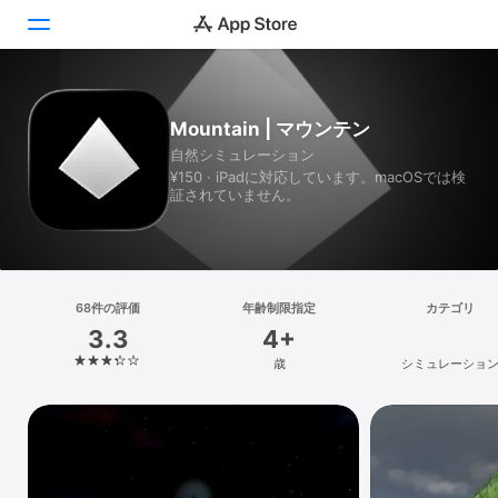
Today
Mountain | マウンテン
自然シミュレーション
ゲーム
¥150 · iPadに対応しています。macOSでは検
証されていません。
アプリ
Arcade
検索
68件の評価
年齢制限指定
カテゴリ
3.3
4+
プラットフォーム
歳
シミュレーショ
iPhone
iPad
Mac
Vision