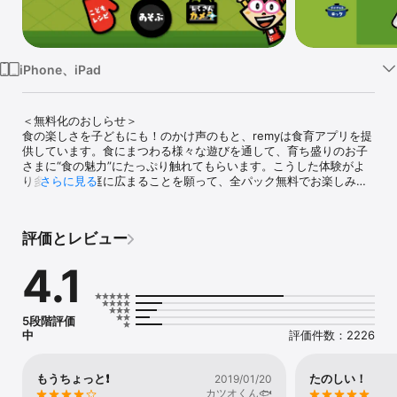
Watch
TV
iPhone、iPad
＜無料化のおしらせ＞

食の楽しさを子どもにも！のかけ声のもと、remyは食育アプリを提
供しています。食にまつわる様々な遊びを通して、育ち盛りのお子
さまに“食の魅力”にたっぷり触れてもらいます。こうした体験がよ
り多くのご家庭に広まることを願って、全パック無料でお楽しみ頂
さらに見る
けるようになりました。ぜひご家族でこのアプリを楽しんで頂けれ
ば幸いです。

評価とレビュー
◎本アプリについて

「Mrs.remyのタッチフード」は、“食育”と“知育”をエンターテイメ
4.1
ントで融合させた、あたらしい子供向けアプリです。食にまつわる
様々な“遊び”を通して、お子様の想像力や、考える力、そして豊か
な心を育てます。

アプリで遊んだ後は、知的好奇心が刺激され、ご家庭のキッチンや
5段階評価
食卓で実践したくなる。そんなリアルの体験も含めて、親子でいっ
中
評価件数：2226
しょにお楽しみいただけます。

◎Mrs.remy（ミセス・レミー）とは

もうちょっと❗️
たのしい！
2019/01/20
ナビゲーターをつとめるのは、料理愛好家・平野レミの口から生ま
カツオくん🐟