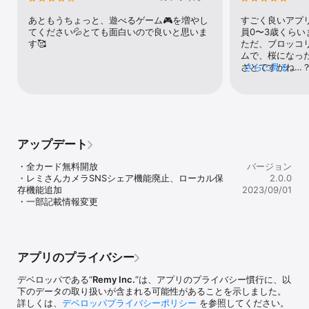
れたキャラクター、Mrs.remy。LINEスタンプで人気沸騰し、お料
理サイトremyの広報部長もつとめる女の子です。「タッチフード」
あともうちょっと、遊べるゲーム🎮を増やし
すごく良いアプ
では、平野レミの声をのせ、元気に活躍してくれますよ。

てください💦とても面白いので良いと思いま
員0〜3歳くらい
す🥰
ただ、ブロッコ
◎子供向けレシピも

ムで、桜になっ
アプリ・トップ画面のリンクから、「こどもレシピ」もお楽しみい
ざとですかね…
さらに見る
ただけます。火も包丁も使わない、子供だけで作れるレシピなの
も、食材が飛び
で、お子様の初めてのお料理づくりにぴったり。作って楽しい、食
です笑💦それ
べておいしい。そんな体験を実現します。

いですが🙏
◎開発はKOO-KI

「タッチフード」の開発に協力してくれたのは、大ヒット知育アプ
アップデート
リ、Mr.shapeの「タッチカード」「ワークワーク」の生みの親、
KOO-KIです。子供心をつかんで離さない絵、音、仕掛けは「タッチ
・全カード無料開放

バージョン
フード」でもふんだんに取り入れました。大人でも楽しめるような
・レミさんカメラSNSシェア機能廃止、ローカル保
2.0.0
発見や驚きを、ぜひ体感してみてくださいね。
存機能追加

2023/09/01
・一部記載情報変更
アプリのプライバシー
デベロッパである“
Remy Inc.
”は、アプリのプライバシー慣行に、以
下のデータの取り扱いが含まれる可能性があることを示しました。
詳しくは、
デベロッパプライバシーポリシー
を参照してください。