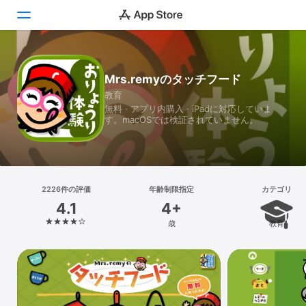
Today
Mrs.remyのタッチフード
教育
ゲーム
無料 · アプリ内購入 · iPadに対応していま
す。macOSでは検証されていません。
アプリ
Arcade
検索
2226件の評価
年齢制限指定
カテゴリ
4.1
4+
プラットフォーム
歳
教育
iPhone
iPad
Mac
Vision