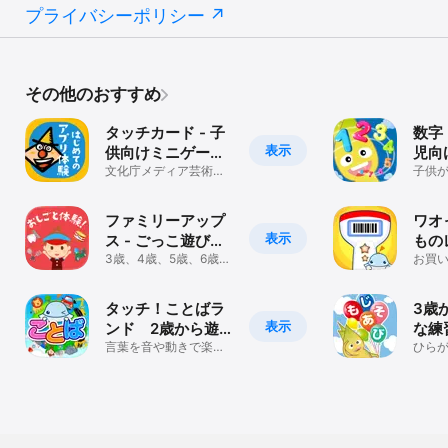
プライバシーポリシー
その他のおすすめ
タッチカード - 子
数字
表示
供向けミニゲーム
児向
満載・知育アプリ
文化庁メディア芸術祭
リ！
子供
受賞、広告なし、2歳〜
勉強
6歳に大人気！
集！
ファミリーアップ
ワオ
表示
ス - ごっこ遊びで
もの
こどもの知育
3歳、4歳、5歳、6歳向
お買
け知育アプリ おしごと
屋さ
体験ゲーム
子供
タッチ！ことばラ
3歳
表示
ンド 2歳から遊
な練
べる言葉を育む子
言葉を音や動きで楽し
リで
ひら
くをおぼえよう！
書き
供向けアプリ
向け