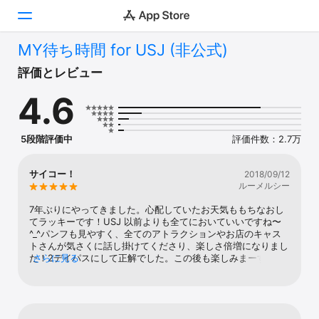
MY待ち時間 for USJ (非公式)
Today
評価とレビュー
4.6
ゲーム
アプリ
5段階評価中
評価件数：2.7万
Arcade
サイコー！
2018/09/12
ルーメルシー
検索
7年ぶりにやってきました。心配していたお天気ももちなおし
プラットフォーム
てラッキーです！USJ 以前よりも全てにおいていいですね〜
^_^パンフも見やすく、全てのアトラクションやお店のキャス
iPhone
トさんが気さくに話し掛けてくださり、楽しさ倍増になりまし
た！2デイパスにして正解でした。この後も楽しみまーす(^-
さらに見る
iPad
^)v
Mac
Vision