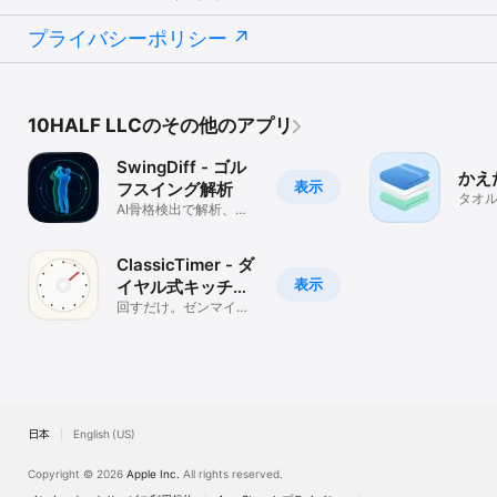
プライバシーポリシー
10HALF LLCのその他のアプリ
SwingDiff - ゴル
かえ
表示
フスイング解析
タオ
AI骨格検出で解析、お
タイ
手本と比較して採点
ClassicTimer - ダ
表示
イヤル式キッチン
タイマー
回すだけ。ゼンマイ式
の心地よいタイマー
日本
English (US)
Copyright © 2026
Apple Inc.
All rights reserved.