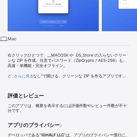
iPhone
iPad
Mac
Vision
Mac
Watch
TV
右クリックひとつで、__MACOSX や .DS_Store の入らないクリー
ンな ZIP を作成。任意でパスワード（ZipCrypto / AES-256）も。
高速・単機能・完全オフライン。

どこでも“ゴミなし”で開ける、クリーンな ZIP を作るアプリです。

さらに見る
macOS の Finder で圧縮すると、__MACOSX・.DS_Store・._* と
いったシステム固有の隠しファイルが一緒に入り、Windows や 
評価とレビュー
Linux では「ゴミ」として見えてしまいます。NeatZip は ZIP をゼ
ロから組み立て、あなたが選んだファイルだけを追加します。だか
このアプリは、概要を表示するには評価件数やレビュー件数が不十
ら「後から掃除する」のではなく、最初からクリーンです。

分です。
最初からクリーン

__MACOSX・.DS_Store・._*（AppleDouble）を、そもそも書き込
アプリのプライバシー
みません。ZIP の中身は Finder で見えるファイルそのまま。余計な
ものは一切入りません。

デベロッパである“
10HALF LLC
”は、アプリのプライバシー慣行に、