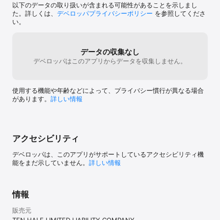
以下のデータの取り扱いが含まれる可能性があることを示しまし
右クリック / ドラッグ&ドロップ

た。詳しくは、
デベロッパプライバシーポリシー
を参照してくださ
Finder でファイルやフォルダを右クリックして「Clean ZIP with 
い。
NeatZip…」を選ぶか、ウインドウにドロップするだけ。ワンステッ
プで完了します。

データの収集なし
任意のパスワード

必要なときはパスワードを設定できます。互換性重視の 
デベロッパはこのアプリからデータを収集しません。
ZipCrypto（Windows でダブルクリックで開ける）か、強力な 
AES-256 を選べます。

使用する機能や年齢などによって、プライバシー慣行が異なる場合
高速

があります。
詳しい情報
並列圧縮により、標準の Finder 圧縮よりも体感で速く、どこでも
開ける標準的な ZIP を生成します。

圧縮専用（解凍機能はありません）

NeatZip は ZIP を「作る」ためのアプリです。ZIP の解凍（展開）
アクセシビリティ
機能はありません。圧縮に特化したツールであり、展開ツールでは
ありません（macOS なら ZIP はダブルクリックで展開できま
デベロッパは、このアプリがサポートしているアクセシビリティ機
す）。

能をまだ示していません。
詳しい情報
単機能・プライバシー重視

NeatZip は、ひとつのことだけをきちんとやります。アカウント不
情報
要・ログイン不要・データ収集なし。完全オフラインで動作し、フ
ァイルがお使いのパソコンの外に出ることはありません。

販売元
サポート: https://10half.jp/neatzip/support.html

TEN HALF LIMITED LIABILITY COMPANY