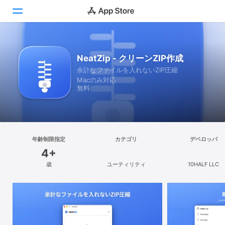
見つける
NeatZip - クリーンZIP作成
余計なファイルを入れないZIP圧縮
Arcade
Macのみ対応
無料
創作する
仕事する
楽しむ
年齢制限指定
カテゴリ
デベロッパ
4+
開発する
歳
ユーティリティ
10HALF LLC
カテゴリ
検索
プラットフォーム