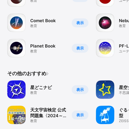
教育
ユー
Comet Book
Nebu
表示
教育
教育
Planet Book
PF-L
表示
教育
ユー
その他のおすすめ
星どこナビ
星空
表示
教育
不思
空を
天文宇宙検定 公式
ぐるぐ
表示
問題集〈2024～
型
2025年版〉
教育
ZEIS
プラネ