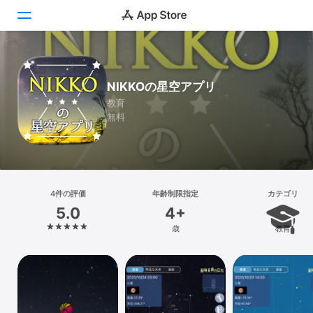
Today
NIKKOの星空アプリ
ゲーム
教育
無料
アプリ
Arcade
検索
4件の評価
年齢制限指定
カテゴリ
5.0
4+
プラットフォーム
歳
教育
iPhone
iPad
Mac
Vision