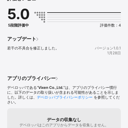
を変えれば、星々と人間の交流の物語であると言っております。も
5.0
しそうだとすれば、天に通じる日光の地に、人々は星を散りばめた
のかもしれません。

◎オリオン座と日光の社寺

5段階評価中
評価件数：4
世界遺産日光の社寺（しゃじ）が鎮座（ちんざ）する山内（さんな
い）は、１６３４年から徳川３代将軍家光によって大改造されまし
たが、日光二荒山神社本社（にっこうふたらさんじんじゃほんし
アップデート
ゃ）を３歩北の方へ移動させた意味不明の工事を行いました。しか
し、オリオン座という視点からその意図が見えてきました。オリオ
若干の不具合を修正しました。
バージョン1.0.1
ン座の中で最も目立つ重要な星は、二つの１等星とオリオンの三ツ
1月28日
星です。これらに対応する建造物が、１等星の位置に本宮神社（ほ
んぐうじんじゃ）と滝尾神社（たきのおじんじゃ）、さらに「三つ
星」の中心星の位置に日光二荒山神社本殿（にっこうふたらさんじ
んじゃほんでん）、次に「三つ星」のうち、外側の二つの星の位置
には、日光東照宮奥社宝塔（にっこうとうしょうぐうおくしゃほう
アプリのプライバシー
とう）と家光廟大猷院奥院宝塔（いえみつびょうたいゆういんおく
いんほうとう）で、家康と家光の墓となります。意味不明の工事
デベロッパである“
Vixen Co.,Ltd.
”は、アプリのプライバシー慣行
は、より完璧なオリオン座にするための微調整だったのかもしれま
に、以下のデータの取り扱いが含まれる可能性があることを示しま
せん。

した。詳しくは、
デベロッパプライバシーポリシー
を参照してくだ
さい。
では、なぜオリオン座なのか。皆様、神門（カムド）をご存じでし
ょうか。神の門と書き天と地を結ぶ扉とも言われています。流れ星
は、神が扉を開けた時の木洩れ日です。世界遺産日光の社寺が鎮座
データの収集なし
する山内（さんない）にオリオン座を形成することで、日光は江戸
デベロッパはこのアプリからデータを収集しません。
幕府にとって祈りの場、だったのでしょう。