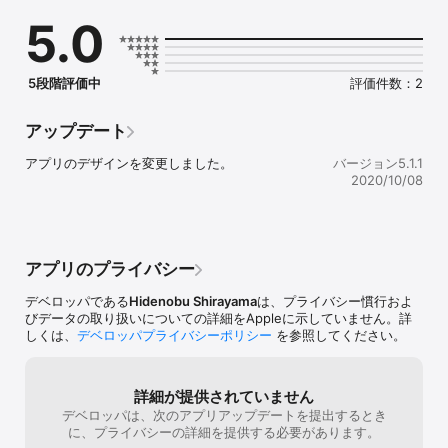
--------------------

5.0
◎主な機能

--------------------

●アプリからいつでも予約をリクエストができます！

希望のメニュー・日時を指定して、リクエストを送信できます。

5段階評価中
評価件数：2
●会員証やポイントカードをアプリでまとめて管理できます。

●スタンプ画面からカメラを起動し、スタッフの提示するQRコード
を読むことでスタンプがGETできます！

アップデート
お店でもらえるスタンプを集めて、お得な特典が受取れます。

●次回来店日登録の機能では、登録した前日にプッシュ通知が届く
アプリのデザインを変更しました。
バージョン5.1.1
ので、予定の再確認ができます。

2020/10/08
●iPhoneの「カレンダー」や「リマインダー」機能に同期ができる
ので、iPhoneで予定管理がスッキリまとめられます！

--------------------

◎注意事項

アプリのプライバシー
--------------------

●このアプリは、インターネット通信を利用して最新情報を表示し
デベロッパである
Hidenobu Shirayama
は、プライバシー慣行およ
ます。

びデータの取り扱いについての詳細をAppleに示していません。詳
●機種により、ご利用いただけない端末がございます。

しくは、
デベロッパプライバシーポリシー
を参照してください。
●本アプリはタブレットに対応しておりません。(一部機種によって
はインストール可能ですが、正常に動作しない場合がございますの
で、あらかじめご了承ください。)

詳細が提供されていません
●本アプリをインストールする際には、個人情報の登録は必要ござ
デベロッパは、次のアプリアップデートを提出するとき
いません。各サービス利用の際にご確認のうえ、情報を入力してく
に、プライバシーの詳細を提供する必要があります。