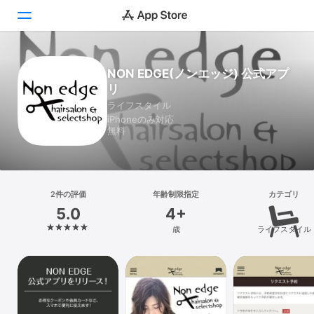
Today
NON EDGE(ノンエッジ) 公式アプ
リ
ゲーム
ライフスタイル
iPhoneのみ対応
アプリ
無料
Arcade
検索
2件の評価
年齢制限指定
カテゴリ
5.0
4+
プラットフォーム
歳
ライフスタイル
iPhone
iPad
Mac
Vision