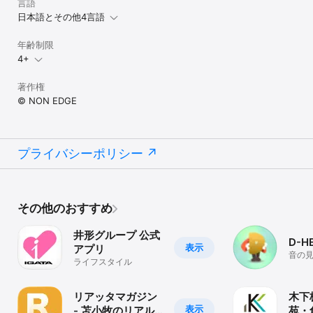
言語
日本語とその他4言語
年齢制限
4+
著作権
© NON EDGE
プライバシーポリシー
その他のおすすめ
井形グループ 公式
D-H
表示
アプリ
音の
ライフスタイル
活・
く
リアッタマガジン
木下
表示
- 苫小牧のリアル
苑・