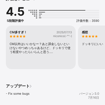
主な機能：

4.5
Prank Simulator – Gun, Taser, Bomb & More

• AK、Glock、ピストル、爆弾、テーザー、バリカンなど様々な武
器の音を選択可能

5段階評価中
評価件数：3590
• フラッシュ、振動、ディレイタイマーを追加して本格的な悪戯演
出

• 究極の武器シミュレーターで混乱を巻き起こそう

CM多すぎ！
感想
2025/07/13
niconico(-^^-)
Funny Prank Sound Effects

• おなら音

CM以外はいいかなー？あと課金しないとい
ドッキリにいい
• エアホーン

けないやつめっちゃあるけど、ドッキリで使
• ヘアカット悪戯音

う程度やったらいらんと思う....
• 鞭、サイレン、ブザー、げっぷ、叫び

Prank Call & Fake call

• 事前設定されたキャラクターで愉快な prank call を

• ビデオ通話テーマをカスタマイズ

• いつでもどこでも偽の電話で友達を驚かそう

• 偽の電話をスケジュール or ワンタップで発信

アップデート
Voice Change

• 声を録音し 50+ の効果を適用

- Fix some bugs
バージョン3.0
• ロボット、モンスター、赤ちゃん、宇宙人などに変身

7月16日
• 即座に保存 & シェア可能な悪戯ボイス
