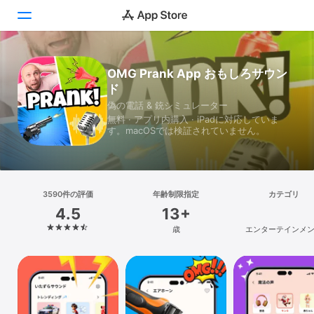
Today
OMG Prank App おもしろサウン
ド
ゲーム
偽の電話 & 銃シミュレーター
無料 · アプリ内購入 · iPadに対応していま
アプリ
す。macOSでは検証されていません。
Arcade
検索
3590件の評価
年齢制限指定
カテゴリ
4.5
13+
プラットフォーム
歳
エンターテインメ
iPhone
iPad
Mac
Vision