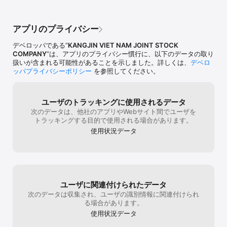
AI prank video generator

• 最新の AI 機能で友達のための prank ビデオを作成

• 創造性を発揮して笑える prank ビデオを制作

アプリのプライバシー
なぜユーザーに愛されるのか：

デベロッパである“
KANGJIN VIET NAM JOINT STOCK
• 使いやすい prank app インターフェース

COMPANY
”は、アプリのプライバシー慣行に、以下のデータの取り
• 高品質でリアルなサウンド

扱いが含まれる可能性があることを示しました。詳しくは、
デベロ
• prank calls から武器シミュレーター、voice change、AI prank 
ッパプライバシーポリシー
を参照してください。
video まで一つのアプリで

• soundboard、ディレイタイマー、対話的機能で終わらない楽しさ

今すぐ OMG Prank App Prank Sounds をダウンロードして、より
ユーザのトラッキングに使用されるデータ
賢く prank しよう！

次のデータは、他社のアプリやWebサイト間でユーザを
トラッキングする目的で使用される場合があります。
Privacy Policy: 
使用状況データ
https://fitnesstrainingglobal.com/privacy_policy.html

Terms of Use: 
https://fitnesstrainingglobal.com/terms_conditions.html
ユーザに関連付けられたデータ
次のデータは収集され、ユーザの識別情報に関連付けられ
る場合があります。
使用状況データ