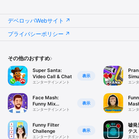
デベロッパWebサイト
プライバシーポリシー
その他のおすすめ
Super Santa:
Pran
表示
Video Call & Chat
Simu
エンターテインメント
エン
Face Mash:
Funn
表示
Funny Mix
Mas
Challenge
エンターテインメント
Chal
エン
Funny Filter
嘘発
表示
Challenge
テス
エンターテインメント
真実か