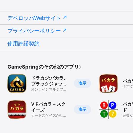
デベロッパWebサイト
プライバシーポリシー
使用許諾契約
GameSpringのその他のアプリ
ドラカジ:バカラ、
バカラ
表示
ブラックジャッ
今す
ク、スロット
オンラインマルチプレ
方法!
イが可能！777から多
777、ポーカー
様なリワードまで！
VIPバカラ – スク
バカ
表示
イーズ
ド
カードスケイズがリア
完璧
ルすぎ！
測ツ