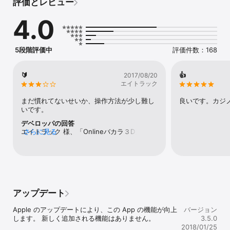
評価とレビュー
●●ラスベガスの興奮をあなたの携帯に！世界で最も優れたバカラ
ゲーム！●●

4.0
世界各国のApp Storeランキングで常に上位にランクイン！

***************************************************

飽きることなく楽しめる、スクイーズ(絞り)機能！

5段階評価中
評価件数：168
全世界で数百万人が楽しむ、超リアルなカジノゲーム！

***************************************************

🔰
👍
2017/08/20
ベット、スクイーズ、徹底したゲーム分析で、本物のカジノさなが
エイトラック
らに楽しめる！

いつでも、どこでもオンライン対戦可能な「Onlineバカラ3D」で世
まだ慣れてないせいか、操作方法が少し難し
良いです。カジ
界に挑戦！

いです。
スマホアプリ一つで思う存分練習を積んで、あなたも目指せ！ハイ
デベロッパの回答
ローラー！

エイトラック 様、「Onlineバカラ３D」をお
さらに見る
楽しみいただき、誠にありがとうございま
▶主な機能◀ 

す。弊社では、全てのユーザーの皆様にご満
● モード選択可能 (スクイーズ、スライド、自動) 

足いただけるゲームを目指し、更なる精進を
● たくさんのボーナスチップを受け取ることができる日間/月間/年
重ねて参る所存です。お客様に今よりもっと
間ランキング

快適なゲーム環境をご利用いただくため、お
● Facebookと連携して無料チップゲット！ 

手伝いできることがございましたら次の方法
● 友達を招待して一緒にプレイ!

アップデート
で弊社顧客センターまでご連絡ください。1.
● ドライバーの権限を別のプレイヤーに譲渡 

ゲーム実行→2.画面下方の「メニュー」をタ
● 詳しい出目表(罫線)

Apple のアップデートにより、この App の機能が向上
バージョン
ップし、続いて「お問い合わせ」をタップ
● ゲームのスピードを選択可能（ゆっくり、普通、速い）

します。 新しく追加される機能はありません。

3.5.0
→3.メール本文にご意見･ご要望等をご入力の
2018/01/25
上、そのままお送り下さい。