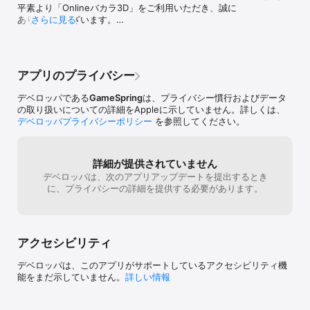
▶無料でチップを獲得！課金なしでも楽しめる◀ 

平素より「Onlineバカラ3D」をご利用いただき、誠に
● 毎日、毎時間得られる無料チップ 

ありがとうございます。

さらに見る
● ラッキーボーナス：購入ごとにもらえるチップが最大5倍！ 

◇今回のアップデート内容はこちらです◇

● レベル上昇につれてボーナスチップも増加!

• 軽微なバグの修正

● TapJoyミッションを達成すればさらに無料でチップがもらえる！

• グラフィックの向上

• パフォーマンスの向上

ポーカー？ルーレット？ブラックジャック？

アプリのプライバシー
「Onlineバカラ3D」がお気に召されましたら、星５つ
カジノゲームはたくさんあるけど、本場カジノを体験するにはやっ
の評価をお願い致します！

ぱりバカラ！

デベロッパである
GameSpring
は、プライバシー慣行およびデータ
皆様のご意見は今後より良いゲーム開発のための力に
簡単なルールとトランプで誰でも気軽に楽しめる！無料だから、初
の取り扱いについての詳細をAppleに示していません。詳しくは、
なります！
心者でも心配なし！

デベロッパプライバシーポリシー
を参照してください。
実際のカジノと同じルールだから、本場に行く前の練習にも最適！

ラスベガス、マカオ、マニラなどなど、旅行前の必須アプリ！

詳細が提供されていません
本場カジノディーラーが絶賛する本格カジノゲームは「Onlineバカ
デベロッパは、次のアプリアップデートを提出するとき
ラ3D」だけ！

に、プライバシーの詳細を提供する必要があります。
「認知症予防にもカジノ」の時代がやってきた！

日本国内カジノ設立前に一足先に！流行を先取りするのは君だ！

※ 本アプリケーションは、ゲームプレイ中に通信を行っており、通
信環境の悪いところでは、ゲームをプレイ出来ません。通信状況の
アクセシビリティ
良い場所でプレイしてください。

デベロッパは、このアプリがサポートしているアクセシビリティ機
※ 本アプリケーションは現金でのギャンブルや現金または賞金を獲
能をまだ示していません。
詳しい情報
得する機会は提供しておりません。娯楽目的のみを意図したもの
で、ソーシャルゲームでの上達や勝利はリアルマネーによるギャン
ブルでの成功を保証するものではありません。