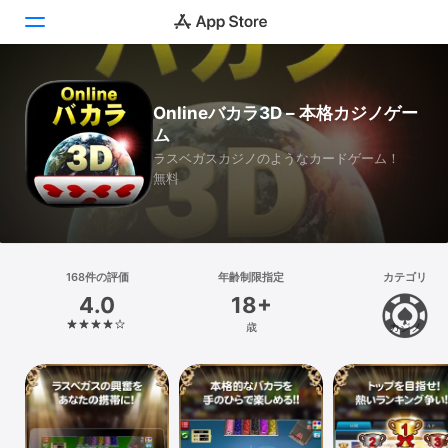
Today
Onlineバカラ3D – 本格カジノゲー
ム
ゲーム
ラスベガスカジノのようなカードゲーム！
無料
アプリ
Arcade
検索
168件の評価
年齢制限指定
カテゴリ
4.0
18+
プラットフォーム
歳
カジノ
iPhone
iPad
Mac
Vision