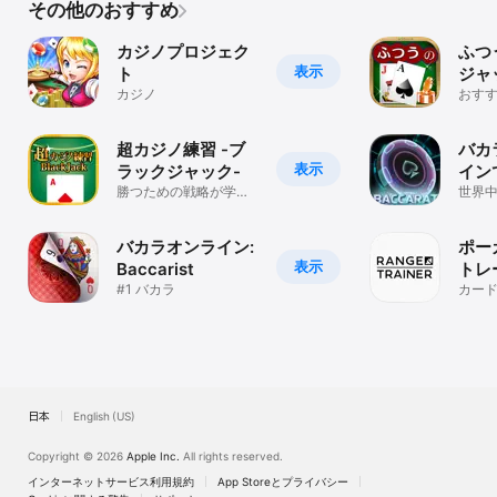
その他のおすすめ
カジノプロジェク
ふつ
表示
ト
ジャ
カジノ
つぶ
おす
プ ハ
ーム
ギャ
超カジノ練習 -ブ
バカラ
表示
ラックジャック-
イン
勝つための戦略が学べ
ノの
世界
ます
遊ぶ
バカラオンライン:
ポー
表示
Baccarist
トレ
#1 バカラ
カー
日本
English (US)
Copyright © 2026
Apple Inc.
All rights reserved.
インターネットサービス利用規約
App Storeとプライバシー