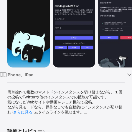
Watch
TV
iPhone、iPad
簡単操作で複数のマストドンインスタンスを切り替えながら、１回
の投稿でTwitterや他のインスタンスでの拡散が可能です。

気になったWebサイトや動画をシェア機能で投稿。

ながら見モードなら、操作なしでも自動的にインスタンスが切り替
わり、ストリームタイムラインを流せます。

さらに見る
【特徴】

　■複数のインスタンスを横スワイプで次々に切り替え。

評価とレビュー
　■他のアプリからのシェアに対応。
