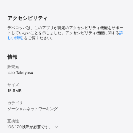
　　- ログイン先のマストドンインスタンス

　　- Pixivやニコニコなどアカウント連携をしているかどうか。

　　- iOS のバージョン

　　- iPhone/iPad の機種
アクセシビリティ
デベロッパは、このアプリが特定のアクセシビリティ機能をサポー
トしていないことを示しました。アクセシビリティ機能に関する
詳
しい情報
をご覧ください。
情報
販売元
Isao Takeyasu
サイズ
15.6 MB
カテゴリ
ソーシャルネットワーキング
互換性
iOS 17.0以降が必要です。