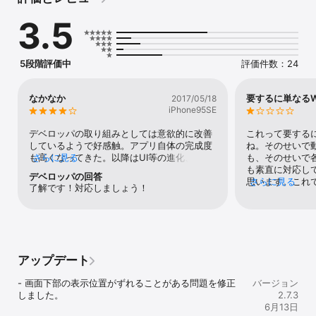
　■Mastodon インスタンスへの投稿の際、Twitter に同時投稿が
3.5
可能。

　■１つのインスタンスへ投稿したものを同時に他のインスタンス
でブーストして拡散。

　■タイムラインはストリーム表示なので操作なしでチェックでき
5段階評価中
評価件数：24
ます。

　■触らずに置いておくとメニューバーが消えてタイムライン部分
だけが全画面に。

なかなか
要するに単なるW
2017/05/18
　　iPhoneやiPadを立て掛けて、タイムライン流しっぱなしで使え
iPhone95SE
ます。

　　もちろん、アプリ動作中だけスリープを無効化することも可
デベロッパの取り組みとしては意欲的に改善
これって要する
能。

しているようで好感触。アプリ自体の完成度
ね。そのせいで
　■タイムラインのデザインを着せ替えできます。

も高くなってきた。以降はUI等の進化、改善
さらに見る
も、そのせいで
　　お部屋のイメージ合わせた配色を選んで全画面表示にすればマ
で他との差別化をどう図るのか次第。
も素直に対応し
デベロッパの回答
ストドン専用据置端末の出来上がり。

思います。これ
さらに見る
了解です！対応しましょう！
ことないんです
【使い方】

　■インスタンスの登録

　　- サーバのアドレスを入力

　　　または

　　- 人気のインスタンスから選択

アップデート
　■投稿

　　- 他のアプリからシェア

- 画面下部の表示位置がずれることがある問題を修正
バージョン
　■インスタンスの切り替え

しました。
2.7.3
　　- 画面を横スワイプ

6月13日
　■タイムラインの切り替え
