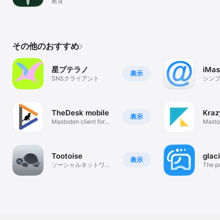
教育
その他のおすすめ
星プテラノ
iMas
表示
SNSクライアント
シン
Mas
TheDesk mobile
Kra
表示
Mastodon client for
Mast
iOS
ト
Tootoise
glaci
表示
ソーシャルネットワー
The p
キング
client