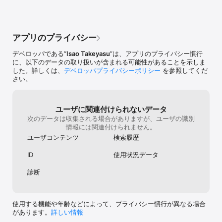
　　- タイムライン表示中に他の画面を見たい場合は上部タプで移
動

　　　　例えば、ホームタイムラインを次々に確認している途中で
通知を見るなど。

アプリのプライバシー
　　- スワイプで特定のタイムラインを次々に見たい場合は設定画
面で変更

デベロッパである“
Isao Takeyasu
”は、アプリのプライバシー慣行
　　　　例えば、全インスタンスにどんどんTootしたり。

に、以下のデータの取り扱いが含まれる可能性があることを示しま
　■インスタンスの並び替え

した。詳しくは、
デベロッパプライバシーポリシー
を参照してくだ
　　- 設定画面でドラッグ＆ドロップ

さい。
　■置きっぱなしモード

　　- 設定画面でメニューの自動消去とスリープ無効化すればOK。

　■６個以上のインスタンスを登録したい場合

　　- 設定画面から制限解除してください。

ユーザに関連付けられないデータ
　■広告が邪魔なんだが。。。

次のデータは収集される場合がありますが、ユーザの識別
　　- 画面を触らずに数秒放置すると自動的に消えます。

情報には関連付けられません。
　　- 完全に消したい場合は設定画面から制限解除。

ユーザコンテンツ
検索履歴
【ご参考】

ID
使用状況データ
※無料利用の場合、登録できるインスタンス数は3個までです。

※不具合報告や機能要望は以下にお願いします。

診断
　Twitter : https://twitter.com/takeyasu

　mstdn.jp : https://mstdn.jp/@isaotakeyasu

　Blog : http://tech.andhandworks.com/p/oyakodon.html

使用する機能や年齢などによって、プライバシー慣行が異なる場合
そのほか、問題が発生する場合は次の情報をお知らせいただけると
があります。
詳しい情報
幸いです。
