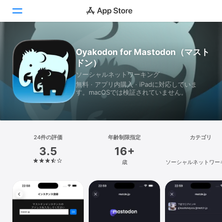
Today
Oyakodon for Mastodon（マスト
ドン）
ゲーム
ソーシャルネットワーキング
無料 · アプリ内購入 · iPadに対応していま
アプリ
す。macOSでは検証されていません。
Arcade
検索
24件の評価
年齢制限指定
カテゴリ
3.5
16+
プラットフォーム
歳
ソーシャルネットワー
iPhone
iPad
Mac
Vision