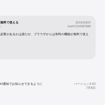
など、店舗
置している
も無料で使える
2023/09/21
toshi1234567890
る必要があるかは謎だが、ブラウザからは有料の機能が無料で使え
SH通知でお知らせできるように
バージョン3.63
7月8日