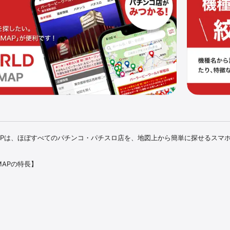
店MAPは、ほぼすべてのパチンコ・パチスロ店を、地図上から簡単に探せるスマ
MAPの特長】

簡単検索＞

に周囲のパチンコ店をピンで表示。近くにあるパチンコ店が一目で確認できます
区群名での検索も可能。あなたが行きたいお店、行けるお店が簡単に見つかり