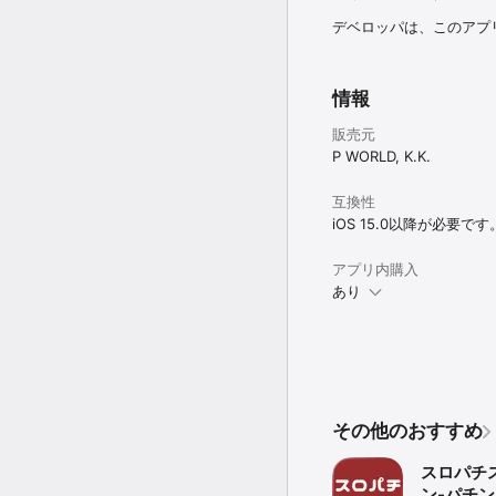
という探し方もOK！

デベロッパは、このアプ
特徴から、加熱式タバコ
込み後のMAPでは該当す
■貸玉・貸メダル料金

情報
・0.5パチ：0～1円未満

・1パチ：1～2円未満

販売元
・2パチ：２～3円未満

P WORLD, K.K.
・4パチ：3円～

・2スロ：0～5円未満

・5スロ：5～10円未満

互換性
・10スロ：10～15円未満

iOS 15.0以降が必要です
・20スロ：15円～

アプリ内購入
■特徴

あり
・加熱式OK：加熱式タバ
・喫煙室：屋内喫煙室設置
・屋外：屋外喫煙スペース
・全面禁煙：全面禁煙店

・出玉情報：出玉情報公開
・メール配信：メール配信
・Wi-Fi：Wi-Fi設置店

・充電器：携帯充電器設置
その他のおすすめ
・感染症対策：感染症対策
・自己申告：自己申告プ
スロパチ
・災害対応：災害時対応店
ン-パチ