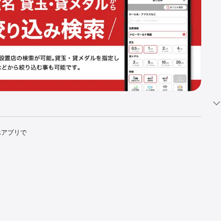
ホアプリで
。

ます。
