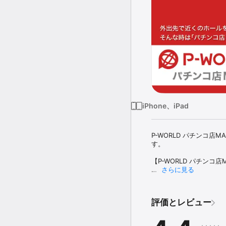
iPhone、iPad
P-WORLD パチンコ
す。

【P-WORLD パチンコ店
さらに見る
＜位置情報や店名・地名で
MAP上で現在地を中心
評価とレビュー
また、店舗名や駅名、市