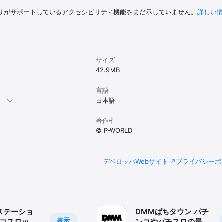
リがサポートしているアクセシビリティ機能をまだ示していません。
詳しい
プレイエリア設置店、出玉情報公開店、感染症対策店などを絞り込むことも
る店舗が色付きのピンで表示されます。

サイズ
42.9 MB
言語
。
日本語
著作権
© P-WORLD
コ設置店

店

設置店

デベロッパWebサイト
プライバシーポ
店

店

店

店

ログラム、家族申告プログラム実施店

ステーショ
DMMぱちタウン パチ


表示
ンコスロット
ンコやパチスロの最新