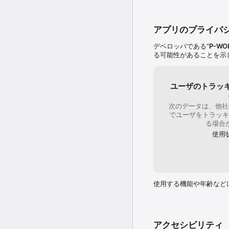
・PAスーパー海物語 IN 沖
■パチスロ機種情報の一例
・L東京喰種

アプリのプライバ
・スマスロ マギアレコー
・スマスロスーパーブラッ
デベロッパである“
P-WOR
・L少女歌劇 レヴュースタァ
る可能性があることを示
・スマスロ 東京リベンジ
・吉宗

・Lアズールレーン THE AN
ユーザのトラッ
・スマスロ モンスターハ
・いざ！番長

・スマスロ バイオハザード
次のデータは、他社
・マイジャグラーＶ

でユーザをトラッキ
・スマスロ北斗の拳

る場合
・ネオアイムジャグラーEX
使用
・ゴーゴージャグラー3

・スマスロモンキーターン
・ファンキージャグラー2
・Lパチスロ 革命機ヴァル
・アイムジャグラーEX

・パチスロ からくりサー
使用する機能や年齢など
＜絞り込み検索＞

機種名から設置店を検索
アクセシビリティ
で『新世紀エヴァンゲリ