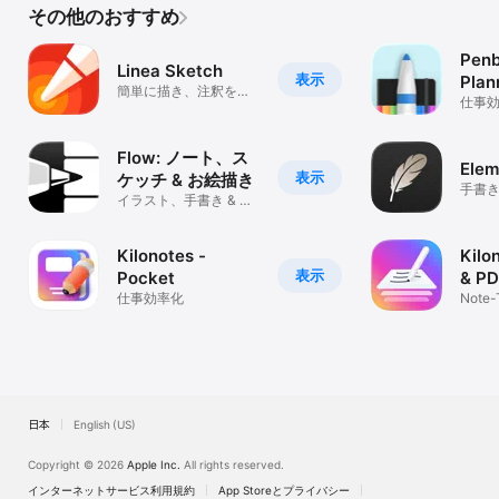
その他のおすすめ
Penb
Linea Sketch
表示
Plan
簡単に描き、注釈をつ
仕事
ける
Flow: ノート、ス
Elem
表示
ケッチ & お絵描き
手書き
イラスト、手書き & ス
ーク
ケッチブック
Kilonotes -
Kilo
表示
Pocket
& PD
仕事効率化
Note-
PDF
日本
English (US)
Copyright © 2026
Apple Inc.
All rights reserved.
インターネットサービス利用規約
App Storeとプライバシー