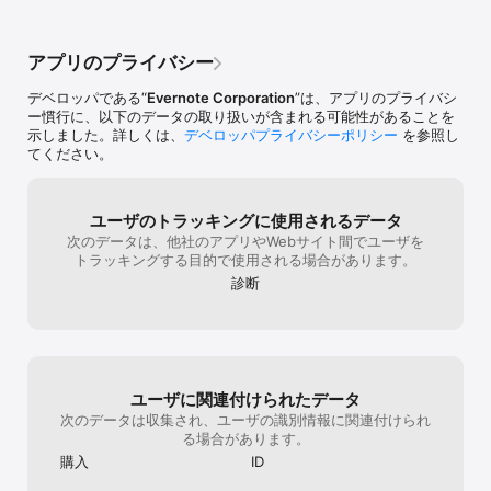
カスタマイズしましょう。ページを拡張してグリッドとして表示す
ます、笑。とて
ると、簡単に整理できます。

れに使う！と使
使いづらいアプ
アプリのプライバシー
プロになろう

いロック機能付
あなたの想像力を 1 つ上のレベルに引き上げましょう。Paper Pro 
るのかもしれま
デベロッパである“
Evernote Corporation
”は、アプリのプライバシ
にプラン変更して、さらなるツールや機能を手にいれましょう。プ
ています。
ー慣行に、以下のデータの取り扱いが含まれる可能性があることを
ランの申し込みは任意で、いつでもキャンセルできます。プランを
示しました。詳しくは、
デベロッパプライバシーポリシー
を参照し
申し込むには、「設定」メニューの「Paper Pro」をご覧くださ
てください。
い。 

Paper Pro は任意更新の 6 か月のプランです。いつでもキャンセル
できます。

ユーザのトラッキングに使用されるデータ
次のデータは、他社のアプリやWebサイト間でユーザを
* 購入を確認すると、お支払いが iTunes アカウントに請求されま
トラッキングする目的で使用される場合があります。
す。

診断
* 現在のプランの終了前 24 時間以内に、自動的にプランが更新さ
れます。オプトアウトするには、遅くとも現在のプランが終了する 
24 時間前に自動更新をオフにする必要があります。

* プランの変更は iTunes アカウント設定で管理します。

* 有料の Paper Pro になると、無料トライアルの未使用部分は失わ
れます。

ユーザに関連付けられたデータ
Paper は気に入っていただけましたか? レビューをお願いします。
次のデータは収集され、ユーザの識別情報に関連付けられ
いただいたコメント、レビュー、ツィートにはすべて目を通してお
る場合があります。
り、お客様のご意見やご提案を取り入れて Paper をよりよいものに
購入
ID
していきます。
