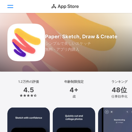
Today
Paper: Sketch, Draw & Create
ゲーム
シンプルで美しいスケッチ
無料 · アプリ内購入
アプリ
Arcade
検索
1.2万件の評価
年齢制限指定
ランキング
4.5
4+
48位
プラットフォーム
歳
仕事効率化
iPhone
iPad
Mac
Vision