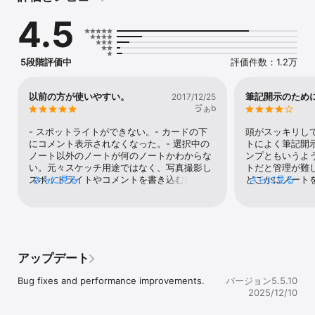
アを美しい 3D ジャーナルに記録することで、クリエイティブなフ
4.5
ローに集中できます。ジェスチャーを使った素早いナビゲーション
により、簡単に自然なやり方で Paper を使用できます。クリエイテ
ィブチーム用のアプリ Paste に自分のアイデアを簡単に移動できま
す。

5段階評価中
評価件数：1.2万
自信をもってスケッチする

Draw (万年筆)、Sketch (鉛筆)、Outline (マーカー)、Write (ペ
以前の方が使いやすい。
筆記開示のため
2017/12/25
ン)、Color (絵筆)、Diagram (図形)、Cut (カット)、Fill (塗りつぶ
ゔぁb
し)、Mix (ミキサー) - すべてのツールが完璧を目指してチューニン
グされています。自動補正により、おおまかな描画は一直線に揃え
- スポットライトができない。- カードの下
頭がスッキリし
られ、さっと描いた構造や図形の下書きがきれいな形に整えられま
にコメント表示されなくなった。- 選択中の
トによく筆記開
す。グリッド、直線、ストーリーボードなどのテンプレートに当て
ノート以外のノートが何のノートかわからな
ンプともいうよ
はめることで、アイデアを構造化しやすくなります。

い。元々スケッチ用途ではなく、写真撮影し
トだと管理が難
スポットライトやコメントを書き込む用途で
さらに見る
どこかにノート
さらに見る
ツールではなく、アイデアで作業する

したので、今回のバージョンは若干使い辛
り、人間関係の
Paper のシンプルで落ち着いたインターフェイスとジェスチャーを
い。ただやはり素敵なアプリですので、上記
躇してしまってい
使用したナビゲーションで、操作ボタンやスライダーにわずらわさ
のような使用感が戻ったら、再度課金したい
Apple Penc
れることなく、創造の余地が生まれます。モードを切り替えずに、
と思います。
ましたが、ジャ
Pencil とタッチで描画、カット、移動ができます。ドラッグによる
ことを知り10日
簡単なページの並べ替え、メモとスケッチのグループ化、写真への
り替えました。
アップデート
メモ、ジェスチャーによる「取り消し」も可能で、フローが妨げら
く、書くという
れることはありません。

クサクと動作す
Bug fixes and performance improvements.
バージョン5.5.10
のが良いです。
2025/12/10
自分のアイデアが詰まった世界

ではないのです
自分のジャーナルに美しいカバーをかけて、クリエイティブ空間を
ていいのでなん