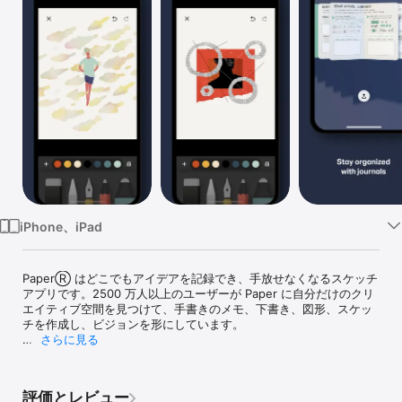
Watch
TV
iPhone、iPad
PaperⓇ はどこでもアイデアを記録でき、手放せなくなるスケッチ
アプリです。2500 万人以上のユーザーが Paper に自分だけのクリ
エイティブ空間を見つけて、手書きのメモ、下書き、図形、スケッ
チを作成し、ビジョンを形にしています。

さらに見る
自分のフローを見つけよう

Sketch (鉛筆)、Draw (万年筆)、Diagram (図形)、Color (絵筆)、
Write (ペン) などでメモをとりましょう。インスピレーションがど
評価とレビュー
のようなものであれ、Paper に書きとめることができます。アイデ