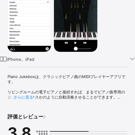
Watch
TV
iPhone、iPad
Piano Jukeboxは、クラシックピアノ曲のMIDIプレイヤーアプリで
す。

リビングルームの電子ピアノと接続すれば、まるでピアノ曲専用の
ジュークボックスかのように自動演奏させることができます。

さらに見る
ご使用いただくにはキッコサウンドのBluetooth MIDIインターフェ
ース「mi.1」が必要になります。

評価とレビュー
mi.1本体ファームウェアは、本アプリを使って更新します。

3.8
Piano Jukebox v1.00の仕様

・SMF format 0ファイルの再生機能
