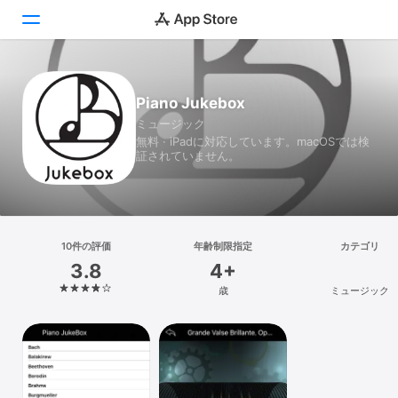
Today
Piano Jukebox
ミュージック
ゲーム
無料 · iPadに対応しています。macOSでは検
証されていません。
アプリ
Arcade
検索
10件の評価
年齢制限指定
カテゴリ
3.8
4+
プラットフォーム
歳
ミュージック
iPhone
iPad
Mac
Vision