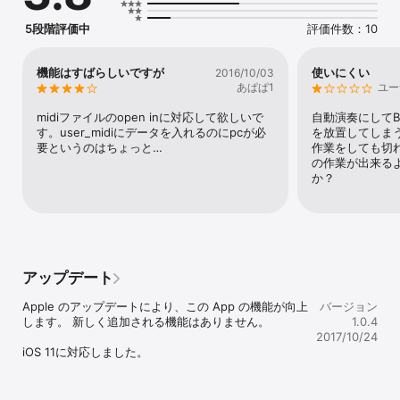
・あらかじめ３００曲以上のクラシックピアノ曲をMIDIデータを用
意

5段階評価中
評価件数：10
・iTunesを使ってユーザーのSMFファイルを追加することも可能

・演奏の音量をアプリから操作可能

・mi.1 のファームウェアをv.2.2.1に更新

機能はすばらしいですが
使いにくい
2016/10/03
あぱぱ1
ユー
洗練されたグラフィックスデザインはMonstars Inc様
(http://monstars.co.jp/?lang=ja)のプログラミングによるもので
midiファイルのopen inに対応して欲しいで
自動演奏にして
す。

す。user_midiにデータを入れるのにpcが必
を放置してしま
要というのはちょっと…
作業をしても切
MIDIデータは、Bernd Krueger(http://www.piano-midi.de/)様の著
の作業が出来る
作物です。CC BY-SA Germanyライセンスに従って使わせていただ
か？
いています。
アップデート
Apple のアップデートにより、この App の機能が向上
バージョン
します。 新しく追加される機能はありません。

1.0.4
2017/10/24
iOS 11に対応しました。