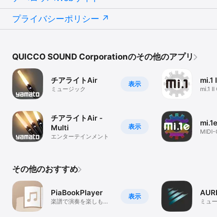
プライバシーポリシー
QUICCO SOUND Corporationのその他のアプリ
チアライトAir
mi.1 
表示
ミュージック
mi.1 I
App
チアライトAir -
mi.1
表示
Multi
MIDI-
エンターテインメント
その他のおすすめ
PiaBookPlayer
AUR
表示
楽譜で演奏を楽しも
ミュ
う！
にピ