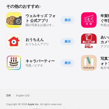
その他のおすすめ
ウェルキッズ フォ
年賀状
表示
ト 公式アプリ
ぐ年
園の写真をお届けする
ザイ
年賀
WEL-KIDS PHOTOのア
きの
宅印
プリです
でき
あい
おうちえん
表示
カメ
おうちえんアプリ
ポス
アプ
挨拶
アプ
がき
写真
キャラパーティー
表示
ォト
写真／ビデオ
バム
毎月1
ルバ
ノハ
族ア
日本
English (US)
Copyright © 2026
Apple Inc.
All rights reserved.