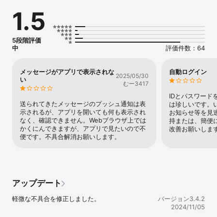
先生とのコミュニケーションや、通学を効率的にサポートする会員
1.5
機能をお使いいただけます。

※ご利用いただける機能は、団体により異なります。

□ タイムライン画面を追っているだけで、大切なお知らせを漏れな
くご確認いただけます。

5段階評価
□ 先生・スクールからのメッセージや、雨天中止などの緊急連絡を
中
評価件数：64
受け取ります。

□ 先生が登録した練習や合宿の日程をカレンダー形式で確認できま
す。欠席連絡や参加お申込みも可能です。

メッセージがアプリで表示されな
自動ログイン
2025/05/30
□ 月々の月謝引き落とし履歴をご覧いただけます。

い
むー3417
□ 通学に必要なユニフォームなどのアイテムをWEBからお申込みい
ただけます。

IDとパスワード
□ 先生が撮影した写真や動画で、スクールでのお子さまのご様子を
送られてきたメッセージのプッシュ通知は表
は珍しいです。
ご覧いただけます。会員以外には見えないため、セキュリティも安
示されるが、アプリを開いても何も表示され
お知らせ等を見
心です。

なく、確認できません。Webブラウザ上では
持または、簡便
□ 合宿やイベントの写真をご注文いただけます。

かくにんできますが、アプリで見たいので不
改善お願いしま
□ スクールバスの現在地をご確認いただけます。

便です。不具合解消お願いします。
□ お子さまが通学先に到着すると通知が届きます。
アップデート
軽微な不具合を修正しました。
バージョン3.4.2
2024/11/05