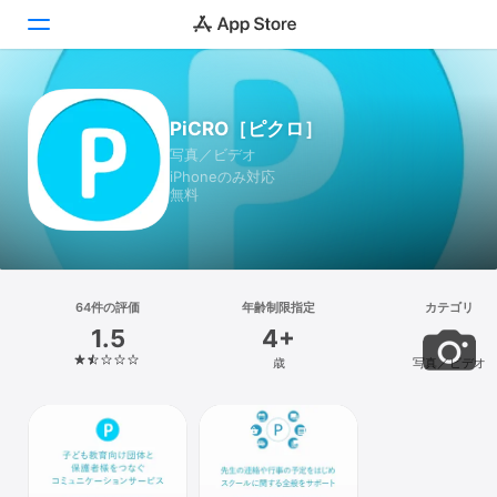
Today
PiCRO［ピクロ］
写真／ビデオ
ゲーム
iPhoneのみ対応
無料
アプリ
Arcade
検索
64件の評価
年齢制限指定
カテゴリ
1.5
4+
プラットフォーム
歳
写真／ビデオ
iPhone
iPad
Mac
Vision