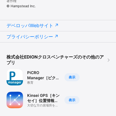
著作権
© Hampstead Inc.
デベロッパWebサイト
プライバシーポリシー
株式会社EDIONクロスベンチャーズのその他のア
プリ
PiCRO
表示
Manager［ピク
ロ］指導員・先生
教育
向けアプリ
Kinsei GPS［キン
表示
セイ］位置情報検
索 見守り
大切な方の居場所をい
つでも確認