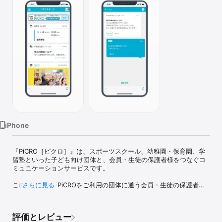
Watch
TV
iPhone
『PiCRO［ピクロ］』は、スポーツスクール、幼稚園・保育園、学
習塾といった子ども向け団体と、会員・生徒の保護者様をつなぐコ
ミュニケーションサービスです。

このアプリは、PiCROをご利用の団体に通う会員・生徒の保護者の
さらに見る
方向けです。

■ 主な機能

評価とレビュー
【会員機能】
