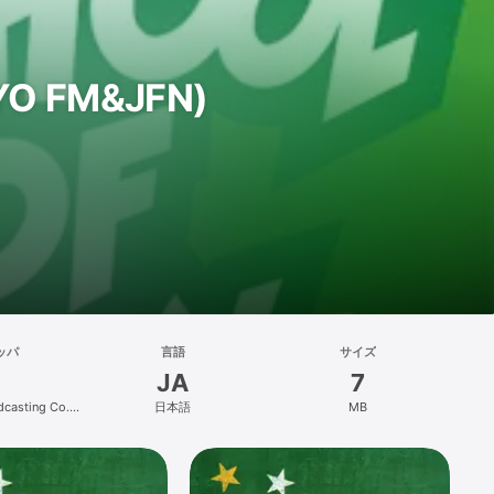
YO FM&JFN)
ッパ
言語
サイズ
JA
7
casting Co.,
日本語
MB