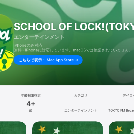
SCHOOL OF LOCK!(TOK
エンターテインメント
iPhoneのみ対応
無料 · iPhoneに対応しています。macOSでは検証されていません。
こちらで表示：
Mac App Store
年齢制限指定
カテゴリ
デベロ
4+
歳
エンターテインメント
TOKYO FM Broad
Ltd.