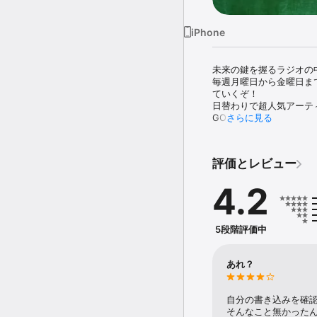
iPhone
未来の鍵を握るラジオの中の学
毎週月曜日から金曜日ま
ていくぞ！

日替わりで超人気アーテ
GO！

さらに見る
キミがいま考えているこ
から書き込んでくれ！

(C)TOKYO FM
評価とレビュー
4.2
5段階評価中
あれ？
自分の書き込みを確
そんなこと無かったん