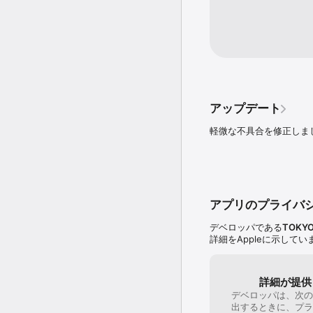
アップデート
軽微な不具合を修正しま
アプリのプライバ
デベロッパである
TOKYO 
詳細をAppleに示して
詳細が提供
デベロッパは、次の
出するときに、プラ