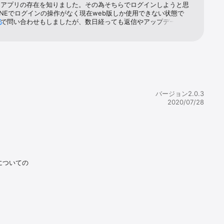
にアプリの存在を知りました。その為そちらでログインしようと思
INEでログインの操作がなく現在web版しか使用できない状態で
ルで問い合わせもしましたが、数日経っても返信やアップデートが
る
リ版でLINEログインができる状態にするか、web版でLINEログイ
態で、IDとパスワードを設定できるようにしてほしいです。＊追
5.3.30（日）5日前に問い合わせのメールが返信され、まだアプリで
NEでのログインの動線ができておらず、アプリの改変期間中とのこと
のため、現在はweb版からログインして使用するしかできないよ
い合わせの回答がきて安心しましたが、個人的にはweb版よりも
使用したいです。お忙しいとは思いますがアプリの改善のほど、よ
願いいたします。気長に待っています。
バージョン2.0.3
2020/07/28
についての