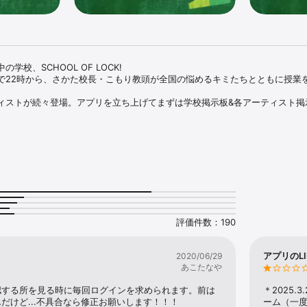
校、SCHOOL OF LOCK!

で22時から、さかた校長・こもり教頭が全国の悩めるキミたちとともに授業
ィストが続々登場。アプリを立ち上げてまずは学校掲示板&各アーティスト掲
と、感じていること、悩んでいること、友達、家族、好きな人とのこと、な
評価件数：190
アプリのL
2020/06/29
あこたなや
認する所を見る時に毎回ログインを求められます。前は
＊2025
だけど...不具合なら修正お願いします！！！
ーム（一