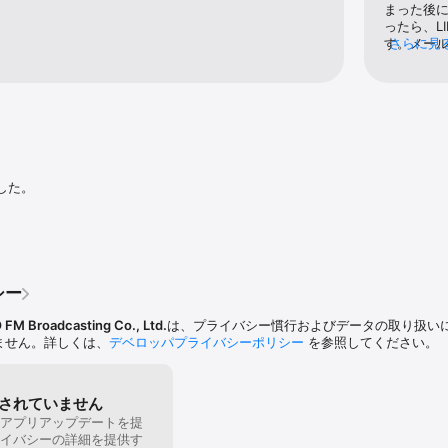
まった後
ったら、L
す。メー
さらに見
ない…アプ
ンをした状
記　202
のX、LI
でした。そ
うです。問
アプリを
ろしくお
した。
シー
FM Broadcasting Co., Ltd.
は、プライバシー慣行およびデータの取り扱い
いません。詳しくは、
デベロッパプライバシーポリシー
を参照してください。
されていません
アプリアップデートを提
イバシーの詳細を提供す