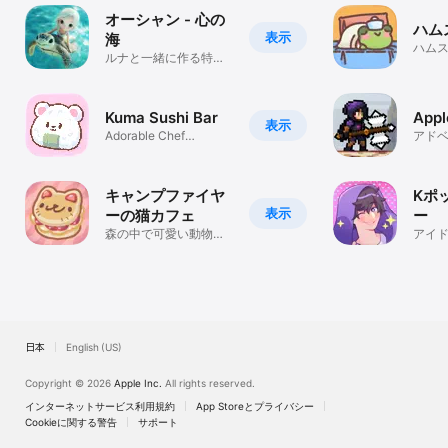
オーシャン - 心の
ハム
表示
海
ハム
ルナと一緒に作る特別
な世界
Kuma Sushi Bar
Appl
表示
Adorable Chef
アド
Cooking Sim Game
キャンプファイヤ
Kポ
表示
ーの猫カフェ
ー
森の中で可愛い動物た
アイ
ちとキャンプファイヤ
にシミ
ーカフェを楽しもう！
ーム
日本
English (US)
Copyright © 2026
Apple Inc.
All rights reserved.
インターネットサービス利用規約
App Storeとプライバシー
Cookieに関する警告
サポート