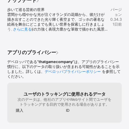
アップデート
しれない｣｢もしかしたらこのエリアにはこう
の場所に立った
全てが終わったら、立ち止まり、これまで歩んできた旅を振り返っ
いう日常があったのかも｣と想像し、自分の
ない。前に進む
てみてください。そして見たこと、感じたこと、あなた自身の経験
歩いて巡る芸術の世界

バージ
中で全ての辻褄が合い1つの物語になっときの
光が塗り潰され
として胸に刻まれたことをぜひ共有ください。『Dear Van Gogh 親
雲間から穏やかな光が注ぐオランダの花畑から、彼だけが
ョン
感動は、今でも忘れられません。とても素晴
けられたとして
愛なるファン・ゴッホへ 』はただのゲームではありません。最も偉
描き出すことのできた光り輝く夜空まで、ゴッホの著名な
0.34.3
らしい体験でした。今のゲームは｢全てのプ
り付いてでも歩
大な芸術家の一人に新たな光を当て、時に埋もれた真実の物語をあ
絵画を舞台にどこまでも美しい世界を探索しに行きましょ
1日前
レイヤーに｣｢わりやすく｣｢全てを説明する｣
ら、諦めずに進
なた自身の目で確かめるための招待状です。

う。ゴッホ特有の力強く表現力豊かな筆致で描かれた風景
さらに見る
｢全て文字にする｣ものが多いです。それに対
先にも、星空は広
はどれも、彼がキャンバスに込めた感情を生き生きと感じ
してskyは｢最低限の表記だけで｣｢自分の力
腺の緩さに自信
受賞歴

られ、世界そのものがまさに生きる芸術作品として眼前に
で｣｢誰かと助け合いながら｣プレイするゲー
カチをありった
広がります。

ムになります。初見で説明がなくて分からな
ベストiPhoneゲーム (Apple)

いのは誰だってそうなんです。｢こんな所に
デザインアワード (Apple)

アプリのプライバシー
詳細はパッチノートをご覧ください：bit.ly/sky-
こんなエリアがあったんだ！｣｢こんな所にキ
最も多くのユーザーが参加したコンサートがテーマの仮想空間（ギ
patchnotes-jp

ャンドルが！｣ってフィールドを冒険しなが
ネス世界記録™）

デベロッパである“
thatgamecompany
”は、アプリのプライバシー
ら新しい発見をしていくのは、本当に楽しか
モバイルゲーム・オブ・ザ・イヤー (SXSW)

慣行に、以下のデータの取り扱いが含まれる可能性があることを示
最新情報はSNSでも配信中：

ったです。ゲームの開発、運営スタッフが少
BestVisualDesign:Aesthetic (ウェビー賞)

しました。詳しくは、
デベロッパプライバシーポリシー
を参照して
X/IG: @thatskygameJP

ないため、バグの修正や要望の返事等は基本
最優秀ゲームプレイ賞&ピープルズチョイス賞(Games for Change 
ください。
YouTube: @thatgamecompanyJP
遅いです。そして他の方が書いている通り、
Awards)

一通りプレイしてしまうとやることが無くな
オーディエンスアワード(Game Developers Choice Award)

ります。毎日同じことの繰り返しです。フィ
ベストインディーゲーム (Tap Tap Game Awards)
ユーザのトラッキングに使用されるデータ
ールドは探検し尽くしました。もう、どのル
次のデータは、他社のアプリやWebサイト間でユーザを
ートを通れば1番早くキャンドルをまわれるか
トラッキングする目的で使用される場合があります。
も知ってるし、欲しいアイテムはすべて取っ
てしまいました。敵キャラたちも、もう怖く
購入
ID
はありません。それでも、私は今でも楽しい
と思います。どこの国のどんな人かも知らな
いあの優しい星の子が、何も知らなかった私