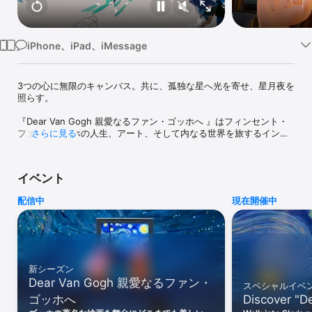
Watch
TV
iPhone、iPad、iMessage
3つの心に無限のキャンバス。共に、孤独な星へ光を寄せ、星月夜を
照らす。

『Dear Van Gogh 親愛なるファン・ゴッホへ 』はフィンセント・
ファン・ゴッホの人生、アート、そして内なる世界を旅するインタ
さらに見る
ラクティブなゲーム体験です。初期の惑い、パリでの気づきと変
容、そして晩年の儚い美への憧憬と、彼の作品世界をモチーフにし
た空間があなたを待っています。彼の人生の重みを感じ、彼を支え
イベント
続けた見えない手の正体を確かめに行きましょう。

配信中
現在開催中
数々の賞を受賞した『風ノ旅ビト』のクリエイター陣が贈る『Dear 
Van Gogh 親愛なるファン・ゴッホへ 』で、世界中のプレイヤーた
ちとともに、共感、つながり、芸術が織りなす忘れられない体験を
あなたに。

多くの人が知らなかった物語

新シーズン
誰もがファン・ゴッホの伝説を知っている。だが、彼の真の物語を
Dear Van Gogh 親愛なるファン・
スペシャルイベ
知る者はほんのわずか。

ゴッホへ
Discover "D
ファン・ゴッホの人生を支え形成したのは、弟テオとの数十年に及