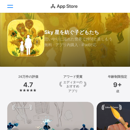
Today
Sky 星を紡ぐ子どもたち
思いやりに溢れた世界で仲間と楽しもう
ゲーム
無料 · アプリ内購入 · iPad対応
アプリ
Arcade
検索
26万件の評価
アワード受賞
年齢制限指定
エディターの
4.7
9+
おすすめ
プラットフォーム
アプリ
歳
iPhone
iPad
Mac
Vision