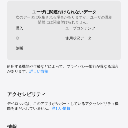
にしてくれたことを、今度は私がする番で
す。手を引いて連れてってくれた景色は、と
ても美しいものでした。本当に素敵なゲーム
ユーザに関連付けられないデータ
です。今日もゲームを運営して下さってあり
次のデータは収集される場合がありますが、ユーザの識別
がとうございます。もちろん、バグの修正や
情報には関連付けられません。
操作性など、まだ改善出来るところはあるけ
購入
ユーザコンテンツ
れど。ゆっくり待ってます。
ID
使用状況データ
診断
使用する機能や年齢などによって、プライバシー慣行が異なる場合
があります。
詳しい情報
アクセシビリティ
デベロッパは、このアプリがサポートしているアクセシビリティ機
能をまだ示していません。
詳しい情報
情報