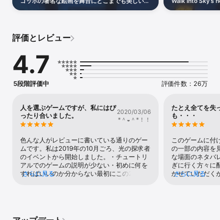
ゴッホの著名な絵画を舞台にどこまでも美しい世
Walk into Sky’s
ぶ文通でした。膨大な数の手紙には戸惑い、驚き、彼の芸術を支え
界を探索しに行きましょう
under Taipei fire
た揺るぎない献身があふれています。その深い絆を、ぜひあなた自
and bond with th
身で体験してください。旅を導くのは、テオの妻ヨハンナ。フィン
セントの遺産を未来へとつないだ、もう一人の大切な存在です。彼
評価とレビュー
女とともに名画の裏にある物語を紐解くうちに、「天才」と呼ばれ
るものもまた、愛に支えられていたのだと気づくでしょう。

4.7
『Dear Van Gogh 親愛なるファン・ゴッホへ 』は彼だけではな
く、彼らの物語。

5段階評価中
評価件数：26万
歩いて巡る芸術の世界

雲間から穏やかな光が注ぐオランダの花畑から、彼だけが描き出す
ことのできた光り輝く夜空まで、ゴッホの著名な絵画を舞台にどこ
人を選ぶゲームですが、私にはぴ
たとえ全てを失
2020/03/06
ったり合いました。
も・・・
までも美しい世界を探索しに行きましょう。ゴッホ特有の力強く表
*＾◒＾*！！
現力豊かな筆致で描かれた風景はどれも、彼がキャンバスに込めた
感情を生き生きと感じられ、世界そのものがまさに生きる芸術作品
色んな人がレビューに書いている通りのゲー
このゲームに付
として眼前に広がります。

ムです。私は2019年の10月ごろ、光の探求者
の一部の内容を
のイベントから開始しました。・チュートリ
な場面のネタバ
ともに描く世界

アルでのゲームの説明が少ない・初めに何を
ぎに行く方々に
その生涯において、真の意味では決して孤独ではなかったゴッホの
すればいいのか分からない最初にこの2つの
さらに見る
かせていただく
さらに見る
ように、あなたも独りではありません。Sky独自の描画機能を使
壁に突き当たりました。とりあえずゲームを1
り着いた星の子
い、他のプレイヤーたちと協力して世界に色と光を取り戻しましょ
周してみようと、自力で情報無しでラストエ
しているのか理
う。分かち合うことでより一層美しさを増すものがこの世界にはあ
リアまで行ってみて、所々出てくる短いムー
ーを書いた星の
ふれているのですから。

ビーや、ラストエリアクリア後の演出から、
全てを打ち砕か
｢この世界ではこういう物語があったのかも
心折れてホーム
新たな明日へ
