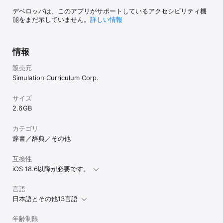
- 衛星と彗星のデータが統合され、衛星が誤って描画されて
「Show Comets」でのみ表示される問題を修正しました。

デベロッパは、このアプリがサポートしているアクセシビリティ機
- カレンダーの「View」ダウンロードが無言で失敗する問題
能をまだ示していません。
詳しい情報
を修正しました。リンクされた SkySet または SkyList をダ
ウンロードできない場合、SkySafari が通知するようになり
ました。

情報
- タイムゾーンをまたぐときや夏時間の境界で、日付と時刻
の編集がずれる問題を修正しました。

販売元
- 木星の衛星と土星の衛星タイタンの位置を修正し、惑星の
精度を向上させました。

Simulation Curriculum Corp.
- 長い線要素を含む、読み込んだ KML データの描画の問題
を修正しました。

サイズ
2.6 GB
SkySafari をご利用いただきありがとうございます。良い星
空を！
カテゴリ
辞書／辞典／その他
互換性
iOS 18.6以降が必要です。
言語
日本語とその他13言語
年齢制限