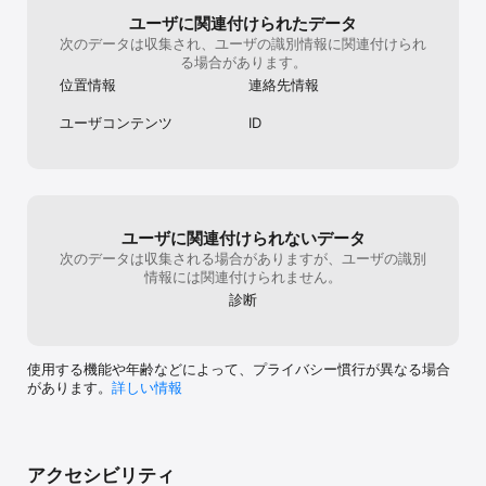
ユーザに関連付けられたデータ
利用規約: https://www.apple.com/legal/internet-
改善

次のデータは収集され、ユーザの識別情報に関連付けられ
services/itunes/dev/stdeula/

る場合があります。
プライバシー: https://www.livesky.com/privacy.html
- 星座に新しい「Draw Full Length Lines（全長で線を描
画）」オプションを追加し、星座の線の描かれ方をより細か
位置情報
連絡先情報
く調整できるようになりました。

- 視野（Field of View）インジケータの機材設定がより分か
ユーザコンテンツ
ID
りやすくなりました。機材が未設定の場合、SkySafari が必
要な内容を説明し、すばやく設定できる「Choose（選
択）」ボタンを表示します。

バグ修正

ユーザに関連付けられないデータ
- データ更新後に観測リストと観測記録が破損する問題を修
次のデータは収集される場合がありますが、ユーザの識別
正しました。小天体軌道データ（Minor Body Orbit Data）
情報には関連付けられません。
の更新（またはその他のデータベース更新）を行っても、保
診断
存した小惑星・彗星・深宇宙天体が誤った対象に割り当て直
されることはなくなりました。リストと観測履歴は、選んだ
天体と正しく関連付けられたまま保持されます。

- 8.0.3 アップデート後に星座線が実線ではなく点線で表示
使用する機能や年齢などによって、プライバシー慣行が異なる場合
される問題を修正しました。

があります。
詳しい情報
- 画面が白く点滅する問題を修正しました。天体情報画面や
新しく開いた他のビューが、表示前に白く点滅しなくなりま
した。

- 既知の日食・月食を返さない日食・月食ファインダー
（Eclipse Finder）の問題を修正しました。

アクセシビリティ