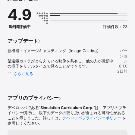
4.9
+ UI テーマ – 5 つの新しいカラーテーマで外観をカスタマイズ。

+ ASCOM ALPACA カメラ対応 – Alpaca 対応天文カメラを直接接
続・制御。

+ SmartEye 対応 – 画像処理ワークフローを向上させるシームレス
5段階評価中
評価件数：23
な統合。

+ 画像ギャラリー – AstroBin、FITS、ローカル、URL、Alpaca カ
メラから画像をインポート。

アップデート
+ プレートソルビング – 画像を即座にプレートソルブし、星図に配
置。

新機能：イメージキャスティング（Image Casting）

バー
+ 月面アウトライン – 海、クレーター、山などの詳細な輪郭で月面
ジョ
を探検。

望遠鏡カメラがとらえている映像を共有し、他の人が撮影中
ン
+ イベントファインダーの接近現象 – 月や惑星が近接する瞬間を正
の様子をリアルタイムで見ることができます。

8.1.0
確に検索。

2日前
さらに見る
+ 回転可能な視野インジケータ – 視野を任意の角度に回転可能。

- 画像をキャストする。撮影セッションのライブビューを配
+ 観測条件（プレミアム） – 観測向けに調整された毎時予報。

信し、友人や生徒、クラブのメンバーがそれぞれの端末で一
緒に見られます。

SkySafari 8 Pro でできること

- SkyCast でライブセッションを見る。他の観測者のセッシ
ョンをフォローし、撮影された画像が星図のすぐ隣に表示さ
アプリのプライバシー
+ ポイント＆識別 – デバイスを空に向けるだけで天体を即時識別。

れるのを確認できます。

+ 時間移動シミュレーション – 500 万年前から未来まで再現。

- 充実した画像詳細。共有された各画像には、新しくデザイ
デベロッパである“
Simulation Curriculum Corp.
”は、アプリのプラ
+ 望遠鏡制御 – ALPACA、INDI、StarSense Explorer 対応。

ンされた詳細ビューで対象天体の情報、露出、総積分時間が
イバシー慣行に、以下のデータの取り扱いが含まれる可能性がある
+ イベント検索 – 今夜から未来までの天文イベントを検索。

表示され、全画面表示モードにも対応します。

ことを示しました。詳しくは、
デベロッパプライバシーポリシー
を
+ クラウド同期（オプション） – LiveSky にデータをバックアッ
- 自分で管理できるプライバシー。新しい撮影プライバシー
参照してください。
プ。

設定で表示名を選び、他の人に何を見せるかを決められま
+ AR モード, ナイトビジョン, オービットモード, 銀河ビュー。

す。
