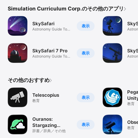
Simulation Curriculum Corp.のその他のアプリ
SkySafari
SkyS
表示
Astronomy Guide To
Astro
Night Sky
Night
SkySafari 7 Pro
SkyS
表示
Astronomy Guide To
Astro
Night Sky
Night
その他のおすすめ
Pega
Telescopius
表示
Unit
教育
教育
Ouranos:
Obse
表示
Stargazing
教育
Forecast
辞書／辞典／その他