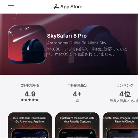
Today
SkySafari 8 Pro
Astronomy Guide To Night Sky
ゲーム
¥4,000 · アプリ内購入 · iPadに対応していま
す。macOSでは検証されていません。
アプリ
Arcade
検索
23件の評価
年齢制限指定
ランキング
4.9
4+
4位
プラットフォーム
歳
辞書／辞典／その
iPhone
iPad
Mac
Vision