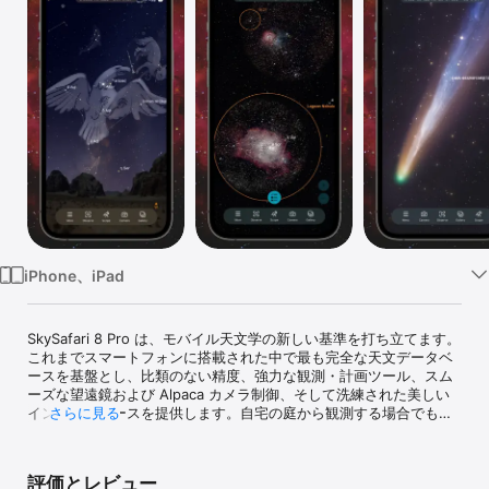
Watch
TV
iPhone、iPad
SkySafari 8 Pro は、モバイル天文学の新しい基準を打ち立てます。
これまでスマートフォンに搭載された中で最も完全な天文データベ
ースを基盤とし、比類のない精度、強力な観測・計画ツール、スム
ーズな望遠鏡および Alpaca カメラ制御、そして洗練された美しい
インターフェースを提供します。自宅の庭から観測する場合でも、
さらに見る
終夜観測を計画する場合でも、SkySafari 8 Pro は信頼できる明瞭
さ、精度、そして確実性を提供します。

評価とレビュー
バージョン 8 の新機能
