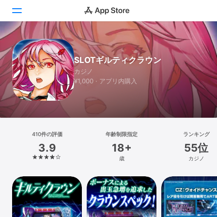
Today
SLOTギルティクラウン
ゲーム
カジノ
¥1,000 · アプリ内購入
アプリ
Arcade
検索
410件の評価
年齢制限指定
ランキング
3.9
18+
55位
プラットフォーム
歳
カジノ
iPhone
iPad
Mac
Vision