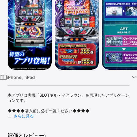
Watch
TV
iPhone、iPad
本アプリは実機「SLOTギルティクラウン」を再現したアプリケーシ
ョンです。

◆◆◆◆購入前に必ず一読ください◆◆◆◆

さらに見る
■動作確認端末

iPhone7(14.0.1)

iPhone7Plus(14)

評価とレビュー
iPhone8(14)
