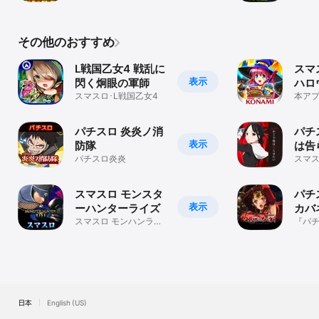
アプリ
ト】
その他のおすすめ
L戦国乙女4 戦乱に
スマ
表示
閃く炯眼の軍師
ハロ
スマスロ･L戦国乙女4
本ア
マジ
８」
パチスロ 炎炎ノ消
パチ
表示
防隊
は告
パチスロ炎炎
スマス
スマスロ モンスタ
パチ
表示
ーハンターライズ
カバ
スマスロ モンハンライ
『パ
ズ
バネ
場！
日本
English (US)