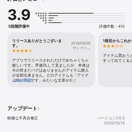
iPhone8Plus(14)

3.9
iPhone X(14.0.1)

iPhone Xs(14.0.1)

iPhone Xs Max(14.0.1)

iPhone XR(12)

5段階評価中
評価件数：410
iPhone XR(13.3.1)

iPhone XR(14.0.1)

iPhone 11(14)

リリースありがとうございま
1発目からこれか
2018/09/06
iPhone 11 Pro(14)

す。
サンマソー
iPhone 11 Pro MAX(14.0.1)

ド
iPhone SE(第2世代)(14.0.1)

アイテム買おうと
iPad(第5世代)(14.0.1)

アプリでリリースされただけでめちゃくちゃ
すって出てくる
iPad(第6世代)(14)

嬉しいです。早速DLして見ましたが、本体は
iPad(第7世代)(14)

今の所まだバグはありませんがアイテム購入
iPad Air(第3世代)(14.0.1)

が全部出来ません。どのアイテムも「アイテ
iPad mini(第5世代)(14)

ムIDが不正です」みたいな文章が出ます。遊
さらに見る
9.7インチ iPad Pro(14.0.1)

び尽くしたいので、早めの対応をお待ちして
10.5インチ iPad Pro(14)

ます。
11インチ iPad Pro(13.7)

11インチ iPad Pro(第2世代)(14.0.1)

12.9インチ iPad Pro(13.7)

アップデート
12.9インチ iPad Pro(第2世代)(13.7)

12.9インチ iPad Pro(第3世代)(13.7)

軽微な不具合修正
バージョン1.0.2
12.9インチ iPad Pro(第4世代)(14.0.1)

2020/10/14
※上記【端末(OS)】以外は非対応です。サポート対象外となりま