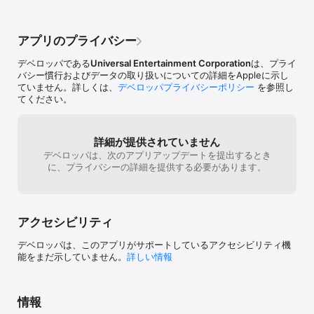
す。

-------------

アプリのプライバシー
※注意※

・アプリ内で表示される数値は、あくまでシミュレート値であり、
デベロッパである
Universal Entertainment Corporation
は、プライ
実際のパチスロ機とは異なる場合があります。

バシー慣行およびデータの取り扱いについての詳細をAppleに示し
・ブラウザでページを開きすぎると、起動できなかったり、動作が
ていません。詳しくは、
デベロッパプライバシーポリシー
を参照し
不安定になる事があります。

てください。
・本アプリは一部機能が個別課金対応(アドオン)となっておりま
す。課金を行う事で以下の機能が追加されます。

　セーブ機能(プレイ結果を保存/再開できます)

　ウェイトカット(リールウェイトのカットを行う事ができます)

詳細が提供されていません
　設定変更(ゲーム開始時任意で設定選択を行う事ができます)

デベロッパは、次のアプリアップデートを提出するとき
　オートプレイ(任意で終了条件を設定する事により、オートプレイ
に、プライバシーの詳細を提供する必要があります。
が可能になります。 )

　強制フラグ(強制的に小役/ボーナスフラグを立てることができま
す。)

　RT表示(滞在RTを表示することができます。)

アクセシビリティ
　お買い得パック（上記機能がすべてご利用いただけます。）

・本サービス利用に関わる一切の通信料･接続料はお客様のご負担と
デベロッパは、このアプリがサポートしているアクセシビリティ機
なります。

能をまだ示していません。
詳しい情報
また、本サービス利用には多くの通信量が発生します。

パケット定額サービスに加入されずに多額のパケット通信料が発生
した場合や、

通信会社が取り決めている一定の通信量を超えた際の速度規制に該
情報
当した場合でも、
