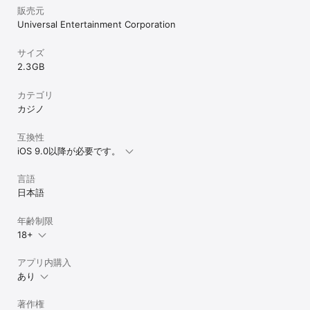
当社は一切の責任を負いません。

販売元
Universal Entertainment Corporation
◎アドオンについて

・アドオンが購入できない

お客様のアカウントがアプリを購入した時のものと異なっている可
サイズ
能性があります。

2.3 GB
またアカウントのログイン情報が正しく処理されていない可能性が
あります。

カテゴリ
その際お手数お掛け致しますが、現在のアカウントよりログアウト
していただき、再度アプリをご購入頂いたアカウントにてログイン
カジノ
をお試しください。

互換性
©ギルティクラウン製作委員会

iOS 9.0以降が必要です。
©UNIVERSAL ENTERTAINMENT

言語
JASRAC許諾番号一覧

https://faq.universal-777.com/jasrac/
日本語
年齢制限
18+
アプリ内購入
あり
著作権