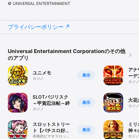
© UNIVERSAL ENTERTAINMENT
プライバシーポリシー
Universal Entertainment Corporationのその他
のアプリ
アナ
ユニメモ
表示
ーデ
カジノ
ZEUS
カジ
SLOTバジリスク
大花
表示
～甲賀忍法帖～絆
カジ
カジノ
スロットストリー
ミリ
表示
ト【パチスロ好き
神々
のカジノ＆スロッ
本格的ビデオスロット
カジ